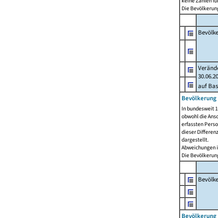
keine Zahlen f
Die Bevölkerung
Bevölk
Verände
30.06.2
auf Bas
Bevölkerung 
In bundesweit 1
obwohl die Ansc
erfassten Pers
dieser Differen
dargestellt.
Abweichungen i
Die Bevölkerung
Bevölk
Bevölkerung 