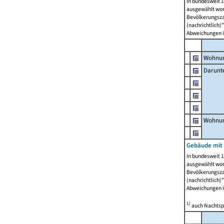
In bundesweit 1
ausgewählt wor
Bevölkerungszah
(nachrichtlich)"
Abweichungen i
Wohnun
Darunt
Wohnun
Gebäude mit
In bundesweit 1
ausgewählt wor
Bevölkerungszah
(nachrichtlich)"
Abweichungen i
1)
auch Nachtsp