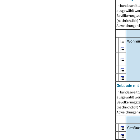
In bundesweit 1
ausgewählt wor
Bevölkerungszah
(nachrichtlich)"
Abweichungen i
Wohnun
Gebäude mit 
In bundesweit 1
ausgewählt wor
Bevölkerungszah
(nachrichtlich)"
Abweichungen i
Gebäud