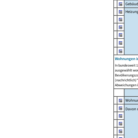
Gebäud
Heizun
Wohnungen i
In bundesweit 1
ausgewählt wor
Bevölkerungszah
(nachrichtlich)"
Abweichungen i
Wohnun
Davon 