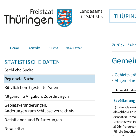
THÜRIN
Zurück
|
Zeic
Home
Kontakt
Suche
Newsletter
Gemein
STATISTISCHE DATEN
Sachliche Suche
▸
Gebietsver
Regionale Suche
▸
Allgemeine
Kürzlich bereitgestellte Daten
Allgemeine Angaben, Zuordnungen
Bevölkerung 
Gebietsveränderungen,
1) In bundeswei
Änderungen zum Schlüsselverzeichnis
obwohl die Ansc
erfassten Perso
Definitionen und Erläuterungen
Differenz von i
2) Die Persone
Newsletter
Für die Bevölke