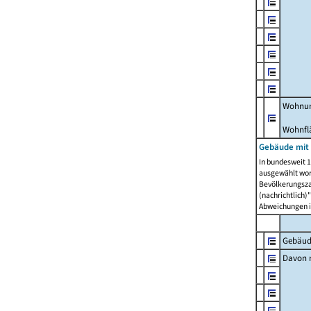
Wohnun
Wohnfl
Gebäude mit
In bundesweit 1
ausgewählt wor
Bevölkerungszah
(nachrichtlich)"
Abweichungen i
Gebäud
Davon m