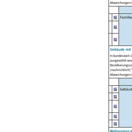
Abweichungen i
Famili
Gebäude mit
In bundesweit 1
ausgewählt wor
Bevölkerungszah
(nachrichtlich)"
Abweichungen i
Gebäud
Wohnungen i