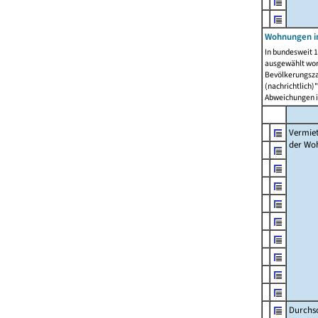
Wohnungen in
In bundesweit 1
ausgewählt wor
Bevölkerungszah
(nachrichtlich)"
Abweichungen i
Vermie
der Wo
Durchs