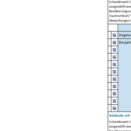
In bundesweit 1
ausgewählt wor
Bevölkerungszah
(nachrichtlich)"
Abweichungen i
Insges
Baujahr
Gebäude mit
In bundesweit 1
ausgewählt wor