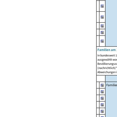
Familien am 
In bundesweit 1
ausgewählt wor
Bevölkerungszah
(nachrichtlich)"
Abweichungen i
Familie