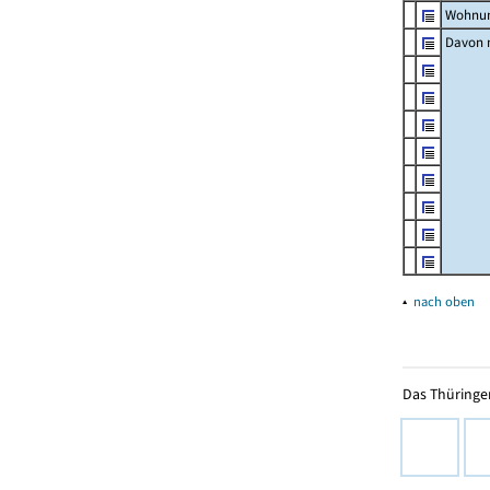
Wohnun
Davon m
▴
nach oben
Das Thüringer