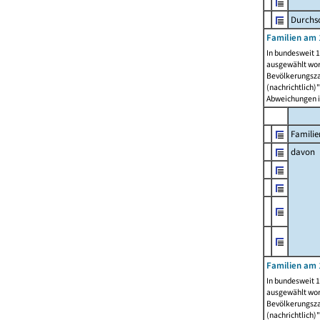
Durchsc
Familien am 
In bundesweit 1
ausgewählt wor
Bevölkerungszah
(nachrichtlich)"
Abweichungen i
Familie
davon
Familien am 
In bundesweit 1
ausgewählt wor
Bevölkerungszah
(nachrichtlich)"