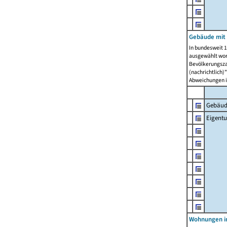
Gebäude mit
In bundesweit 1
ausgewählt wor
Bevölkerungszah
(nachrichtlich)"
Abweichungen i
Gebäud
Eigent
Wohnungen in