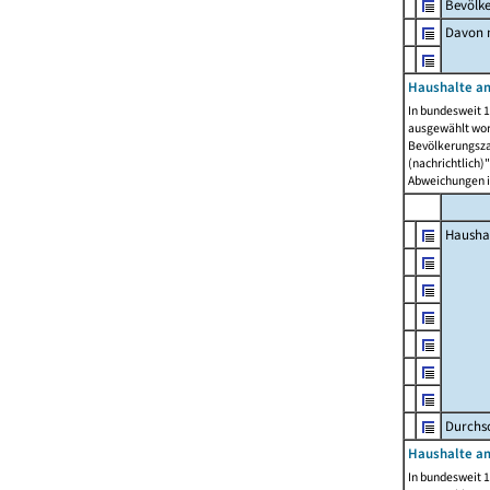
Bevölk
Davon m
Haushalte am
In bundesweit 1
ausgewählt wor
Bevölkerungszah
(nachrichtlich)"
Abweichungen i
Hausha
Durchsc
Haushalte am
In bundesweit 1