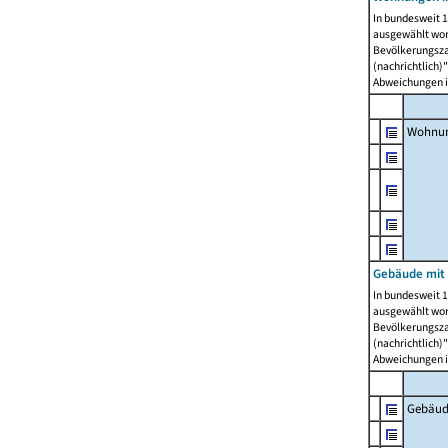
In bundesweit 1
ausgewählt wor
Bevölkerungszah
(nachrichtlich)"
Abweichungen i
Wohnun
Gebäude mit 
In bundesweit 1
ausgewählt wor
Bevölkerungszah
(nachrichtlich)"
Abweichungen i
Gebäud