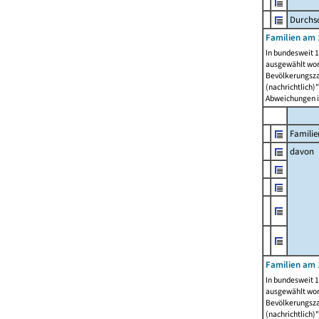
Durchsc
Familien am 
In bundesweit 1
ausgewählt wor
Bevölkerungszah
(nachrichtlich)"
Abweichungen i
Familie
davon
Familien am 
In bundesweit 1
ausgewählt wor
Bevölkerungszah
(nachrichtlich)"