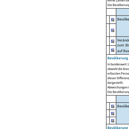
keine Zahlen f
Die Bevölkerung
Bevölk
Verände
zum 30.
auf Bas
Bevölkerung 
In bundesweit 1
obwohl die Ansc
erfassten Pers
dieser Differen
dargestellt.
Abweichungen i
Die Bevölkerung
Bevölk
Bevölkerung 