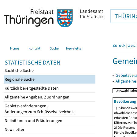
THÜRIN
Zurück
|
Zeic
Home
Kontakt
Suche
Newsletter
Gemein
STATISTISCHE DATEN
Sachliche Suche
▸
Gebietsver
Regionale Suche
▸
Allgemeine
Kürzlich bereitgestellte Daten
Allgemeine Angaben, Zuordnungen
Bevölkerung 
Gebietsveränderungen,
1) In bundeswei
Änderungen zum Schlüsselverzeichnis
obwohl die Ansc
erfassten Perso
Definitionen und Erläuterungen
Differenz von i
2) Die Persone
Newsletter
Für die Bevölke