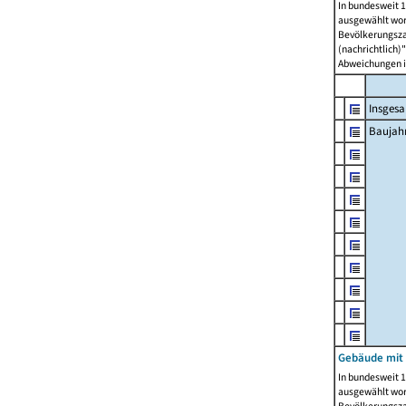
In bundesweit 1
ausgewählt wor
Bevölkerungszah
(nachrichtlich)"
Abweichungen i
Insges
Baujahr
Gebäude mit
In bundesweit 1
ausgewählt wor