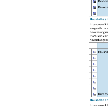
Bevölk
Davon m
Haushalte am
In bundesweit 1
ausgewählt wor
Bevölkerungszah
(nachrichtlich)"
Abweichungen i
Hausha
Durchsc
Haushalte am
In bundesweit 1