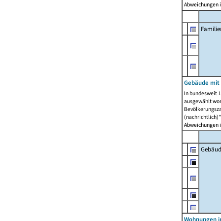
Abweichungen i
Famili
Gebäude mit
In bundesweit 1
ausgewählt wor
Bevölkerungszah
(nachrichtlich)"
Abweichungen i
Gebäud
Wohnungen i