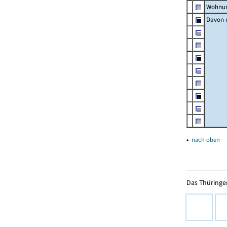
Wohnun
Davon m
▴
nach oben
Das Thüringer