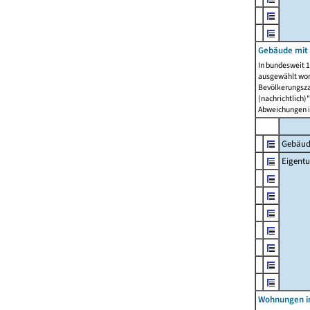
Gebäude mit
In bundesweit 1
ausgewählt wor
Bevölkerungszah
(nachrichtlich)"
Abweichungen i
Gebäud
Eigent
Wohnungen in