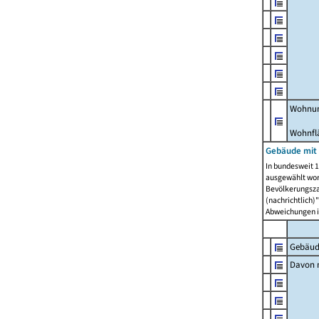
Wohnun
Wohnfl
Gebäude mit
In bundesweit 1
ausgewählt wor
Bevölkerungszah
(nachrichtlich)"
Abweichungen i
Gebäud
Davon m