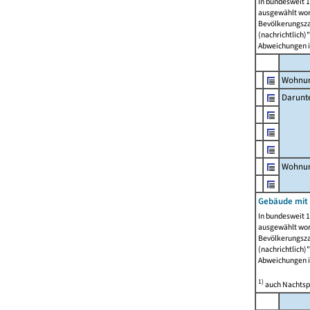
In bundesweit 1
ausgewählt wor
Bevölkerungszah
(nachrichtlich)"
Abweichungen i
Wohnun
Darunt
Wohnun
Gebäude mit
In bundesweit 1
ausgewählt wor
Bevölkerungszah
(nachrichtlich)"
Abweichungen i
1)
auch Nachtsp