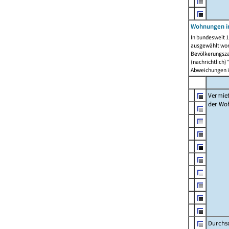
Wohnungen in
In bundesweit 1
ausgewählt wor
Bevölkerungszah
(nachrichtlich)"
Abweichungen i
Vermie
der Wo
Durchs