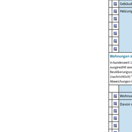
Gebäud
Heizun
Wohnungen i
In bundesweit 1
ausgewählt wor
Bevölkerungszah
(nachrichtlich)"
Abweichungen i
Wohnun
Davon 