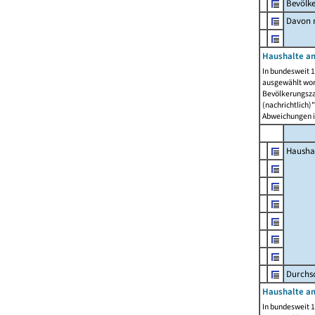
Bevölk
Davon m
Haushalte am
In bundesweit 1
ausgewählt wor
Bevölkerungszah
(nachrichtlich)"
Abweichungen i
Hausha
Durchsc
Haushalte am
In bundesweit 1