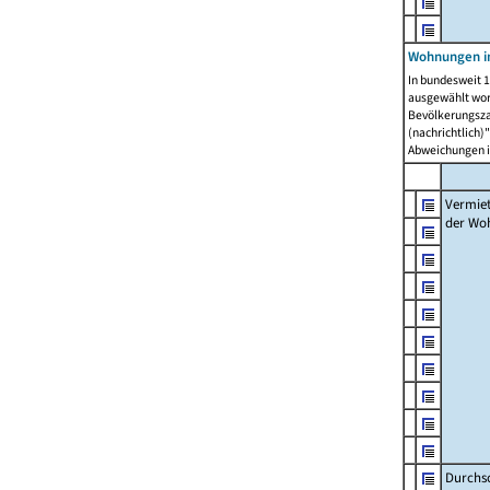
Wohnungen in
In bundesweit 1
ausgewählt wor
Bevölkerungszah
(nachrichtlich)"
Abweichungen i
Vermie
der Wo
Durchs