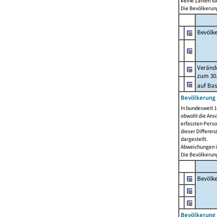
keine Zahlen f
Die Bevölkerung
Bevölk
Verände
zum 30.
auf Bas
Bevölkerung 
In bundesweit 1
obwohl die Ansc
erfassten Pers
dieser Differen
dargestellt.
Abweichungen i
Die Bevölkerung
Bevölk
Bevölkerung 