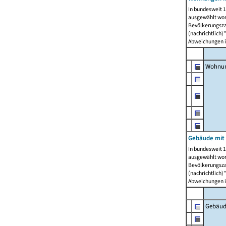
In bundesweit 1
ausgewählt wor
Bevölkerungszah
(nachrichtlich)"
Abweichungen i
Wohnun
Gebäude mit 
In bundesweit 1
ausgewählt wor
Bevölkerungszah
(nachrichtlich)"
Abweichungen i
Gebäud