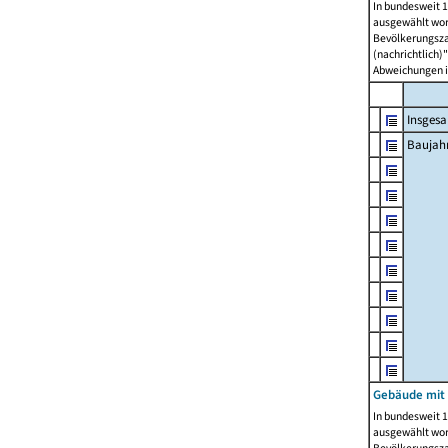
In bundesweit 1
ausgewählt wor
Bevölkerungszah
(nachrichtlich)"
Abweichungen i
Insges
Baujahr
Gebäude mit
In bundesweit 1
ausgewählt wor