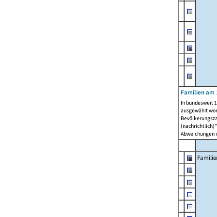
Familien am 
In bundesweit 1
ausgewählt wor
Bevölkerungszah
(nachrichtlich)"
Abweichungen i
Familie