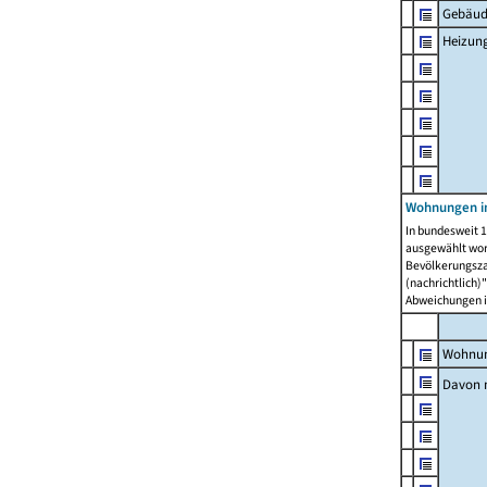
Gebäud
Heizun
Wohnungen i
In bundesweit 1
ausgewählt wor
Bevölkerungszah
(nachrichtlich)"
Abweichungen i
Wohnun
Davon 