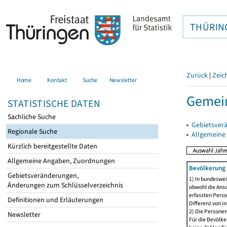
THÜRIN
Zurück
|
Zeic
Home
Kontakt
Suche
Newsletter
Gemei
STATISTISCHE DATEN
Sachliche Suche
▸
Gebietsver
Regionale Suche
▸
Allgemeine
Kürzlich bereitgestellte Daten
Allgemeine Angaben, Zuordnungen
Bevölkerung 
Gebietsveränderungen,
1) In bundeswei
Änderungen zum Schlüsselverzeichnis
obwohl die Ansc
erfassten Perso
Definitionen und Erläuterungen
Differenz von i
2) Die Persone
Newsletter
Für die Bevölke