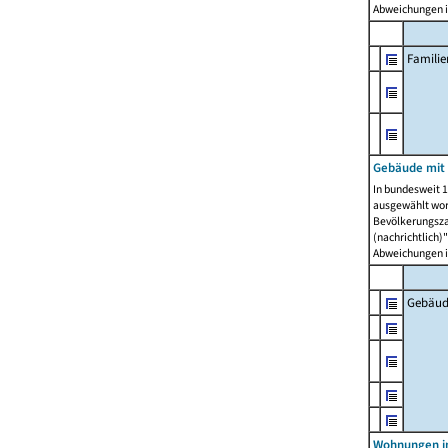
Abweichungen i
Famili
Gebäude mit
In bundesweit 1
ausgewählt wor
Bevölkerungszah
(nachrichtlich)"
Abweichungen i
Gebäud
Wohnungen i