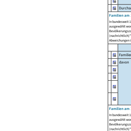
Durchsc
Familien am 
In bundesweit 1
ausgewählt wor
Bevölkerungszah
(nachrichtlich)"
Abweichungen i
Familie
davon
Familien am 
In bundesweit 1
ausgewählt wor
Bevölkerungszah
(nachrichtlich)"