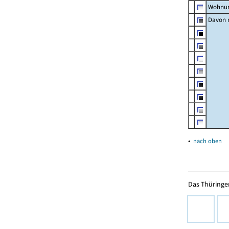
Wohnun
Davon m
▴
nach oben
Das Thüringer