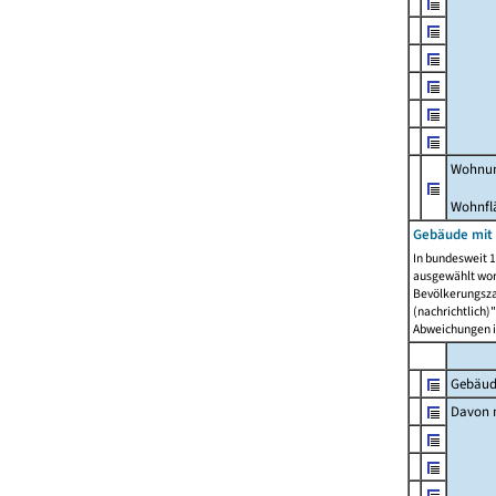
Wohnun
Wohnfl
Gebäude mit
In bundesweit 1
ausgewählt wor
Bevölkerungszah
(nachrichtlich)"
Abweichungen i
Gebäud
Davon m