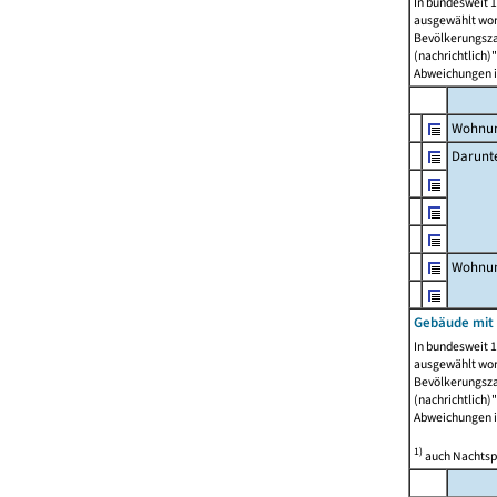
In bundesweit 1
ausgewählt wor
Bevölkerungszah
(nachrichtlich)"
Abweichungen i
Wohnun
Darunt
Wohnun
Gebäude mit
In bundesweit 1
ausgewählt wor
Bevölkerungszah
(nachrichtlich)"
Abweichungen i
1)
auch Nachtsp