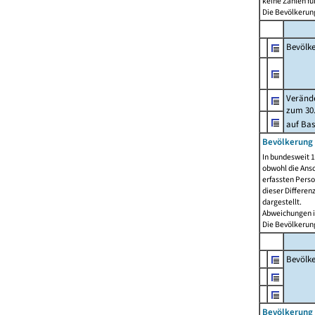
keine Zahlen f
Die Bevölkerung
Bevölk
Verände
zum 30.
auf Bas
Bevölkerung 
In bundesweit 1
obwohl die Ansc
erfassten Pers
dieser Differen
dargestellt.
Abweichungen i
Die Bevölkerung
Bevölk
Bevölkerung 