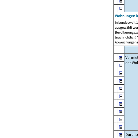
Wohnungen in
In bundesweit 1
ausgewählt wor
Bevölkerungszah
(nachrichtlich)"
Abweichungen i
Vermie
der Wo
Durchs