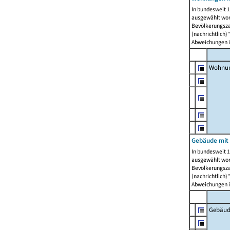
In bundesweit 1
ausgewählt wor
Bevölkerungszah
(nachrichtlich)"
Abweichungen i
Wohnun
Gebäude mit 
In bundesweit 1
ausgewählt wor
Bevölkerungszah
(nachrichtlich)"
Abweichungen i
Gebäud