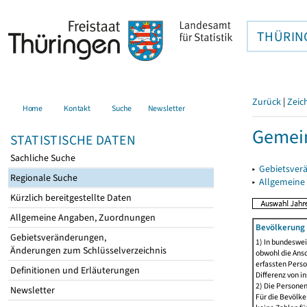
THÜRIN
Zurück
|
Zeic
Home
Kontakt
Suche
Newsletter
Gemei
STATISTISCHE DATEN
Sachliche Suche
▸
Gebietsver
Regionale Suche
▸
Allgemeine
Kürzlich bereitgestellte Daten
Allgemeine Angaben, Zuordnungen
Bevölkerung 
Gebietsveränderungen,
1) In bundeswei
Änderungen zum Schlüsselverzeichnis
obwohl die Ansc
erfassten Perso
Definitionen und Erläuterungen
Differenz von i
2) Die Persone
Newsletter
Für die Bevölke