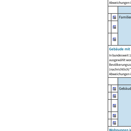
Abweichungen i
Famili
Gebäude mit
In bundesweit 1
ausgewählt wor
Bevölkerungszah
(nachrichtlich)"
Abweichungen i
Gebäud
Wohnungen i