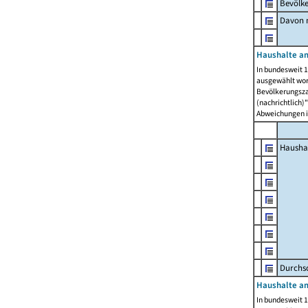
Bevölk
Davon m
Haushalte am
In bundesweit 1
ausgewählt wor
Bevölkerungszah
(nachrichtlich)"
Abweichungen i
Hausha
Durchsc
Haushalte am
In bundesweit 1