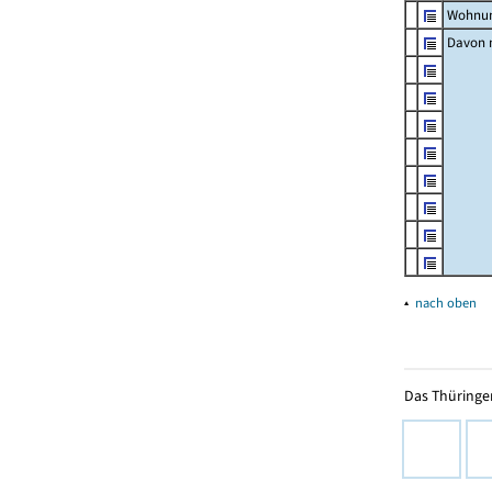
Wohnun
Davon m
▴
nach oben
Das Thüringer