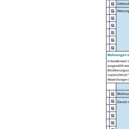
Gebäud
Heizun
Wohnungen i
In bundesweit 1
ausgewählt wor
Bevölkerungszah
(nachrichtlich)"
Abweichungen i
Wohnun
Davon 