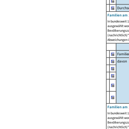
Durchsc
Familien am 
In bundesweit 1
ausgewählt wor
Bevölkerungszah
(nachrichtlich)"
Abweichungen i
Familie
davon
Familien am 
In bundesweit 1
ausgewählt wor
Bevölkerungszah
(nachrichtlich)"