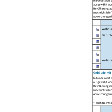
In bundesweit 1
ausgewählt wor
Bevölkerungszah
(nachrichtlich)"
Abweichungen i
Wohnun
Darunt
Wohnun
Gebäude mit
In bundesweit 1
ausgewählt wor
Bevölkerungszah
(nachrichtlich)"
Abweichungen i
1)
auch Nachtsp