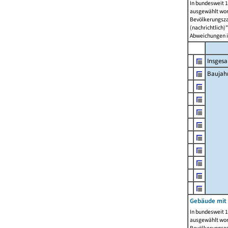
In bundesweit 1
ausgewählt wor
Bevölkerungszah
(nachrichtlich)"
Abweichungen i
Insges
Baujahr
Gebäude mit
In bundesweit 1
ausgewählt wor