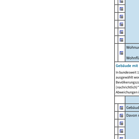
Wohnun
Wohnfl
Gebäude mit
In bundesweit 1
ausgewählt wor
Bevölkerungszah
(nachrichtlich)"
Abweichungen i
Gebäud
Davon m