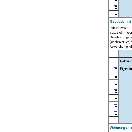
Gebäude mit
In bundesweit 1
ausgewählt wor
Bevölkerungszah
(nachrichtlich)"
Abweichungen i
Gebäud
Eigent
Wohnungen in