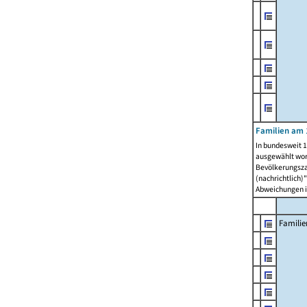
Familien am 
In bundesweit 1
ausgewählt wor
Bevölkerungszah
(nachrichtlich)"
Abweichungen i
Familie