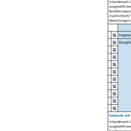
In bundesweit 1
ausgewählt wor
Bevölkerungszah
(nachrichtlich)"
Abweichungen i
Insges
Baujahr
Gebäude mit
In bundesweit 1
ausgewählt wor