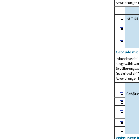
Abweichungen i
Famili
Gebäude mit
In bundesweit 1
ausgewählt wor
Bevölkerungszah
(nachrichtlich)"
Abweichungen i
Gebäud
Wohnungen i