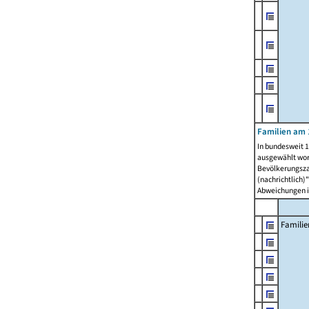
Familien am 
In bundesweit 1
ausgewählt wor
Bevölkerungszah
(nachrichtlich)"
Abweichungen i
Familie