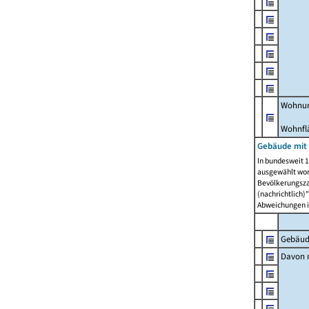
Wohnun
Wohnfl
Gebäude mit
In bundesweit 1
ausgewählt wor
Bevölkerungszah
(nachrichtlich)"
Abweichungen i
Gebäud
Davon m