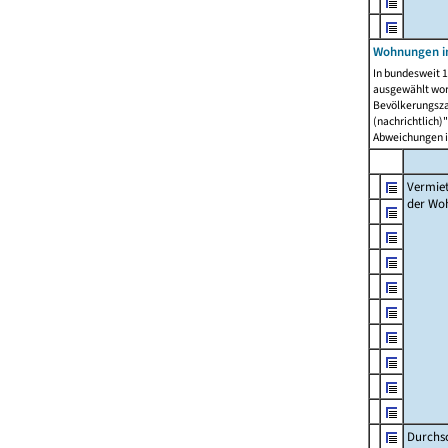
Wohnungen in
In bundesweit 1
ausgewählt wor
Bevölkerungszah
(nachrichtlich)"
Abweichungen i
Vermie
der Wo
Durchs