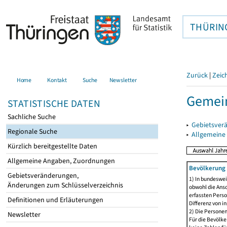
THÜRIN
Zurück
|
Zeic
Home
Kontakt
Suche
Newsletter
Gemei
STATISTISCHE DATEN
Sachliche Suche
▸
Gebietsver
Regionale Suche
▸
Allgemeine
Kürzlich bereitgestellte Daten
Allgemeine Angaben, Zuordnungen
Bevölkerung 
Gebietsveränderungen,
1) In bundeswei
Änderungen zum Schlüsselverzeichnis
obwohl die Ansc
erfassten Perso
Definitionen und Erläuterungen
Differenz von i
2) Die Persone
Newsletter
Für die Bevölke