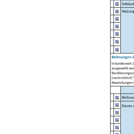
Gebäud
Heizun
Wohnungen i
In bundesweit 1
ausgewählt wor
Bevölkerungszah
(nachrichtlich)"
Abweichungen i
Wohnun
Davon 