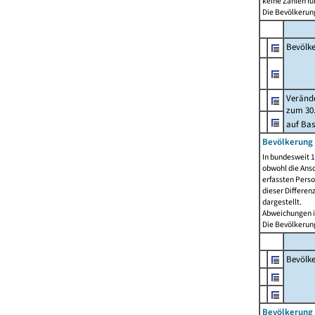
keine Zahlen f
Die Bevölkerung
Bevölk
Verände
zum 30.
auf Bas
Bevölkerung 
In bundesweit 1
obwohl die Ansc
erfassten Pers
dieser Differen
dargestellt.
Abweichungen i
Die Bevölkerung
Bevölk
Bevölkerung 