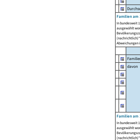
Durchsc
Familien am 
In bundesweit 1
ausgewählt wor
Bevölkerungszah
(nachrichtlich)"
Abweichungen i
Familie
davon
Familien am 
In bundesweit 1
ausgewählt wor
Bevölkerungszah
(nachrichtlich)"