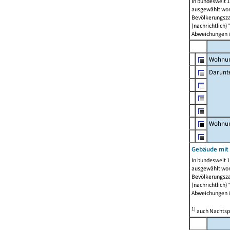
In bundesweit 1
ausgewählt wor
Bevölkerungszah
(nachrichtlich)"
Abweichungen i
Wohnun
Darunt
Wohnun
Gebäude mit
In bundesweit 1
ausgewählt wor
Bevölkerungszah
(nachrichtlich)"
Abweichungen i
1)
auch Nachtsp