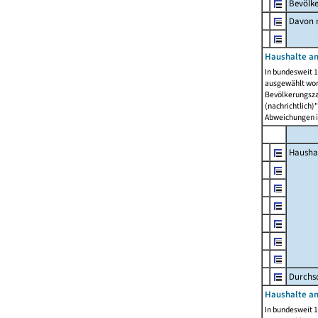
Bevölk
Davon m
Haushalte am
In bundesweit 1
ausgewählt wor
Bevölkerungszah
(nachrichtlich)"
Abweichungen i
Hausha
Durchsc
Haushalte am
In bundesweit 1