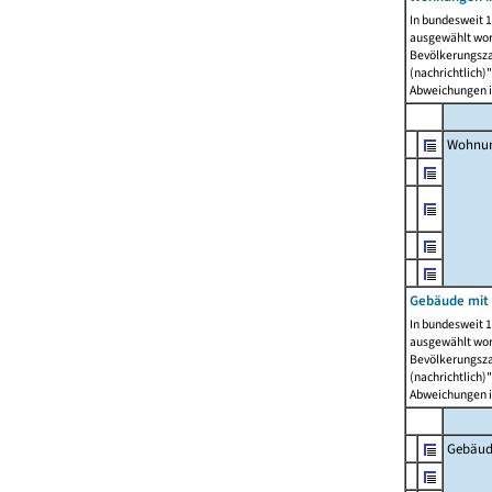
In bundesweit 1
ausgewählt wor
Bevölkerungszah
(nachrichtlich)"
Abweichungen i
Wohnun
Gebäude mit 
In bundesweit 1
ausgewählt wor
Bevölkerungszah
(nachrichtlich)"
Abweichungen i
Gebäud