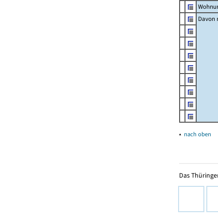
Wohnun
Davon m
▴
nach oben
Das Thüringer