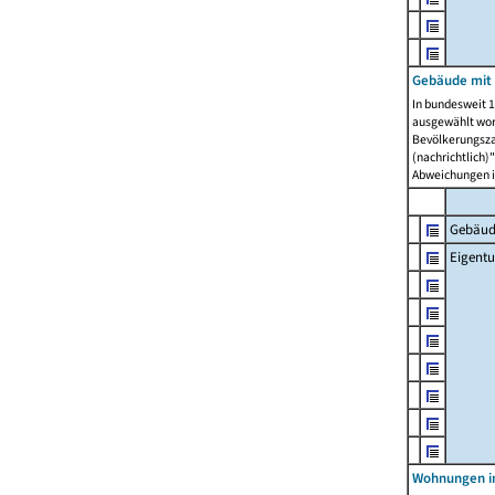
Gebäude mit
In bundesweit 1
ausgewählt wor
Bevölkerungszah
(nachrichtlich)"
Abweichungen i
Gebäud
Eigent
Wohnungen in