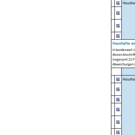
Hausha
Haushalte am
In bundesweit 1
diesen Anschrif
insgesamt 22 Pe
Abweichungen i
Hausha