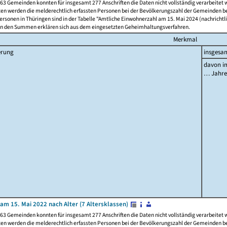
63 Gemeinden konnten für insgesamt 277 Anschriften die Daten nicht vollständig verarbeitet
ten werden die melderechtlich erfassten Personen bei der Bevölkerungszahl der Gemeinden be
rsonen in Thüringen sind in der Tabelle "Amtliche Einwohnerzahl am 15. Mai 2024 (nachrichtli
n den Summen erklären sich aus dem eingesetzten Geheimhaltungsverfahren.
Merkmal
erung
insgesa
davon im
… Jahr
am 15. Mai 2022 nach Alter (7 Altersklassen)
63 Gemeinden konnten für insgesamt 277 Anschriften die Daten nicht vollständig verarbeitet
ten werden die melderechtlich erfassten Personen bei der Bevölkerungszahl der Gemeinden be