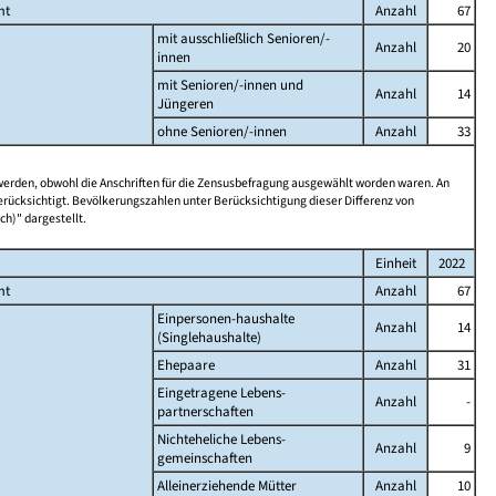
mt
Anzahl
67
mit ausschließlich Senioren/-
Anzahl
20
innen
mit Senioren/-innen und
Anzahl
14
Jüngeren
ohne Senioren/-innen
Anzahl
33
 werden, obwohl die Anschriften für die Zensusbefragung ausgewählt worden waren. An
rücksichtigt. Bevölkerungszahlen unter Berücksichtigung dieser Differenz von
ch)" dargestellt.
Einheit
2022
mt
Anzahl
67
Einpersonen-haushalte
Anzahl
14
(Singlehaushalte)
Ehepaare
Anzahl
31
Eingetragene Lebens-
Anzahl
-
partnerschaften
Nichteheliche Lebens-
Anzahl
9
gemeinschaften
Alleinerziehende Mütter
Anzahl
10