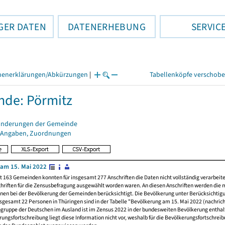
GER DATEN
DATENERHEBUNG
SERVIC
henerklärungen/Abkürzungen
|
Tabellenköpfe verschob
de: Pörmitz
änderungen der Gemeinde
 Angaben, Zuordnungen
am 15. Mai 2022
t 163 Gemeinden konnten für insgesamt 277 Anschriften die Daten nicht vollständig verarbeit
hriften für die Zensusbefragung ausgewählt worden waren. An diesen Anschriften werden die 
nen bei der Bevölkerung der Gemeinden berücksichtigt. Die Bevölkerung unter Berücksichtig
nsgesamt 22 Personen in Thüringen sind in der Tabelle "Bevölkerung am 15. Mai 2022 (nachricht
ngruppe der Deutschen im Ausland ist im Zensus 2022 in der bundesweiten Bevölkerung enthal
rungsfortschreibung liegt diese Information nicht vor, weshalb für die Bevölkerungsfortschrei