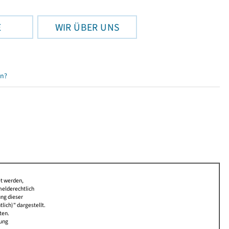
E
WIR ÜBER UNS
en?
et werden,
melderechtlich
ung dieser
lich)" dargestellt.
ten.
bung