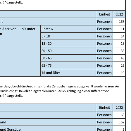
ch)" dargestellt.
Einheit
2022
mt
Personen
166
 Alter von … bis unter
unter 6
Personen
11
en
6 - 18
Personen
14
18 - 30
Personen
18
30 - 50
Personen
36
50 - 65
Personen
48
65 - 75
Personen
26
75 und älter
Personen
19
 werden, obwohl die Anschriften für die Zensusbefragung ausgewählt worden waren. An
rücksichtigt. Bevölkerungszahlen unter Berücksichtigung dieser Differenz von
ch)" dargestellt.
Einheit
2022
Personen
166
land
Personen
162
 und Sonstige
Personen
5