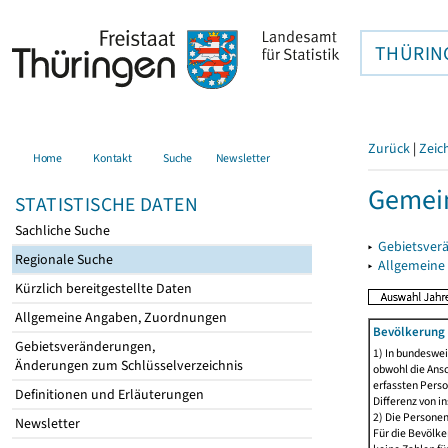
THÜRIN
Zurück
|
Zeic
Home
Kontakt
Suche
Newsletter
Gemein
STATISTISCHE DATEN
Sachliche Suche
▸
Gebietsver
Regionale Suche
▸
Allgemeine
Kürzlich bereitgestellte Daten
Allgemeine Angaben, Zuordnungen
Bevölkerung 
Gebietsveränderungen,
1) In bundeswei
Änderungen zum Schlüsselverzeichnis
obwohl die Ansc
erfassten Perso
Definitionen und Erläuterungen
Differenz von i
2) Die Persone
Newsletter
Für die Bevölke