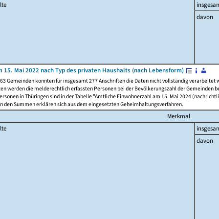
lte
insgesa
davon
 15. Mai 2022 nach Typ des privaten Haushalts (nach Lebensform)
63 Gemeinden konnten für insgesamt 277 Anschriften die Daten nicht vollständig verarbeitet
ten werden die melderechtlich erfassten Personen bei der Bevölkerungszahl der Gemeinden be
rsonen in Thüringen sind in der Tabelle "Amtliche Einwohnerzahl am 15. Mai 2024 (nachrichtli
n den Summen erklären sich aus dem eingesetzten Geheimhaltungsverfahren.
Merkmal
lte
insgesa
davon