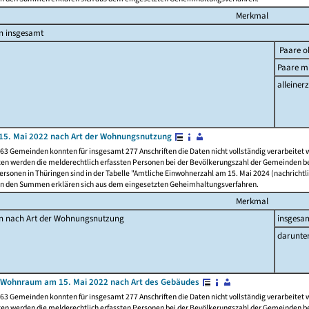
Merkmal
n insgesamt
Paare o
Paare mi
alleinerz
15. Mai 2022 nach Art der Wohnungsnutzung
63 Gemeinden konnten für insgesamt 277 Anschriften die Daten nicht vollständig verarbeitet
ten werden die melderechtlich erfassten Personen bei der Bevölkerungszahl der Gemeinden be
rsonen in Thüringen sind in der Tabelle "Amtliche Einwohnerzahl am 15. Mai 2024 (nachrichtli
n den Summen erklären sich aus dem eingesetzten Geheimhaltungsverfahren.
Merkmal
en nach Art der Wohnungsnutzung
insgesa
darunte
 Wohnraum am 15. Mai 2022 nach Art des Gebäudes
63 Gemeinden konnten für insgesamt 277 Anschriften die Daten nicht vollständig verarbeitet
ten werden die melderechtlich erfassten Personen bei der Bevölkerungszahl der Gemeinden be