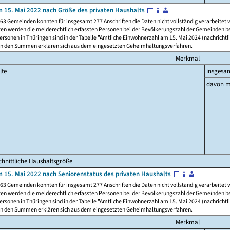
 15. Mai 2022 nach Größe des privaten Haushalts
63 Gemeinden konnten für insgesamt 277 Anschriften die Daten nicht vollständig verarbeitet
ten werden die melderechtlich erfassten Personen bei der Bevölkerungszahl der Gemeinden be
rsonen in Thüringen sind in der Tabelle "Amtliche Einwohnerzahl am 15. Mai 2024 (nachrichtli
n den Summen erklären sich aus dem eingesetzten Geheimhaltungsverfahren.
Merkmal
lte
insgesa
davon m
hnittliche Haushaltsgröße
 15. Mai 2022 nach Seniorenstatus des privaten Haushalts
63 Gemeinden konnten für insgesamt 277 Anschriften die Daten nicht vollständig verarbeitet
ten werden die melderechtlich erfassten Personen bei der Bevölkerungszahl der Gemeinden be
rsonen in Thüringen sind in der Tabelle "Amtliche Einwohnerzahl am 15. Mai 2024 (nachrichtli
n den Summen erklären sich aus dem eingesetzten Geheimhaltungsverfahren.
Merkmal