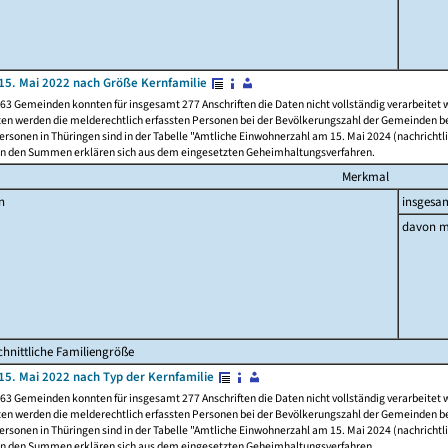
15. Mai 2022 nach Größe Kernfamilie
63 Gemeinden konnten für insgesamt 277 Anschriften die Daten nicht vollständig verarbeitet
ten werden die melderechtlich erfassten Personen bei der Bevölkerungszahl der Gemeinden be
rsonen in Thüringen sind in der Tabelle "Amtliche Einwohnerzahl am 15. Mai 2024 (nachrichtli
n den Summen erklären sich aus dem eingesetzten Geheimhaltungsverfahren.
Merkmal
n
insgesa
davon m
hnittliche Familiengröße
15. Mai 2022 nach Typ der Kernfamilie
63 Gemeinden konnten für insgesamt 277 Anschriften die Daten nicht vollständig verarbeitet
ten werden die melderechtlich erfassten Personen bei der Bevölkerungszahl der Gemeinden be
rsonen in Thüringen sind in der Tabelle "Amtliche Einwohnerzahl am 15. Mai 2024 (nachrichtli
n den Summen erklären sich aus dem eingesetzten Geheimhaltungsverfahren.