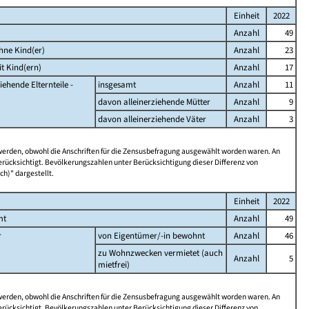
Einheit
2022
Anzahl
49
hne Kind(er)
Anzahl
23
t Kind(ern)
Anzahl
17
iehende Elternteile -
insgesamt
Anzahl
11
davon alleinerziehende Mütter
Anzahl
9
davon alleinerziehende Väter
Anzahl
3
 werden, obwohl die Anschriften für die Zensusbefragung ausgewählt worden waren. An
rücksichtigt. Bevölkerungszahlen unter Berücksichtigung dieser Differenz von
ch)" dargestellt.
Einheit
2022
mt
Anzahl
49
r
von Eigentümer/-in bewohnt
Anzahl
46
zu Wohnzwecken vermietet (auch
Anzahl
5
mietfrei)
 werden, obwohl die Anschriften für die Zensusbefragung ausgewählt worden waren. An
rücksichtigt. Bevölkerungszahlen unter Berücksichtigung dieser Differenz von