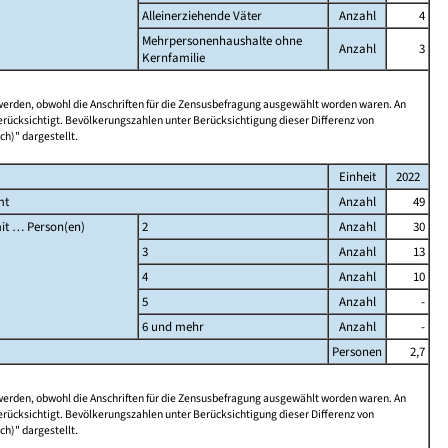
Alleinerziehende Väter
Anzahl
4
Mehrpersonenhaushalte ohne
Anzahl
3
Kernfamilie
 werden, obwohl die Anschriften für die Zensusbefragung ausgewählt worden waren. An
rücksichtigt. Bevölkerungszahlen unter Berücksichtigung dieser Differenz von
ch)" dargestellt.
Einheit
2022
mt
Anzahl
49
it … Person(en)
2
Anzahl
30
3
Anzahl
13
4
Anzahl
10
5
Anzahl
-
6 und mehr
Anzahl
-
Personen
2,7
 werden, obwohl die Anschriften für die Zensusbefragung ausgewählt worden waren. An
rücksichtigt. Bevölkerungszahlen unter Berücksichtigung dieser Differenz von
ch)" dargestellt.