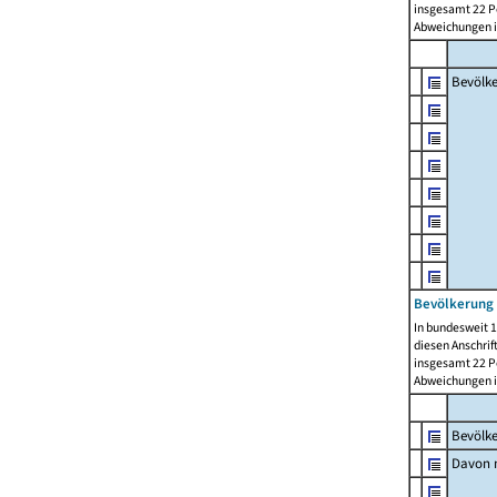
insgesamt 22 Pe
Abweichungen i
Bevölk
Bevölkerung 
In bundesweit 1
diesen Anschrif
insgesamt 22 Pe
Abweichungen i
Bevölk
Davon m