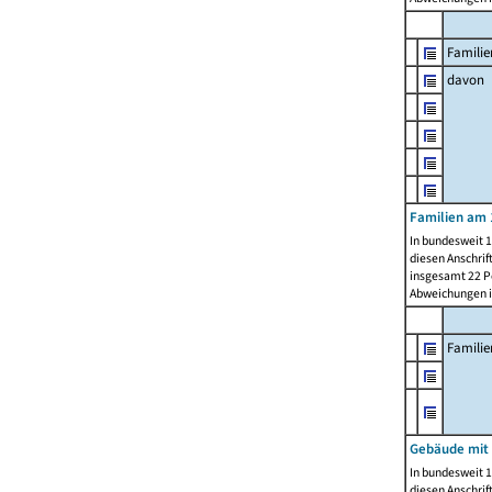
Familie
davon
Familien am 
In bundesweit 1
diesen Anschrif
insgesamt 22 Pe
Abweichungen i
Famili
Gebäude mit
In bundesweit 1
diesen Anschrif