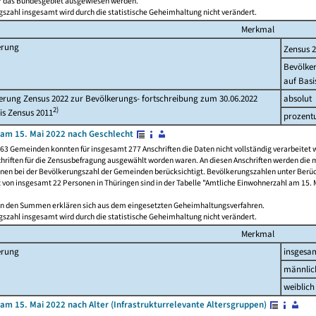
ür das Bundesgebiet ausgewiesen werden.
szahl insgesamt wird durch die statistische Geheimhaltung nicht verändert.
Merkmal
erung
Zensus 
Bevölke
auf Basi
rung Zensus 2022 zur Bevölkerungs- fortschreibung zum 30.06.2022
absolut
2)
is Zensus 2011
prozent
am 15. Mai 2022 nach Geschlecht
63 Gemeinden konnten für insgesamt 277 Anschriften die Daten nicht vollständig verarbeitet 
hriften für die Zensusbefragung ausgewählt worden waren. An diesen Anschriften werden die 
onen bei der Bevölkerungszahl der Gemeinden berücksichtigt. Bevölkerungszahlen unter Berü
z von insgesamt 22 Personen in Thüringen sind in der Tabelle "Amtliche Einwohnerzahl am 15. 
n den Summen erklären sich aus dem eingesetzten Geheimhaltungsverfahren.
szahl insgesamt wird durch die statistische Geheimhaltung nicht verändert.
Merkmal
erung
insgesa
männlic
weiblich
am 15. Mai 2022 nach Alter (Infrastrukturrelevante Altersgruppen)