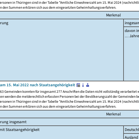
rsonen in Thüringen sind in der Tabelle "Amtliche Einwohnerzahl am 15. Mai 2024 (nachrichtli
n den Summen erklären sich aus dem eingesetzten Geheimhaltungsverfahren.
Merkmal
erung
insgesa
davon im
… Jahr
am 15. Mai 2022 nach Staatsangehörigkeit
63 Gemeinden konnten für insgesamt 277 Anschriften die Daten nicht vollständig verarbeitet
ten werden die melderechtlich erfassten Personen bei der Bevölkerungszahl der Gemeinden be
rsonen in Thüringen sind in der Tabelle "Amtliche Einwohnerzahl am 15. Mai 2024 (nachrichtli
n den Summen erklären sich aus dem eingesetzten Geheimhaltungsverfahren.
Merkmal
erung insgesamt
it Staatsangehörigkeit
Deutsch
Ausland