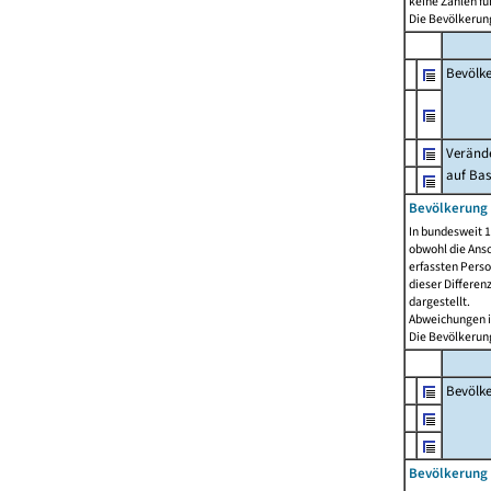
keine Zahlen f
Die Bevölkerung
Bevölk
Verände
auf Bas
Bevölkerung 
In bundesweit 1
obwohl die Ansc
erfassten Pers
dieser Differen
dargestellt.
Abweichungen i
Die Bevölkerung
Bevölk
Bevölkerung 