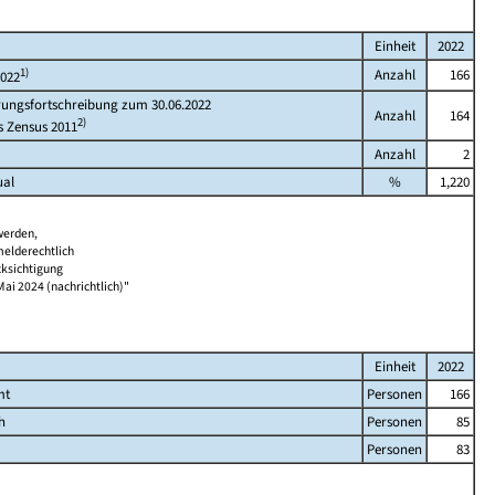
Einheit
2022
1)
Anzahl
166
2022
rungsfortschreibung zum 30.06.2022
Anzahl
164
2)
s Zensus 2011
Anzahl
2
ual
%
1,220
werden,
melderechtlich
cksichtigung
Mai 2024 (nachrichtlich)"
Einheit
2022
mt
Personen
166
h
Personen
85
Personen
83