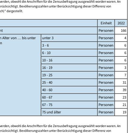
 werden, obwohl die Anschriften für die Zensusbefragung ausgewählt worden waren. An
rücksichtigt. Bevölkerungszahlen unter Berücksichtigung dieser Differenz von
ch)" dargestellt.
Einheit
2022
mt
Personen
166
 Alter von … bis unter
unter 3
Personen
4
en
3 - 6
Personen
6
6 - 10
Personen
6
10 - 16
Personen
6
16 - 19
Personen
3
19 - 25
Personen
7
25 - 40
Personen
31
40 - 60
Personen
39
60 - 67
Personen
23
67 - 75
Personen
21
75 und älter
Personen
19
 werden, obwohl die Anschriften für die Zensusbefragung ausgewählt worden waren. An
rücksichtigt. Bevölkerungszahlen unter Berücksichtigung dieser Differenz von