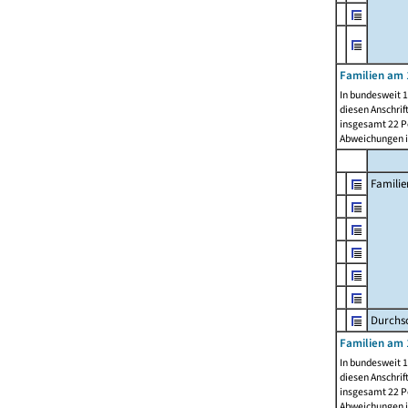
Familien am 
In bundesweit 1
diesen Anschrif
insgesamt 22 Pe
Abweichungen i
Familie
Durchsc
Familien am 
In bundesweit 1
diesen Anschrif
insgesamt 22 Pe
Abweichungen i