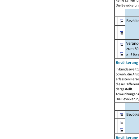
keine Zahlen f
Die Bevölkerung
Bevölk
Verände
zum 30.
auf Bas
Bevölkerung 
In bundesweit 1
obwohl die Ansc
erfassten Pers
dieser Differen
dargestellt.
Abweichungen i
Die Bevölkerung
Bevölk
Bevölkerung 