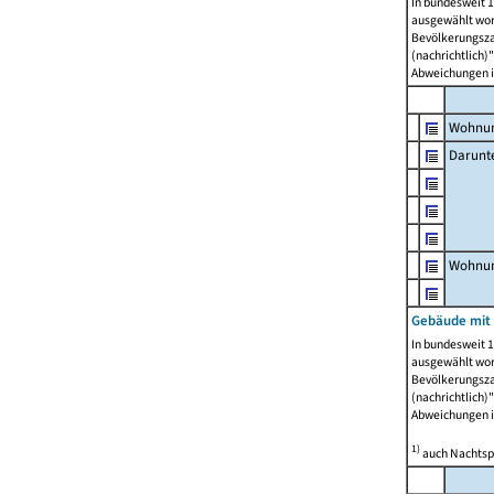
In bundesweit 1
ausgewählt wor
Bevölkerungszah
(nachrichtlich)"
Abweichungen i
Wohnun
Darunt
Wohnun
Gebäude mit
In bundesweit 1
ausgewählt wor
Bevölkerungszah
(nachrichtlich)"
Abweichungen i
1)
auch Nachtsp