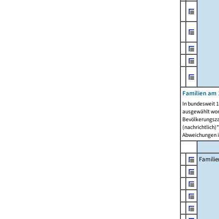
Familien am 
In bundesweit 1
ausgewählt wor
Bevölkerungszah
(nachrichtlich)"
Abweichungen i
Familie