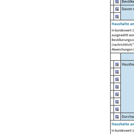
Bevölk
Davon m
Haushalte am
In bundesweit 1
ausgewählt wor
Bevölkerungszah
(nachrichtlich)"
Abweichungen i
Hausha
Durchsc
Haushalte am
In bundesweit 1