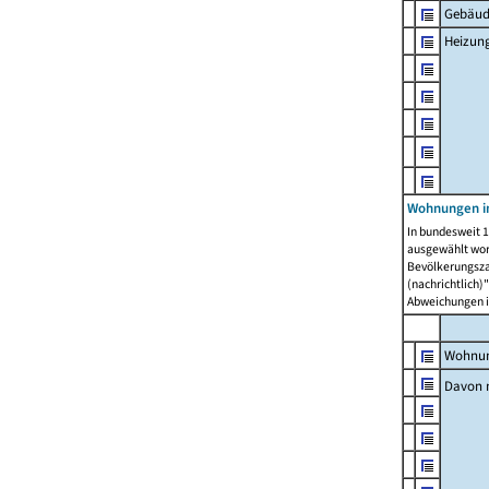
Gebäud
Heizun
Wohnungen i
In bundesweit 1
ausgewählt wor
Bevölkerungszah
(nachrichtlich)"
Abweichungen i
Wohnun
Davon 