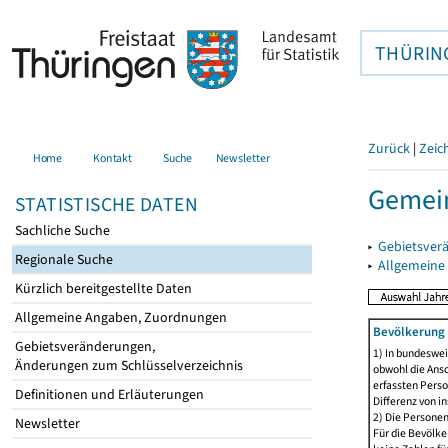
THÜRIN
Zurück
|
Zeic
Home
Kontakt
Suche
Newsletter
Gemein
STATISTISCHE DATEN
Sachliche Suche
▸
Gebietsver
Regionale Suche
▸
Allgemeine
Kürzlich bereitgestellte Daten
Allgemeine Angaben, Zuordnungen
Bevölkerung 
Gebietsveränderungen,
1) In bundeswei
Änderungen zum Schlüsselverzeichnis
obwohl die Ansc
erfassten Perso
Definitionen und Erläuterungen
Differenz von i
2) Die Persone
Newsletter
Für die Bevölke