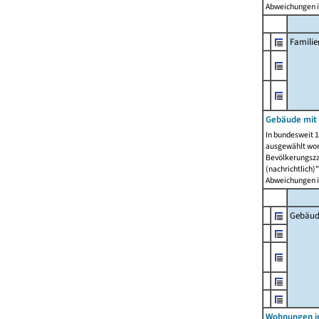
Abweichungen i
Famili
Gebäude mit
In bundesweit 1
ausgewählt wor
Bevölkerungszah
(nachrichtlich)"
Abweichungen i
Gebäud
Wohnungen i