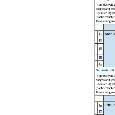
In bundesweit 1
ausgewählt wor
Bevölkerungszah
(nachrichtlich)"
Abweichungen i
Wohnun
Gebäude mit 
In bundesweit 1
ausgewählt wor
Bevölkerungszah
(nachrichtlich)"
Abweichungen i
Gebäud