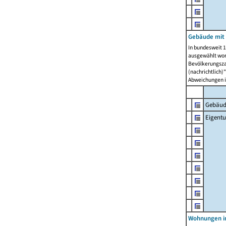
Gebäude mit
In bundesweit 1
ausgewählt wor
Bevölkerungszah
(nachrichtlich)"
Abweichungen i
Gebäud
Eigent
Wohnungen in