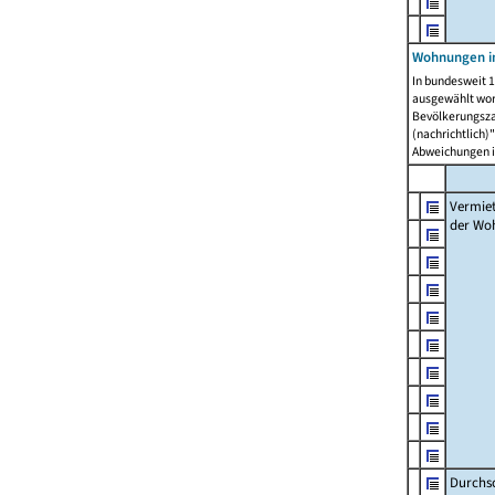
Wohnungen in
In bundesweit 1
ausgewählt wor
Bevölkerungszah
(nachrichtlich)"
Abweichungen i
Vermie
der Wo
Durchs