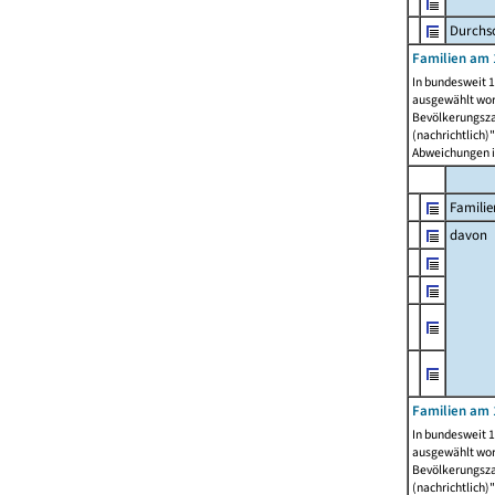
Durchsc
Familien am 
In bundesweit 1
ausgewählt wor
Bevölkerungszah
(nachrichtlich)"
Abweichungen i
Familie
davon
Familien am 
In bundesweit 1
ausgewählt wor
Bevölkerungszah
(nachrichtlich)"