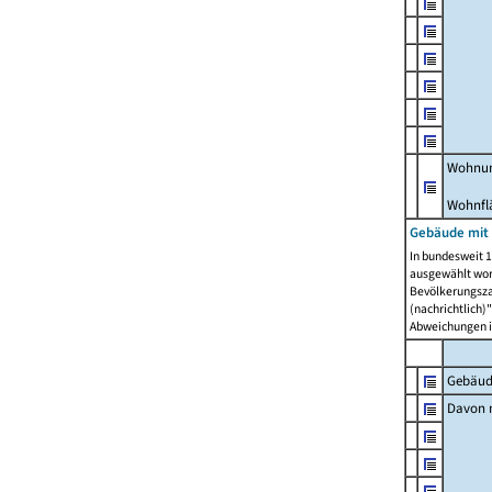
Wohnun
Wohnfl
Gebäude mit
In bundesweit 1
ausgewählt wor
Bevölkerungszah
(nachrichtlich)"
Abweichungen i
Gebäud
Davon m