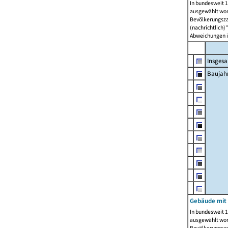
In bundesweit 1
ausgewählt wor
Bevölkerungszah
(nachrichtlich)"
Abweichungen i
Insges
Baujahr
Gebäude mit
In bundesweit 1
ausgewählt wor