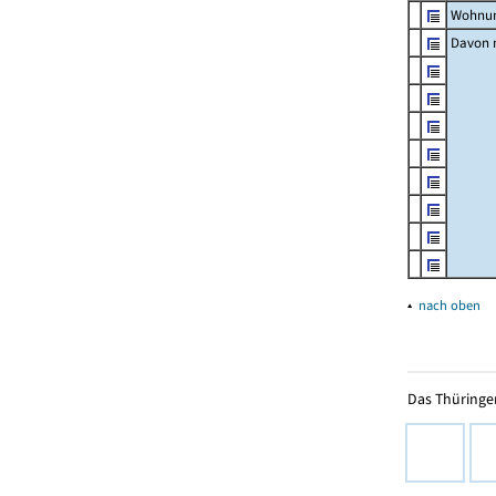
Wohnun
Davon m
▴
nach oben
Das Thüringer