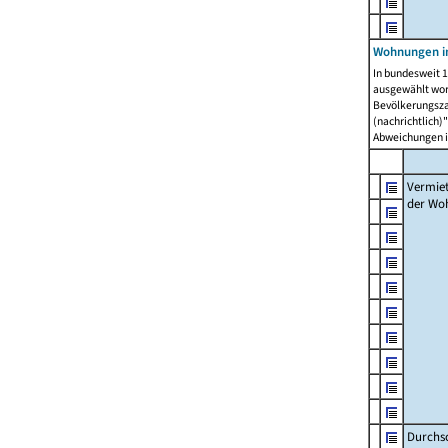
Wohnungen in
In bundesweit 1
ausgewählt wor
Bevölkerungszah
(nachrichtlich)"
Abweichungen i
Vermie
der Wo
Durchs