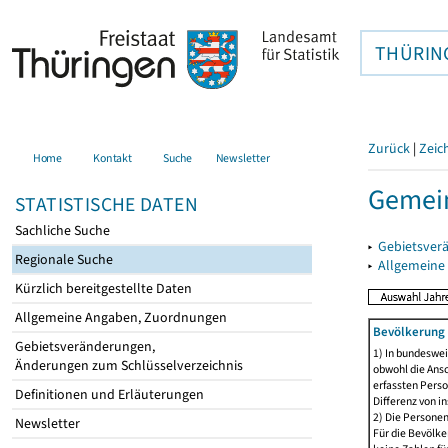
THÜRIN
Zurück
|
Zeic
Home
Kontakt
Suche
Newsletter
Gemein
STATISTISCHE DATEN
Sachliche Suche
▸
Gebietsver
Regionale Suche
▸
Allgemeine
Kürzlich bereitgestellte Daten
Allgemeine Angaben, Zuordnungen
Bevölkerung 
Gebietsveränderungen,
1) In bundeswei
Änderungen zum Schlüsselverzeichnis
obwohl die Ansc
erfassten Perso
Definitionen und Erläuterungen
Differenz von i
2) Die Persone
Newsletter
Für die Bevölke