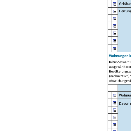
Gebäud
Heizun
Wohnungen i
In bundesweit 1
ausgewählt wor
Bevölkerungszah
(nachrichtlich)"
Abweichungen i
Wohnun
Davon 