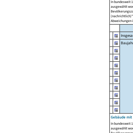
In bundesweit 1
ausgewählt wor
Bevölkerungszah
(nachrichtlich)"
Abweichungen i
Insges
Baujahr
Gebäude mit
In bundesweit 1
ausgewählt wor