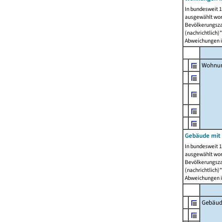
In bundesweit 1
ausgewählt wor
Bevölkerungszah
(nachrichtlich)"
Abweichungen i
Wohnun
Gebäude mit 
In bundesweit 1
ausgewählt wor
Bevölkerungszah
(nachrichtlich)"
Abweichungen i
Gebäud