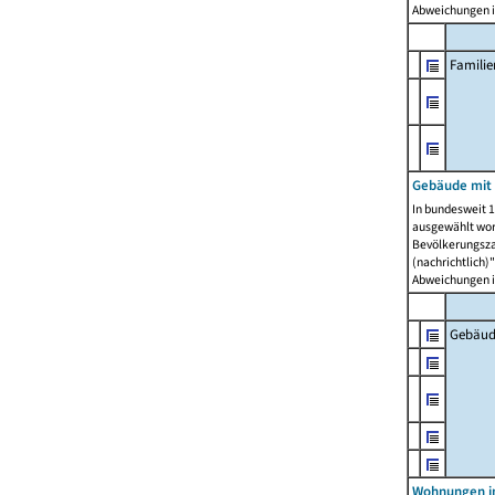
Abweichungen i
Famili
Gebäude mit
In bundesweit 1
ausgewählt wor
Bevölkerungszah
(nachrichtlich)"
Abweichungen i
Gebäud
Wohnungen i