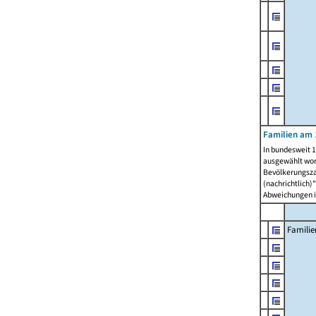
Familien am 
In bundesweit 1
ausgewählt wor
Bevölkerungszah
(nachrichtlich)"
Abweichungen i
Familie