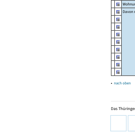
Wohnun
Davon m
▴
nach oben
Das Thüringer