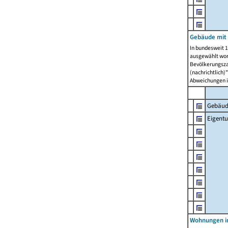
Gebäude mit
In bundesweit 1
ausgewählt wor
Bevölkerungszah
(nachrichtlich)"
Abweichungen i
Gebäud
Eigent
Wohnungen in