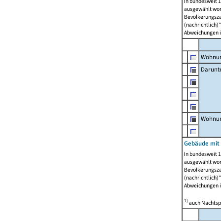
In bundesweit 1
ausgewählt wor
Bevölkerungszah
(nachrichtlich)"
Abweichungen i
Wohnun
Darunt
Wohnun
Gebäude mit
In bundesweit 1
ausgewählt wor
Bevölkerungszah
(nachrichtlich)"
Abweichungen i
1)
auch Nachtsp