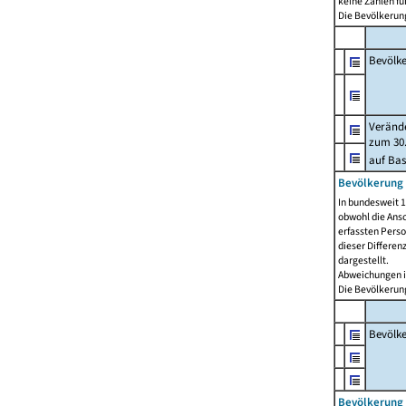
keine Zahlen f
Die Bevölkerung
Bevölk
Verände
zum 30.
auf Bas
Bevölkerung 
In bundesweit 1
obwohl die Ansc
erfassten Pers
dieser Differen
dargestellt.
Abweichungen i
Die Bevölkerung
Bevölk
Bevölkerung 