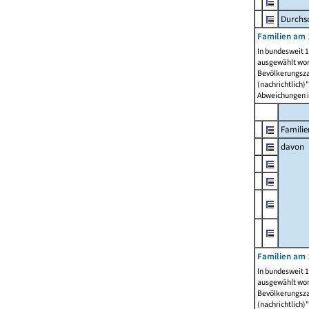
Durchsc
Familien am 
In bundesweit 1
ausgewählt wor
Bevölkerungszah
(nachrichtlich)"
Abweichungen i
Familie
davon
Familien am 
In bundesweit 1
ausgewählt wor
Bevölkerungszah
(nachrichtlich)"