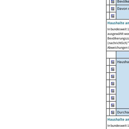
Bevölk
Davon m
Haushalte am
In bundesweit 1
ausgewählt wor
Bevölkerungszah
(nachrichtlich)"
Abweichungen i
Hausha
Durchsc
Haushalte am
In bundesweit 1