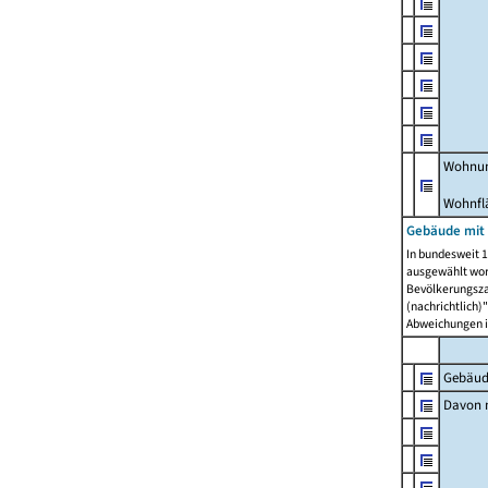
Wohnun
Wohnfl
Gebäude mit
In bundesweit 1
ausgewählt wor
Bevölkerungszah
(nachrichtlich)"
Abweichungen i
Gebäud
Davon m