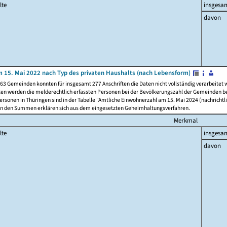
lte
insgesa
davon
 15. Mai 2022 nach Typ des privaten Haushalts (nach Lebensform)
63 Gemeinden konnten für insgesamt 277 Anschriften die Daten nicht vollständig verarbeitet
ten werden die melderechtlich erfassten Personen bei der Bevölkerungszahl der Gemeinden be
rsonen in Thüringen sind in der Tabelle "Amtliche Einwohnerzahl am 15. Mai 2024 (nachrichtli
n den Summen erklären sich aus dem eingesetzten Geheimhaltungsverfahren.
Merkmal
lte
insgesa
davon