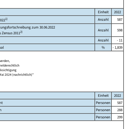
Einheit
2022
1)
Anzahl
587
2022
rungsfortschreibung zum 30.06.2022
Anzahl
598
2)
s Zensus 2011
Anzahl
- 11
ual
%
- 1,839
werden,
melderechtlich
cksichtigung
Mai 2024 (nachrichtlich)"
Einheit
2022
mt
Personen
587
h
Personen
288
Personen
299