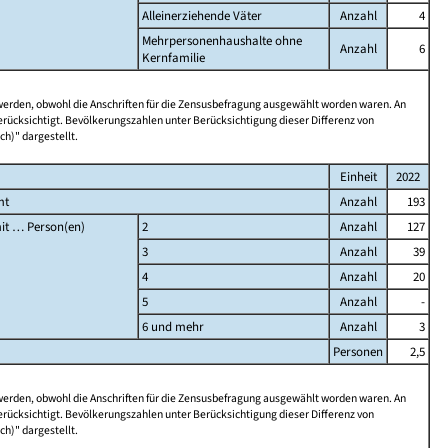
Alleinerziehende Väter
Anzahl
4
Mehrpersonenhaushalte ohne
Anzahl
6
Kernfamilie
 werden, obwohl die Anschriften für die Zensusbefragung ausgewählt worden waren. An
rücksichtigt. Bevölkerungszahlen unter Berücksichtigung dieser Differenz von
ch)" dargestellt.
Einheit
2022
mt
Anzahl
193
it … Person(en)
2
Anzahl
127
3
Anzahl
39
4
Anzahl
20
5
Anzahl
-
6 und mehr
Anzahl
3
Personen
2,5
 werden, obwohl die Anschriften für die Zensusbefragung ausgewählt worden waren. An
rücksichtigt. Bevölkerungszahlen unter Berücksichtigung dieser Differenz von
ch)" dargestellt.