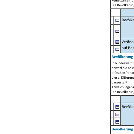
keine Zahlen f
Die Bevölkerung
Bevölk
Verände
auf Bas
Bevölkerung 
In bundesweit 1
obwohl die Ansc
erfassten Pers
dieser Differen
dargestellt.
Abweichungen i
Die Bevölkerung
Bevölk
Bevölkerung 