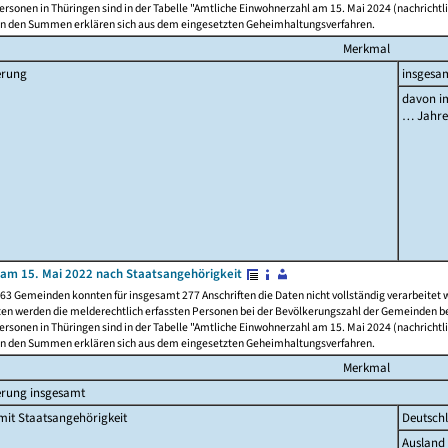
rsonen in Thüringen sind in der Tabelle "Amtliche Einwohnerzahl am 15. Mai 2024 (nachrichtli
n den Summen erklären sich aus dem eingesetzten Geheimhaltungsverfahren.
Merkmal
erung
insgesa
davon im
… Jahr
am 15. Mai 2022 nach Staatsangehörigkeit
63 Gemeinden konnten für insgesamt 277 Anschriften die Daten nicht vollständig verarbeitet
ten werden die melderechtlich erfassten Personen bei der Bevölkerungszahl der Gemeinden be
rsonen in Thüringen sind in der Tabelle "Amtliche Einwohnerzahl am 15. Mai 2024 (nachrichtli
n den Summen erklären sich aus dem eingesetzten Geheimhaltungsverfahren.
Merkmal
erung insgesamt
it Staatsangehörigkeit
Deutsch
Ausland