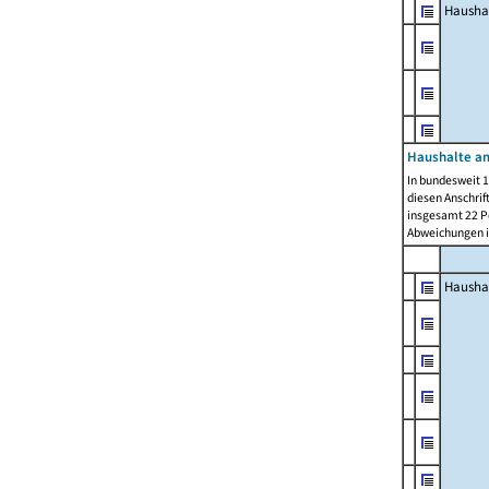
Hausha
Haushalte am
In bundesweit 1
diesen Anschrif
insgesamt 22 Pe
Abweichungen i
Hausha