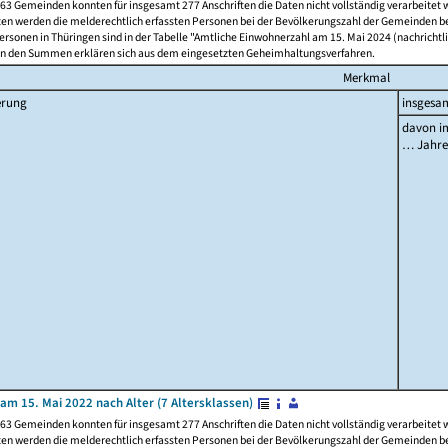
63 Gemeinden konnten für insgesamt 277 Anschriften die Daten nicht vollständig verarbeitet
ten werden die melderechtlich erfassten Personen bei der Bevölkerungszahl der Gemeinden be
rsonen in Thüringen sind in der Tabelle "Amtliche Einwohnerzahl am 15. Mai 2024 (nachrichtli
n den Summen erklären sich aus dem eingesetzten Geheimhaltungsverfahren.
Merkmal
erung
insgesa
davon im
… Jahr
am 15. Mai 2022 nach Alter (7 Altersklassen)
63 Gemeinden konnten für insgesamt 277 Anschriften die Daten nicht vollständig verarbeitet
ten werden die melderechtlich erfassten Personen bei der Bevölkerungszahl der Gemeinden be