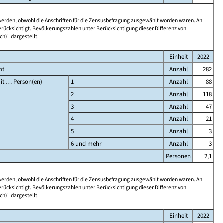
 werden, obwohl die Anschriften für die Zensusbefragung ausgewählt worden waren. An
rücksichtigt. Bevölkerungszahlen unter Berücksichtigung dieser Differenz von
ch)" dargestellt.
Einheit
2022
mt
Anzahl
282
it … Person(en)
1
Anzahl
88
2
Anzahl
118
3
Anzahl
47
4
Anzahl
21
5
Anzahl
3
6 und mehr
Anzahl
3
Personen
2,1
 werden, obwohl die Anschriften für die Zensusbefragung ausgewählt worden waren. An
rücksichtigt. Bevölkerungszahlen unter Berücksichtigung dieser Differenz von
ch)" dargestellt.
Einheit
2022