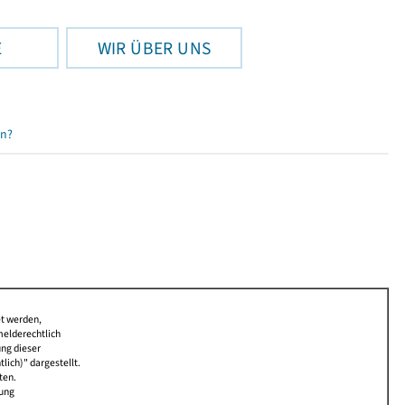
E
WIR ÜBER UNS
en?
et werden,
melderechtlich
ung dieser
lich)" dargestellt.
ten.
bung