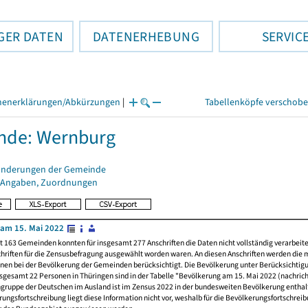
GER DATEN
DATENERHEBUNG
SERVIC
henerklärungen/Abkürzungen
|
Tabellenköpfe verschob
nde: Wernburg
änderungen der Gemeinde
 Angaben, Zuordnungen
am 15. Mai 2022
t 163 Gemeinden konnten für insgesamt 277 Anschriften die Daten nicht vollständig verarbeit
hriften für die Zensusbefragung ausgewählt worden waren. An diesen Anschriften werden die 
nen bei der Bevölkerung der Gemeinden berücksichtigt. Die Bevölkerung unter Berücksichtig
nsgesamt 22 Personen in Thüringen sind in der Tabelle "Bevölkerung am 15. Mai 2022 (nachricht
ngruppe der Deutschen im Ausland ist im Zensus 2022 in der bundesweiten Bevölkerung enthal
rungsfortschreibung liegt diese Information nicht vor, weshalb für die Bevölkerungsfortschrei