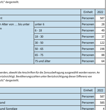
ch)" dargestellt.
Einheit
2022
mt
Personen
587
 Alter von … bis unter
unter 6
Personen
28
en
6 - 18
Personen
49
18 - 30
Personen
37
30 - 50
Personen
122
50 - 65
Personen
198
65 - 75
Personen
88
75 und älter
Personen
64
 werden, obwohl die Anschriften für die Zensusbefragung ausgewählt worden waren. An
rücksichtigt. Bevölkerungszahlen unter Berücksichtigung dieser Differenz von
ch)" dargestellt.
Einheit
2022
Personen
587
land
Personen
585
 und Sonstige
Personen
4