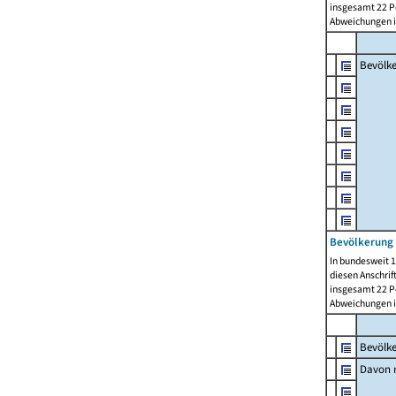
insgesamt 22 Pe
Abweichungen i
Bevölk
Bevölkerung 
In bundesweit 1
diesen Anschrif
insgesamt 22 Pe
Abweichungen i
Bevölk
Davon m