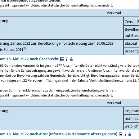
ür das Bundesgebiet ausgewiesen werden.
szahl insgesamt wird durch die statistische Geheimhaltung nicht verändert.
Merkmal
erung
Zensus 
Bevölke
auf Basi
rung Zensus 2022 zur Bevölkerungs- fortschreibung zum 30.06.2022
absolut
2)
is Zensus 2011
prozent
am 15. Mai 2022 nach Geschlecht
63 Gemeinden konnten für insgesamt 277 Anschriften die Daten nicht vollständig verarbeitet 
hriften für die Zensusbefragung ausgewählt worden waren. An diesen Anschriften werden die 
onen bei der Bevölkerungszahl der Gemeinden berücksichtigt. Bevölkerungszahlen unter Berü
z von insgesamt 22 Personen in Thüringen sind in der Tabelle "Amtliche Einwohnerzahl am 15. 
n den Summen erklären sich aus dem eingesetzten Geheimhaltungsverfahren.
szahl insgesamt wird durch die statistische Geheimhaltung nicht verändert.
Merkmal
erung
insgesa
männlic
weiblich
am 15. Mai 2022 nach Alter (Infrastrukturrelevante Altersgruppen)