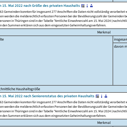
 15. Mai 2022 nach Größe des privaten Haushalts
63 Gemeinden konnten für insgesamt 277 Anschriften die Daten nicht vollständig verarbeitet
ten werden die melderechtlich erfassten Personen bei der Bevölkerungszahl der Gemeinden be
rsonen in Thüringen sind in der Tabelle "Amtliche Einwohnerzahl am 15. Mai 2024 (nachrichtli
n den Summen erklären sich aus dem eingesetzten Geheimhaltungsverfahren.
Merkmal
lte
insgesa
davon m
hnittliche Haushaltsgröße
 15. Mai 2022 nach Seniorenstatus des privaten Haushalts
63 Gemeinden konnten für insgesamt 277 Anschriften die Daten nicht vollständig verarbeitet
ten werden die melderechtlich erfassten Personen bei der Bevölkerungszahl der Gemeinden be
rsonen in Thüringen sind in der Tabelle "Amtliche Einwohnerzahl am 15. Mai 2024 (nachrichtli
n den Summen erklären sich aus dem eingesetzten Geheimhaltungsverfahren.
Merkmal