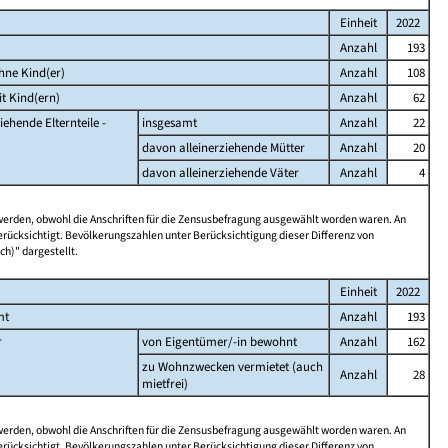
Einheit
2022
Anzahl
193
hne Kind(er)
Anzahl
108
t Kind(ern)
Anzahl
62
iehende Elternteile -
insgesamt
Anzahl
22
davon alleinerziehende Mütter
Anzahl
20
davon alleinerziehende Väter
Anzahl
4
 werden, obwohl die Anschriften für die Zensusbefragung ausgewählt worden waren. An
rücksichtigt. Bevölkerungszahlen unter Berücksichtigung dieser Differenz von
ch)" dargestellt.
Einheit
2022
mt
Anzahl
193
r
von Eigentümer/-in bewohnt
Anzahl
162
zu Wohnzwecken vermietet (auch
Anzahl
28
mietfrei)
 werden, obwohl die Anschriften für die Zensusbefragung ausgewählt worden waren. An
rücksichtigt. Bevölkerungszahlen unter Berücksichtigung dieser Differenz von