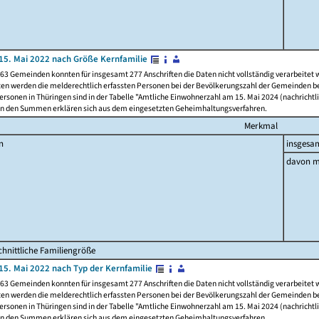
15. Mai 2022 nach Größe Kernfamilie
63 Gemeinden konnten für insgesamt 277 Anschriften die Daten nicht vollständig verarbeitet
ten werden die melderechtlich erfassten Personen bei der Bevölkerungszahl der Gemeinden be
rsonen in Thüringen sind in der Tabelle "Amtliche Einwohnerzahl am 15. Mai 2024 (nachrichtli
n den Summen erklären sich aus dem eingesetzten Geheimhaltungsverfahren.
Merkmal
n
insgesa
davon m
hnittliche Familiengröße
15. Mai 2022 nach Typ der Kernfamilie
63 Gemeinden konnten für insgesamt 277 Anschriften die Daten nicht vollständig verarbeitet
ten werden die melderechtlich erfassten Personen bei der Bevölkerungszahl der Gemeinden be
rsonen in Thüringen sind in der Tabelle "Amtliche Einwohnerzahl am 15. Mai 2024 (nachrichtli
n den Summen erklären sich aus dem eingesetzten Geheimhaltungsverfahren.