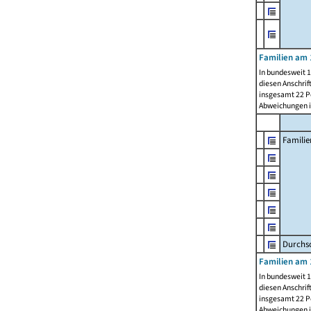
Familien am 
In bundesweit 1
diesen Anschrif
insgesamt 22 Pe
Abweichungen i
Familie
Durchsc
Familien am 
In bundesweit 1
diesen Anschrif
insgesamt 22 Pe
Abweichungen i