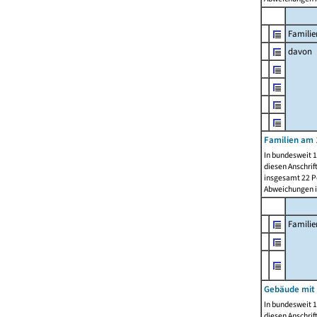
Familie
davon
Familien am 
In bundesweit 1
diesen Anschrif
insgesamt 22 Pe
Abweichungen i
Famili
Gebäude mit
In bundesweit 1
diesen Anschrif