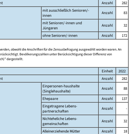
mt
Anzahl
282
mit ausschließlich Senioren/-
Anzahl
83
innen
mit Senioren/-innen und
Anzahl
32
Jüngeren
ohne Senioren/-innen
Anzahl
172
 werden, obwohl die Anschriften für die Zensusbefragung ausgewählt worden waren. An
rücksichtigt. Bevölkerungszahlen unter Berücksichtigung dieser Differenz von
ch)" dargestellt.
Einheit
2022
mt
Anzahl
282
Einpersonen-haushalte
Anzahl
88
(Singlehaushalte)
Ehepaare
Anzahl
137
Eingetragene Lebens-
Anzahl
-
partnerschaften
Nichteheliche Lebens-
Anzahl
32
gemeinschaften
Alleinerziehende Mütter
Anzahl
18