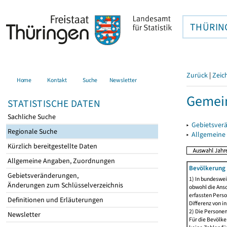
THÜRIN
Zurück
|
Zeic
Home
Kontakt
Suche
Newsletter
Gemei
STATISTISCHE DATEN
Sachliche Suche
▸
Gebietsver
Regionale Suche
▸
Allgemeine
Kürzlich bereitgestellte Daten
Allgemeine Angaben, Zuordnungen
Bevölkerung 
Gebietsveränderungen,
1) In bundeswei
Änderungen zum Schlüsselverzeichnis
obwohl die Ansc
erfassten Perso
Definitionen und Erläuterungen
Differenz von i
2) Die Persone
Newsletter
Für die Bevölke