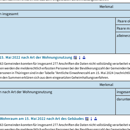
Merkmal
n insgesamt
Paare o
Paare mi
alleinerz
15. Mai 2022 nach Art der Wohnungsnutzung
63 Gemeinden konnten für insgesamt 277 Anschriften die Daten nicht vollständig verarbeitet
ten werden die melderechtlich erfassten Personen bei der Bevölkerungszahl der Gemeinden be
rsonen in Thüringen sind in der Tabelle "Amtliche Einwohnerzahl am 15. Mai 2024 (nachrichtli
n den Summen erklären sich aus dem eingesetzten Geheimhaltungsverfahren.
Merkmal
en nach Art der Wohnungsnutzung
insgesa
darunte
 Wohnraum am 15. Mai 2022 nach Art des Gebäudes
63 Gemeinden konnten für insgesamt 277 Anschriften die Daten nicht vollständig verarbeitet
ten werden die melderechtlich erfassten Personen bei der Bevölkerungszahl der Gemeinden be