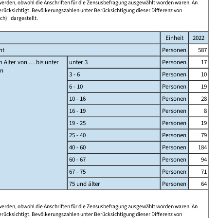
 werden, obwohl die Anschriften für die Zensusbefragung ausgewählt worden waren. An
rücksichtigt. Bevölkerungszahlen unter Berücksichtigung dieser Differenz von
ch)" dargestellt.
Einheit
2022
mt
Personen
587
 Alter von … bis unter
unter 3
Personen
17
en
3 - 6
Personen
10
6 - 10
Personen
19
10 - 16
Personen
28
16 - 19
Personen
8
19 - 25
Personen
19
25 - 40
Personen
79
40 - 60
Personen
184
60 - 67
Personen
94
67 - 75
Personen
71
75 und älter
Personen
64
 werden, obwohl die Anschriften für die Zensusbefragung ausgewählt worden waren. An
rücksichtigt. Bevölkerungszahlen unter Berücksichtigung dieser Differenz von