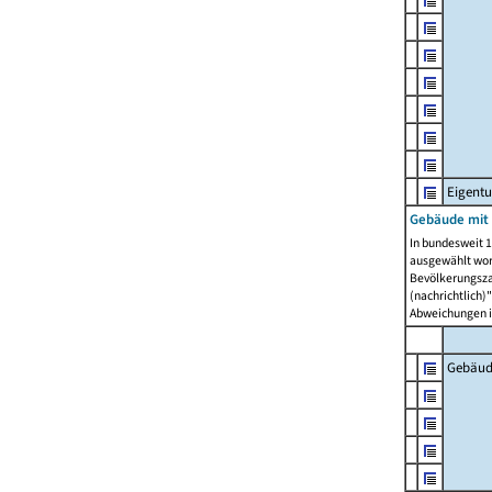
Eigent
Gebäude mit
In bundesweit 1
ausgewählt wor
Bevölkerungszah
(nachrichtlich)"
Abweichungen i
Gebäud