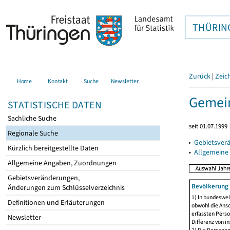
THÜRIN
Zurück
|
Zeic
Home
Kontakt
Suche
Newsletter
Gemein
STATISTISCHE DATEN
Sachliche Suche
seit 01.07.1999
Regionale Suche
▸
Gebietsver
Kürzlich bereitgestellte Daten
▸
Allgemeine
Allgemeine Angaben, Zuordnungen
Gebietsveränderungen,
Bevölkerung 
Änderungen zum Schlüsselverzeichnis
1) In bundeswei
Definitionen und Erläuterungen
obwohl die Ansc
erfassten Perso
Newsletter
Differenz von i