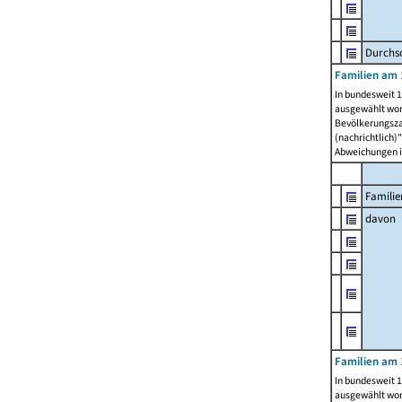
Durchsc
Familien am 
In bundesweit 1
ausgewählt wor
Bevölkerungszah
(nachrichtlich)"
Abweichungen i
Familie
davon
Familien am 
In bundesweit 1
ausgewählt wor