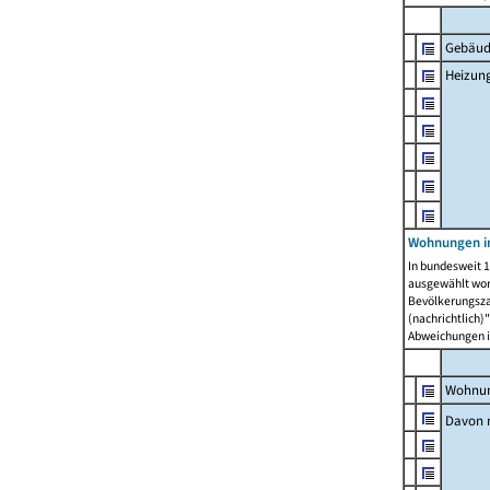
Gebäud
Heizun
Wohnungen i
In bundesweit 1
ausgewählt wor
Bevölkerungszah
(nachrichtlich)"
Abweichungen i
Wohnun
Davon 