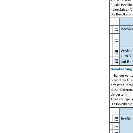
2) Die Persone
Für die Bevölke
keine Zahlen f
Die Bevölkerung
Bevölk
Verände
zum 30.
auf Bas
Bevölkerung 
In bundesweit 1
obwohl die Ansc
erfassten Pers
dieser Differen
dargestellt.
Abweichungen i
Die Bevölkerung
Bevölk