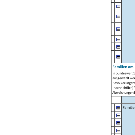
Familien am 
In bundesweit 1
ausgewählt wor
Bevölkerungszah
(nachrichtlich)"
Abweichungen i
Familie