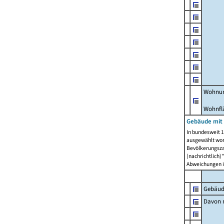
Wohnun
Wohnfl
Gebäude mit
In bundesweit 1
ausgewählt wor
Bevölkerungszah
(nachrichtlich)"
Abweichungen i
Gebäud
Davon m