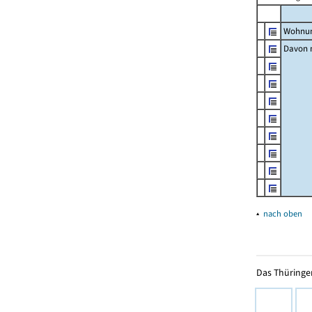
Wohnun
Davon m
▴
nach oben
Das Thüringer