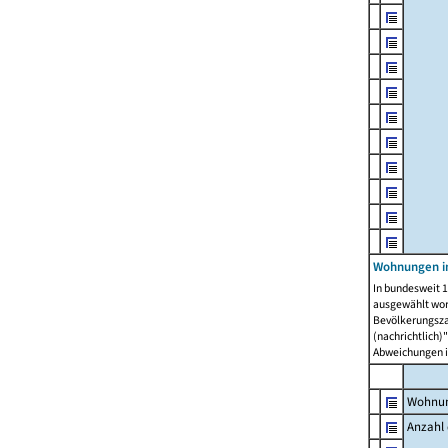
Wohnungen i
In bundesweit 1
ausgewählt wor
Bevölkerungszah
(nachrichtlich)"
Abweichungen i
Wohnun
Anzahl