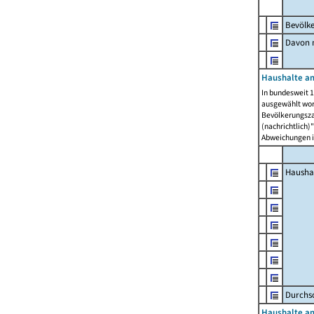
Bevölk
Davon m
Haushalte am
In bundesweit 1
ausgewählt wor
Bevölkerungszah
(nachrichtlich)"
Abweichungen i
Hausha
Durchsc
Haushalte am