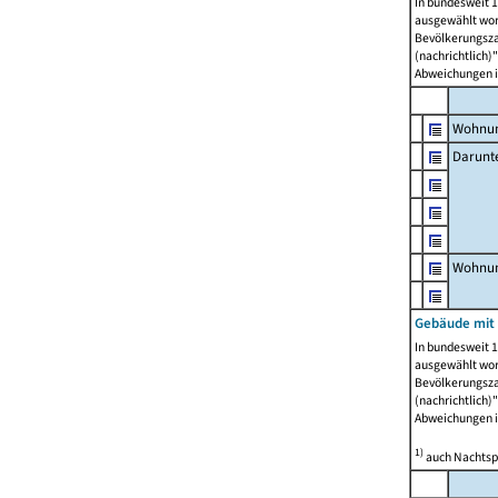
In bundesweit 1
ausgewählt wor
Bevölkerungszah
(nachrichtlich)"
Abweichungen i
Wohnun
Darunt
Wohnun
Gebäude mit
In bundesweit 1
ausgewählt wor
Bevölkerungszah
(nachrichtlich)"
Abweichungen i
1)
auch Nachtsp