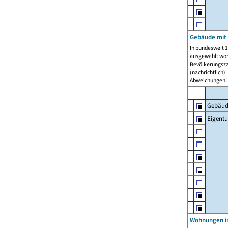
Gebäude mit
In bundesweit 1
ausgewählt wor
Bevölkerungszah
(nachrichtlich)"
Abweichungen i
Gebäud
Eigent
Wohnungen in