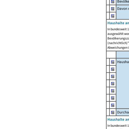
Bevölk
Davon m
Haushalte am
In bundesweit 1
ausgewählt wor
Bevölkerungszah
(nachrichtlich)"
Abweichungen i
Hausha
Durchsc
Haushalte am
In bundesweit 1