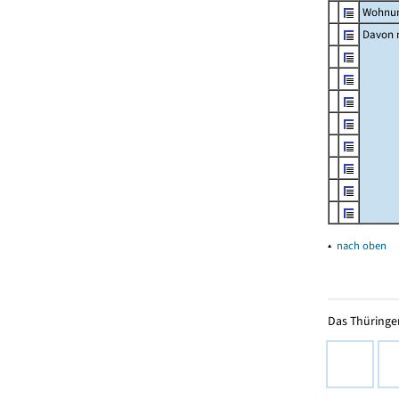
Wohnun
Davon m
▴
nach oben
Das Thüringer