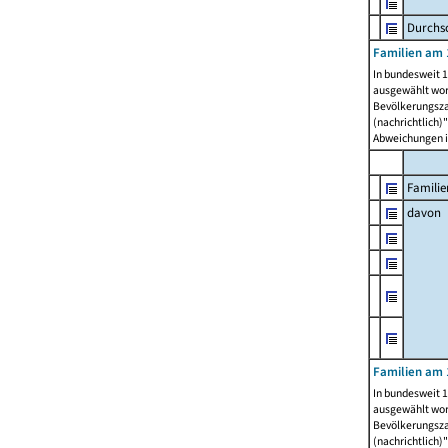
Durchsc
Familien am 
In bundesweit 1
ausgewählt wor
Bevölkerungszah
(nachrichtlich)"
Abweichungen i
Familie
davon
Familien am 
In bundesweit 1
ausgewählt wor
Bevölkerungszah
(nachrichtlich)"