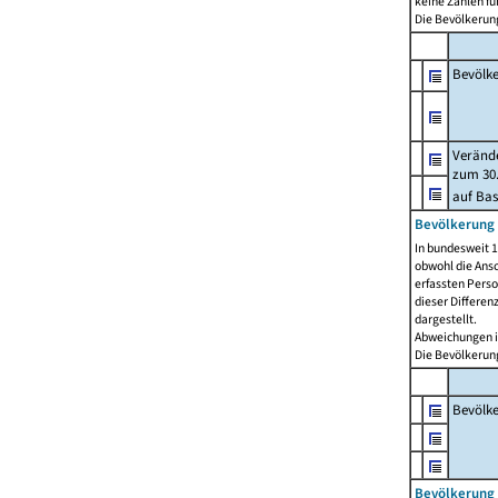
keine Zahlen f
Die Bevölkerung
Bevölk
Verände
zum 30.
auf Bas
Bevölkerung 
In bundesweit 1
obwohl die Ansc
erfassten Pers
dieser Differen
dargestellt.
Abweichungen i
Die Bevölkerung
Bevölk
Bevölkerung 