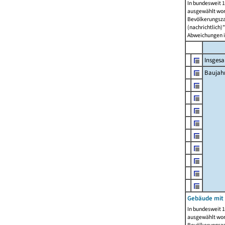
In bundesweit 1
ausgewählt wor
Bevölkerungszah
(nachrichtlich)"
Abweichungen i
Insges
Baujahr
Gebäude mit
In bundesweit 1
ausgewählt wor