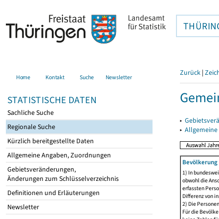
THÜRIN
Zurück
|
Zeic
Home
Kontakt
Suche
Newsletter
Gemei
STATISTISCHE DATEN
Sachliche Suche
▸
Gebietsver
Regionale Suche
▸
Allgemeine
Kürzlich bereitgestellte Daten
Allgemeine Angaben, Zuordnungen
Bevölkerung 
Gebietsveränderungen,
1) In bundeswei
Änderungen zum Schlüsselverzeichnis
obwohl die Ansc
erfassten Perso
Definitionen und Erläuterungen
Differenz von i
2) Die Persone
Newsletter
Für die Bevölke