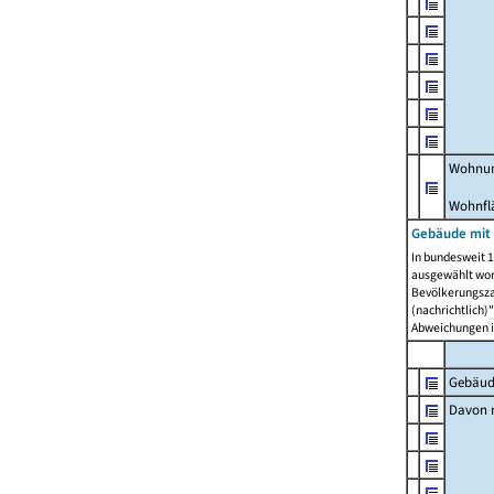
Wohnun
Wohnfl
Gebäude mit
In bundesweit 1
ausgewählt wor
Bevölkerungszah
(nachrichtlich)"
Abweichungen i
Gebäud
Davon m