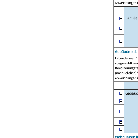
Abweichungen i
Famili
Gebäude mit
In bundesweit 1
ausgewählt wor
Bevölkerungszah
(nachrichtlich)"
Abweichungen i
Gebäud
Wohnungen i