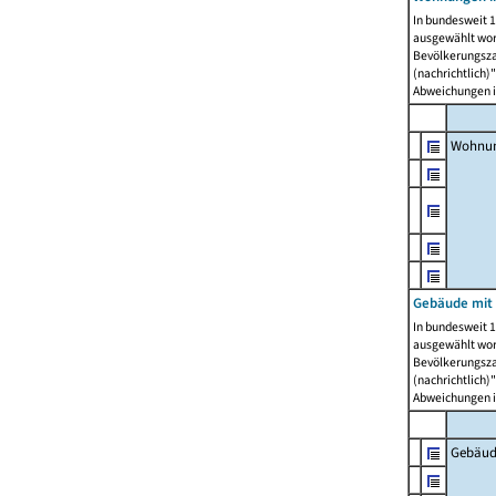
In bundesweit 1
ausgewählt wor
Bevölkerungszah
(nachrichtlich)"
Abweichungen i
Wohnun
Gebäude mit 
In bundesweit 1
ausgewählt wor
Bevölkerungszah
(nachrichtlich)"
Abweichungen i
Gebäud