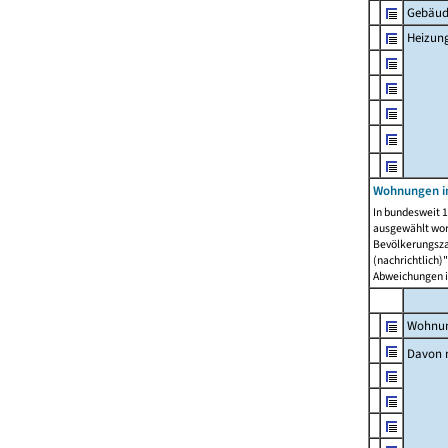
Gebäud
Heizun
Wohnungen i
In bundesweit 1
ausgewählt wor
Bevölkerungszah
(nachrichtlich)"
Abweichungen i
Wohnun
Davon 