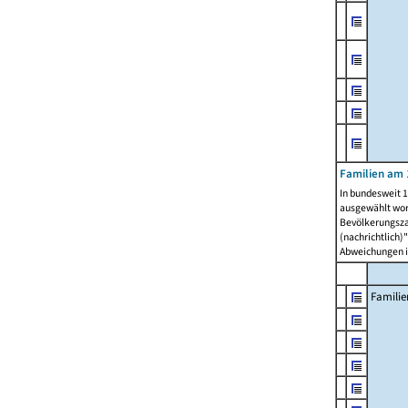
Familien am 
In bundesweit 1
ausgewählt wor
Bevölkerungszah
(nachrichtlich)"
Abweichungen i
Familie