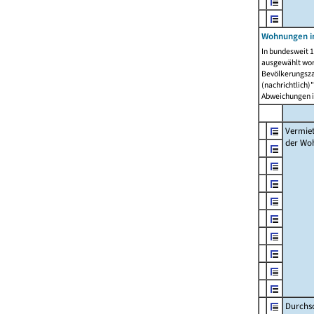
Wohnungen in
In bundesweit 1
ausgewählt wor
Bevölkerungszah
(nachrichtlich)"
Abweichungen i
Vermie
der Wo
Durchs