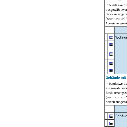
In bundesweit 1
ausgewählt wor
Bevölkerungszah
(nachrichtlich)"
Abweichungen i
Wohnun
Gebäude mit 
In bundesweit 1
ausgewählt wor
Bevölkerungszah
(nachrichtlich)"
Abweichungen i
Gebäud