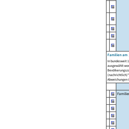
Familien am 
In bundesweit 1
ausgewählt wor
Bevölkerungszah
(nachrichtlich)"
Abweichungen i
Familie