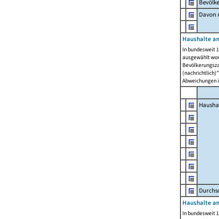
Bevölk
Davon m
Haushalte am
In bundesweit 1
ausgewählt wor
Bevölkerungszah
(nachrichtlich)"
Abweichungen i
Hausha
Durchsc
Haushalte am
In bundesweit 1