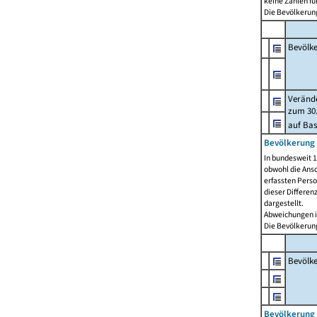
keine Zahlen f
Die Bevölkerung
Bevölk
Verände
zum 30.
auf Bas
Bevölkerung 
In bundesweit 1
obwohl die Ansc
erfassten Pers
dieser Differen
dargestellt.
Abweichungen i
Die Bevölkerung
Bevölk
Bevölkerung 