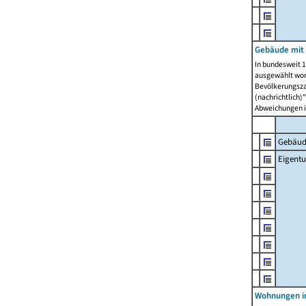
Gebäude mit
In bundesweit 1
ausgewählt wor
Bevölkerungszah
(nachrichtlich)"
Abweichungen i
Gebäud
Eigent
Wohnungen in