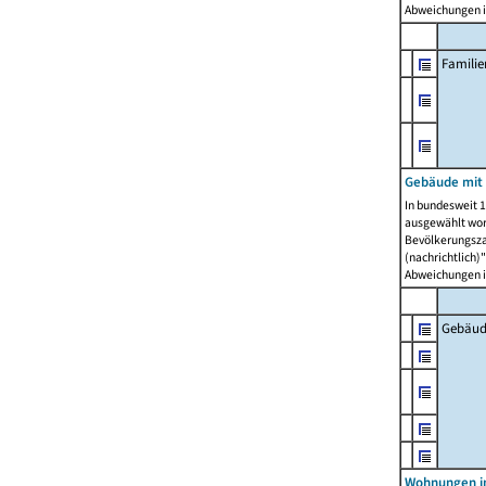
Abweichungen i
Famili
Gebäude mit
In bundesweit 1
ausgewählt wor
Bevölkerungszah
(nachrichtlich)"
Abweichungen i
Gebäud
Wohnungen i