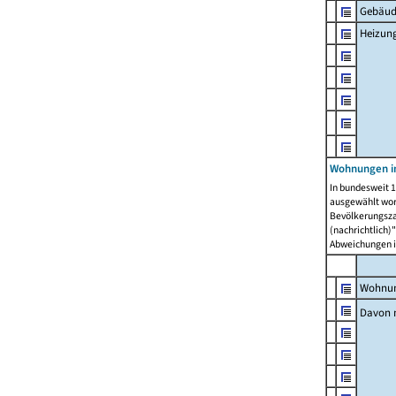
Gebäud
Heizun
Wohnungen i
In bundesweit 1
ausgewählt wor
Bevölkerungszah
(nachrichtlich)"
Abweichungen i
Wohnun
Davon 