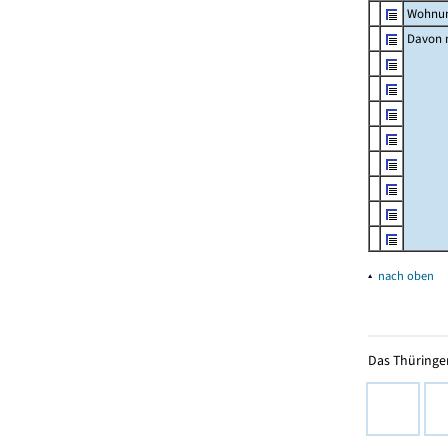
Wohnun
Davon m
▴
nach oben
Das Thüringer