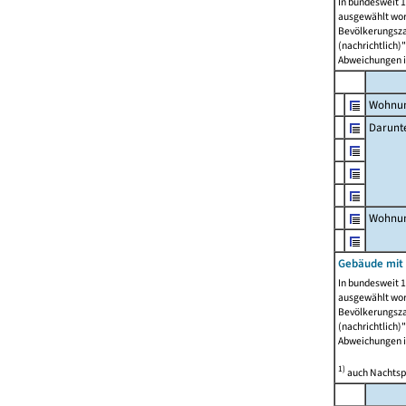
In bundesweit 1
ausgewählt wor
Bevölkerungszah
(nachrichtlich)"
Abweichungen i
Wohnun
Darunt
Wohnun
Gebäude mit
In bundesweit 1
ausgewählt wor
Bevölkerungszah
(nachrichtlich)"
Abweichungen i
1)
auch Nachtsp