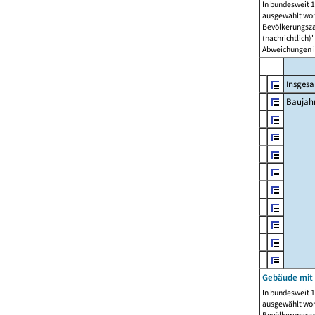
In bundesweit 1
ausgewählt wor
Bevölkerungszah
(nachrichtlich)"
Abweichungen i
Insges
Baujahr
Gebäude mit
In bundesweit 1
ausgewählt wor