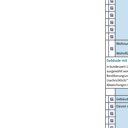
Wohnun
Wohnfl
Gebäude mit
In bundesweit 1
ausgewählt wor
Bevölkerungszah
(nachrichtlich)"
Abweichungen i
Gebäud
Davon m