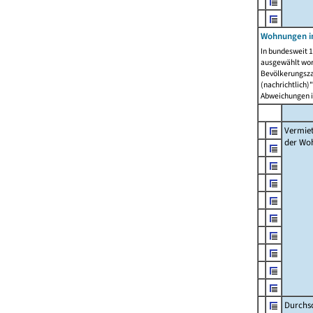
Wohnungen in
In bundesweit 1
ausgewählt wor
Bevölkerungszah
(nachrichtlich)"
Abweichungen i
Vermie
der Wo
Durchs