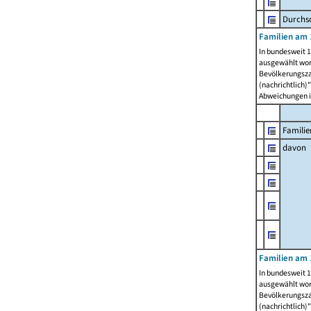
Durchsc
Familien am 
In bundesweit 1
ausgewählt wor
Bevölkerungszah
(nachrichtlich)"
Abweichungen i
Familie
davon
Familien am 
In bundesweit 1
ausgewählt wor
Bevölkerungszah
(nachrichtlich)"