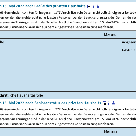
 15. Mai 2022 nach Größe des privaten Haushalts
63 Gemeinden konnten für insgesamt 277 Anschriften die Daten nicht vollständig verarbeitet
ten werden die melderechtlich erfassten Personen bei der Bevölkerungszahl der Gemeinden be
rsonen in Thüringen sind in der Tabelle "Amtliche Einwohnerzahl am 15. Mai 2024 (nachrichtli
n den Summen erklären sich aus dem eingesetzten Geheimhaltungsverfahren.
Merkmal
lte
insgesa
davon m
hnittliche Haushaltsgröße
 15. Mai 2022 nach Seniorenstatus des privaten Haushalts
63 Gemeinden konnten für insgesamt 277 Anschriften die Daten nicht vollständig verarbeitet
ten werden die melderechtlich erfassten Personen bei der Bevölkerungszahl der Gemeinden be
rsonen in Thüringen sind in der Tabelle "Amtliche Einwohnerzahl am 15. Mai 2024 (nachrichtli
n den Summen erklären sich aus dem eingesetzten Geheimhaltungsverfahren.
Merkmal