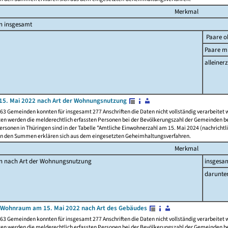
Merkmal
n insgesamt
Paare o
Paare mi
alleinerz
15. Mai 2022 nach Art der Wohnungsnutzung
63 Gemeinden konnten für insgesamt 277 Anschriften die Daten nicht vollständig verarbeitet
ten werden die melderechtlich erfassten Personen bei der Bevölkerungszahl der Gemeinden be
rsonen in Thüringen sind in der Tabelle "Amtliche Einwohnerzahl am 15. Mai 2024 (nachrichtli
n den Summen erklären sich aus dem eingesetzten Geheimhaltungsverfahren.
Merkmal
en nach Art der Wohnungsnutzung
insgesa
darunte
 Wohnraum am 15. Mai 2022 nach Art des Gebäudes
63 Gemeinden konnten für insgesamt 277 Anschriften die Daten nicht vollständig verarbeitet
ten werden die melderechtlich erfassten Personen bei der Bevölkerungszahl der Gemeinden be