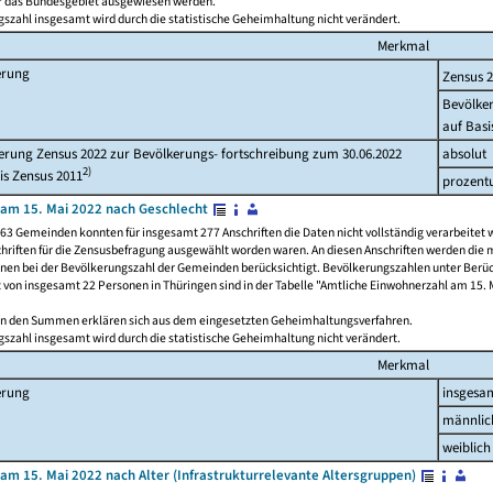
ür das Bundesgebiet ausgewiesen werden.
szahl insgesamt wird durch die statistische Geheimhaltung nicht verändert.
Merkmal
erung
Zensus 
Bevölke
auf Basi
rung Zensus 2022 zur Bevölkerungs- fortschreibung zum 30.06.2022
absolut
2)
is Zensus 2011
prozent
am 15. Mai 2022 nach Geschlecht
63 Gemeinden konnten für insgesamt 277 Anschriften die Daten nicht vollständig verarbeitet 
hriften für die Zensusbefragung ausgewählt worden waren. An diesen Anschriften werden die 
onen bei der Bevölkerungszahl der Gemeinden berücksichtigt. Bevölkerungszahlen unter Berü
z von insgesamt 22 Personen in Thüringen sind in der Tabelle "Amtliche Einwohnerzahl am 15. 
n den Summen erklären sich aus dem eingesetzten Geheimhaltungsverfahren.
szahl insgesamt wird durch die statistische Geheimhaltung nicht verändert.
Merkmal
erung
insgesa
männlic
weiblich
am 15. Mai 2022 nach Alter (Infrastrukturrelevante Altersgruppen)