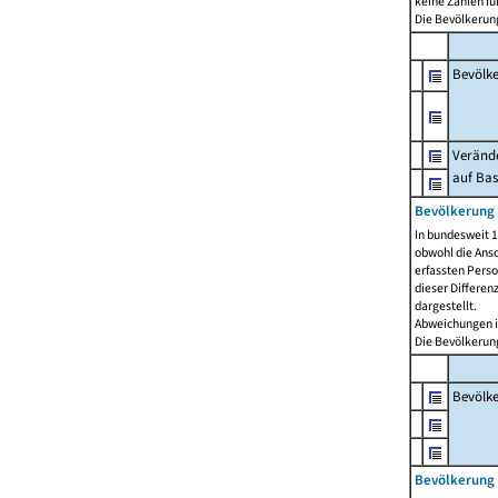
keine Zahlen f
Die Bevölkerung
Bevölk
Verände
auf Bas
Bevölkerung 
In bundesweit 1
obwohl die Ansc
erfassten Pers
dieser Differen
dargestellt.
Abweichungen i
Die Bevölkerung
Bevölk
Bevölkerung 