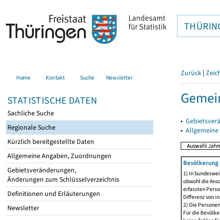
THÜRIN
Zurück
|
Zeic
Home
Kontakt
Suche
Newsletter
Gemein
STATISTISCHE DATEN
Sachliche Suche
▸
Gebietsver
Regionale Suche
▸
Allgemeine
Kürzlich bereitgestellte Daten
Allgemeine Angaben, Zuordnungen
Bevölkerung 
Gebietsveränderungen,
1) In bundeswei
Änderungen zum Schlüsselverzeichnis
obwohl die Ansc
erfassten Perso
Definitionen und Erläuterungen
Differenz von i
2) Die Persone
Newsletter
Für die Bevölke