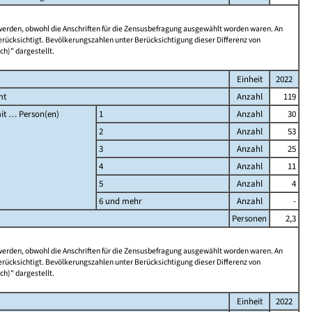
 werden, obwohl die Anschriften für die Zensusbefragung ausgewählt worden waren. An
rücksichtigt. Bevölkerungszahlen unter Berücksichtigung dieser Differenz von
ch)" dargestellt.
Einheit
2022
mt
Anzahl
119
it … Person(en)
1
Anzahl
30
2
Anzahl
53
3
Anzahl
25
4
Anzahl
11
5
Anzahl
4
6 und mehr
Anzahl
-
Personen
2,3
 werden, obwohl die Anschriften für die Zensusbefragung ausgewählt worden waren. An
rücksichtigt. Bevölkerungszahlen unter Berücksichtigung dieser Differenz von
ch)" dargestellt.
Einheit
2022