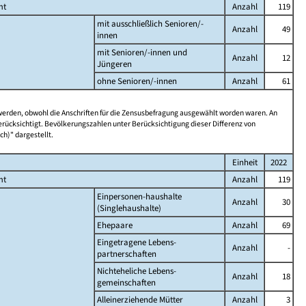
mt
Anzahl
119
mit ausschließlich Senioren/-
Anzahl
49
innen
mit Senioren/-innen und
Anzahl
12
Jüngeren
ohne Senioren/-innen
Anzahl
61
 werden, obwohl die Anschriften für die Zensusbefragung ausgewählt worden waren. An
rücksichtigt. Bevölkerungszahlen unter Berücksichtigung dieser Differenz von
ch)" dargestellt.
Einheit
2022
mt
Anzahl
119
Einpersonen-haushalte
Anzahl
30
(Singlehaushalte)
Ehepaare
Anzahl
69
Eingetragene Lebens-
Anzahl
-
partnerschaften
Nichteheliche Lebens-
Anzahl
18
gemeinschaften
Alleinerziehende Mütter
Anzahl
3