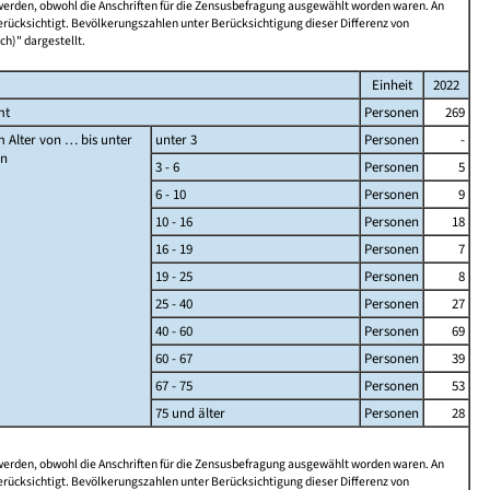
 werden, obwohl die Anschriften für die Zensusbefragung ausgewählt worden waren. An
rücksichtigt. Bevölkerungszahlen unter Berücksichtigung dieser Differenz von
ch)" dargestellt.
Einheit
2022
mt
Personen
269
 Alter von … bis unter
unter 3
Personen
-
en
3 - 6
Personen
5
6 - 10
Personen
9
10 - 16
Personen
18
16 - 19
Personen
7
19 - 25
Personen
8
25 - 40
Personen
27
40 - 60
Personen
69
60 - 67
Personen
39
67 - 75
Personen
53
75 und älter
Personen
28
 werden, obwohl die Anschriften für die Zensusbefragung ausgewählt worden waren. An
rücksichtigt. Bevölkerungszahlen unter Berücksichtigung dieser Differenz von