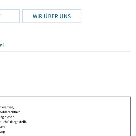
E
WIR ÜBER UNS
en?
et werden,
melderechtlich
ung dieser
lich)" dargestellt.
ten.
bung