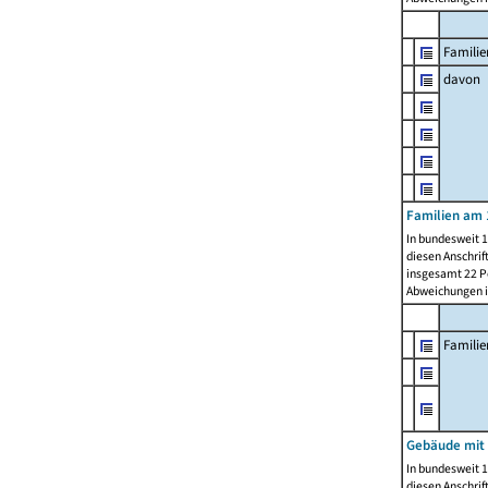
Familie
davon
Familien am 
In bundesweit 1
diesen Anschrif
insgesamt 22 Pe
Abweichungen i
Famili
Gebäude mit
In bundesweit 1
diesen Anschrif