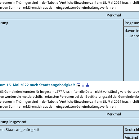
rsonen in Thüringen sind in der Tabelle "Amtliche Einwohnerzahl am 15. Mai 2024 (nachrichtli
n den Summen erklären sich aus dem eingesetzten Geheimhaltungsverfahren.
Merkmal
erung
insgesa
davon im
… Jahr
am 15. Mai 2022 nach Staatsangehörigkeit
63 Gemeinden konnten für insgesamt 277 Anschriften die Daten nicht vollständig verarbeitet
ten werden die melderechtlich erfassten Personen bei der Bevölkerungszahl der Gemeinden be
rsonen in Thüringen sind in der Tabelle "Amtliche Einwohnerzahl am 15. Mai 2024 (nachrichtli
n den Summen erklären sich aus dem eingesetzten Geheimhaltungsverfahren.
Merkmal
erung insgesamt
it Staatsangehörigkeit
Deutsch
Ausland