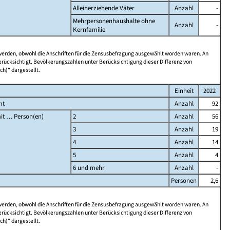
Alleinerziehende Väter
Anzahl
-
Mehrpersonenhaushalte ohne
Anzahl
-
Kernfamilie
 werden, obwohl die Anschriften für die Zensusbefragung ausgewählt worden waren. An
rücksichtigt. Bevölkerungszahlen unter Berücksichtigung dieser Differenz von
ch)" dargestellt.
Einheit
2022
mt
Anzahl
92
it … Person(en)
2
Anzahl
56
3
Anzahl
19
4
Anzahl
14
5
Anzahl
4
6 und mehr
Anzahl
-
Personen
2,6
 werden, obwohl die Anschriften für die Zensusbefragung ausgewählt worden waren. An
rücksichtigt. Bevölkerungszahlen unter Berücksichtigung dieser Differenz von
ch)" dargestellt.