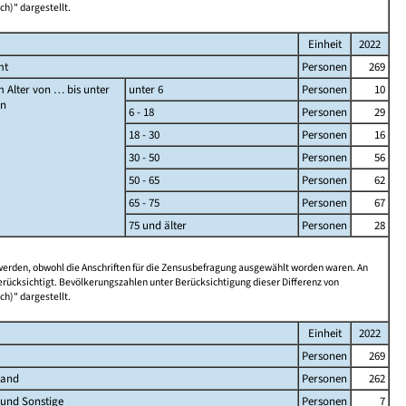
ch)" dargestellt.
Einheit
2022
mt
Personen
269
 Alter von … bis unter
unter 6
Personen
10
en
6 - 18
Personen
29
18 - 30
Personen
16
30 - 50
Personen
56
50 - 65
Personen
62
65 - 75
Personen
67
75 und älter
Personen
28
 werden, obwohl die Anschriften für die Zensusbefragung ausgewählt worden waren. An
rücksichtigt. Bevölkerungszahlen unter Berücksichtigung dieser Differenz von
ch)" dargestellt.
Einheit
2022
Personen
269
land
Personen
262
 und Sonstige
Personen
7