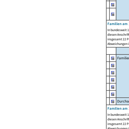
Familien am 
In bundesweit 1
diesen Anschrif
insgesamt 22 Pe
Abweichungen i
Familie
Durchsc
Familien am 
In bundesweit 1
diesen Anschrif
insgesamt 22 Pe
Abweichungen i