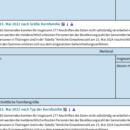
15. Mai 2022 nach Größe Kernfamilie
63 Gemeinden konnten für insgesamt 277 Anschriften die Daten nicht vollständig verarbeitet
ten werden die melderechtlich erfassten Personen bei der Bevölkerungszahl der Gemeinden be
rsonen in Thüringen sind in der Tabelle "Amtliche Einwohnerzahl am 15. Mai 2024 (nachrichtli
n den Summen erklären sich aus dem eingesetzten Geheimhaltungsverfahren.
Merkmal
n
insgesa
davon m
hnittliche Familiengröße
15. Mai 2022 nach Typ der Kernfamilie
63 Gemeinden konnten für insgesamt 277 Anschriften die Daten nicht vollständig verarbeitet
ten werden die melderechtlich erfassten Personen bei der Bevölkerungszahl der Gemeinden be
rsonen in Thüringen sind in der Tabelle "Amtliche Einwohnerzahl am 15. Mai 2024 (nachrichtli
n den Summen erklären sich aus dem eingesetzten Geheimhaltungsverfahren.