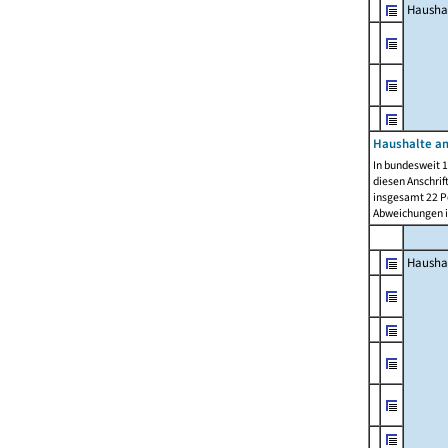
Hausha
Haushalte am
In bundesweit 1
diesen Anschrif
insgesamt 22 Pe
Abweichungen i
Hausha