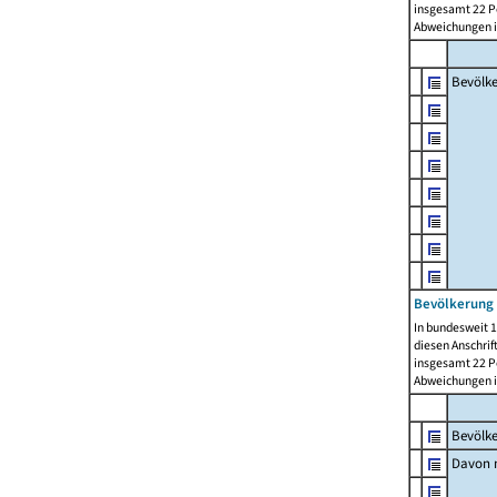
insgesamt 22 Pe
Abweichungen i
Bevölk
Bevölkerung 
In bundesweit 1
diesen Anschrif
insgesamt 22 Pe
Abweichungen i
Bevölk
Davon m