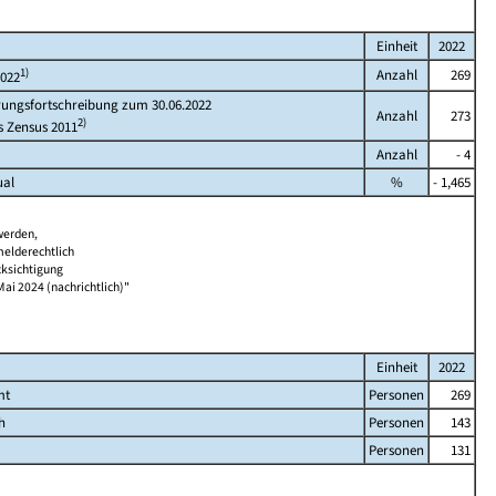
Einheit
2022
1)
Anzahl
269
2022
rungsfortschreibung zum 30.06.2022
Anzahl
273
2)
s Zensus 2011
Anzahl
- 4
ual
%
- 1,465
werden,
melderechtlich
cksichtigung
Mai 2024 (nachrichtlich)"
Einheit
2022
mt
Personen
269
h
Personen
143
Personen
131