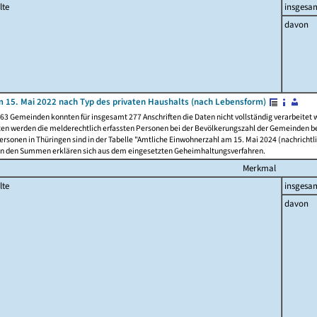
lte
insgesa
davon
 15. Mai 2022 nach Typ des privaten Haushalts (nach Lebensform)
63 Gemeinden konnten für insgesamt 277 Anschriften die Daten nicht vollständig verarbeitet
ten werden die melderechtlich erfassten Personen bei der Bevölkerungszahl der Gemeinden be
rsonen in Thüringen sind in der Tabelle "Amtliche Einwohnerzahl am 15. Mai 2024 (nachrichtli
n den Summen erklären sich aus dem eingesetzten Geheimhaltungsverfahren.
Merkmal
lte
insgesa
davon