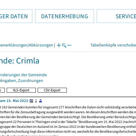
GER DATEN
DATENERHEBUNG
SERVIC
henerklärungen/Abkürzungen
|
Tabellenköpfe verschob
de: Crimla
änderungen der Gemeinde
 Angaben, Zuordnungen
am 15. Mai 2022
t 163 Gemeinden konnten für insgesamt 277 Anschriften die Daten nicht vollständig verarbeit
hriften für die Zensusbefragung ausgewählt worden waren. An diesen Anschriften werden die 
nen bei der Bevölkerung der Gemeinden berücksichtigt. Die Bevölkerung unter Berücksichtig
nsgesamt 22 Personen in Thüringen sind in der Tabelle "Bevölkerung am 15. Mai 2022 (nachricht
ngruppe der Deutschen im Ausland ist im Zensus 2022 in der bundesweiten Bevölkerung enthal
rungsfortschreibung liegt diese Information nicht vor, weshalb für die Bevölkerungsfortschrei