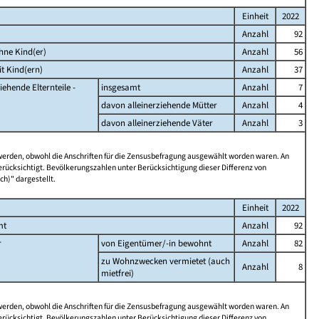
Einheit
2022
Anzahl
92
hne Kind(er)
Anzahl
56
t Kind(ern)
Anzahl
37
iehende Elternteile -
insgesamt
Anzahl
7
davon alleinerziehende Mütter
Anzahl
4
davon alleinerziehende Väter
Anzahl
3
 werden, obwohl die Anschriften für die Zensusbefragung ausgewählt worden waren. An
rücksichtigt. Bevölkerungszahlen unter Berücksichtigung dieser Differenz von
ch)" dargestellt.
Einheit
2022
mt
Anzahl
92
r
von Eigentümer/-in bewohnt
Anzahl
82
zu Wohnzwecken vermietet (auch
Anzahl
8
mietfrei)
 werden, obwohl die Anschriften für die Zensusbefragung ausgewählt worden waren. An
rücksichtigt. Bevölkerungszahlen unter Berücksichtigung dieser Differenz von