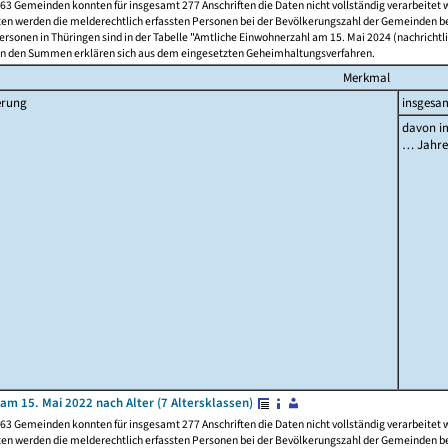
63 Gemeinden konnten für insgesamt 277 Anschriften die Daten nicht vollständig verarbeitet
ten werden die melderechtlich erfassten Personen bei der Bevölkerungszahl der Gemeinden be
rsonen in Thüringen sind in der Tabelle "Amtliche Einwohnerzahl am 15. Mai 2024 (nachrichtli
n den Summen erklären sich aus dem eingesetzten Geheimhaltungsverfahren.
Merkmal
erung
insgesa
davon im
… Jahr
am 15. Mai 2022 nach Alter (7 Altersklassen)
63 Gemeinden konnten für insgesamt 277 Anschriften die Daten nicht vollständig verarbeitet
ten werden die melderechtlich erfassten Personen bei der Bevölkerungszahl der Gemeinden be