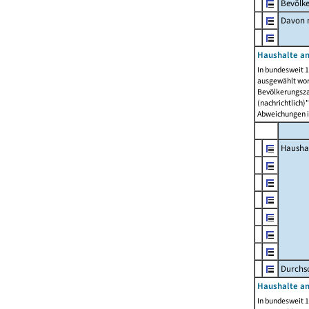
Bevölk
Davon m
Haushalte am
In bundesweit 1
ausgewählt wor
Bevölkerungszah
(nachrichtlich)"
Abweichungen i
Hausha
Durchsc
Haushalte am
In bundesweit 1