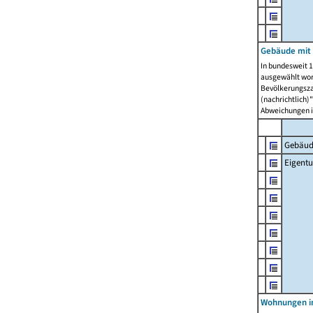
Gebäude mit
In bundesweit 1
ausgewählt wor
Bevölkerungszah
(nachrichtlich)"
Abweichungen i
Gebäud
Eigent
Wohnungen in