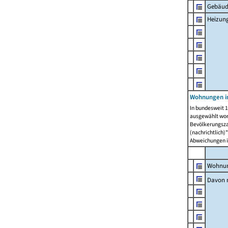
Gebäud
Heizun
Wohnungen i
In bundesweit 1
ausgewählt wor
Bevölkerungszah
(nachrichtlich)"
Abweichungen i
Wohnun
Davon 