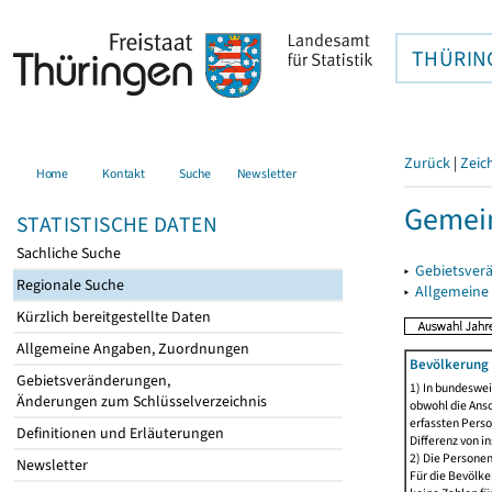
THÜRIN
Zurück
|
Zeic
Home
Kontakt
Suche
Newsletter
Gemein
STATISTISCHE DATEN
Sachliche Suche
▸
Gebietsver
Regionale Suche
▸
Allgemeine
Kürzlich bereitgestellte Daten
Allgemeine Angaben, Zuordnungen
Bevölkerung 
Gebietsveränderungen,
1) In bundeswei
Änderungen zum Schlüsselverzeichnis
obwohl die Ansc
erfassten Perso
Definitionen und Erläuterungen
Differenz von i
2) Die Persone
Newsletter
Für die Bevölke