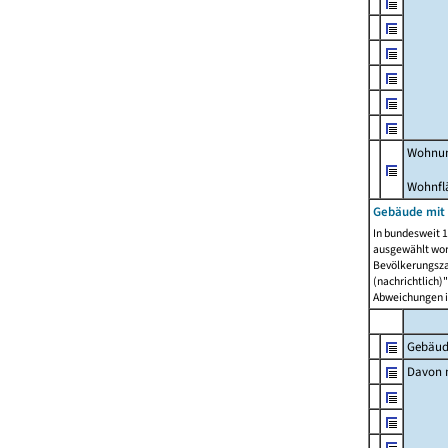
Wohnun
Wohnfl
Gebäude mit
In bundesweit 1
ausgewählt wor
Bevölkerungszah
(nachrichtlich)"
Abweichungen i
Gebäud
Davon m