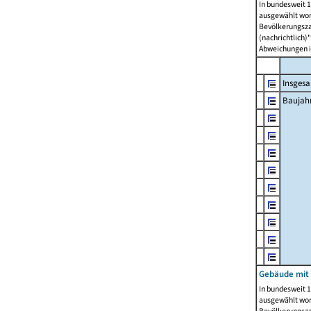
In bundesweit 1
ausgewählt wor
Bevölkerungszah
(nachrichtlich)"
Abweichungen i
Insges
Baujahr
Gebäude mit
In bundesweit 1
ausgewählt wor