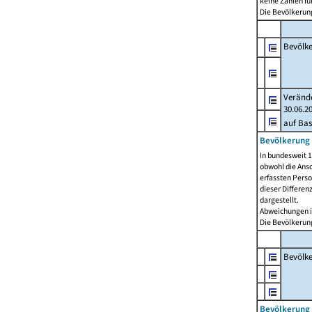
keine Zahlen f
Die Bevölkerung
Bevölk
Verände
30.06.2
auf Bas
Bevölkerung 
In bundesweit 1
obwohl die Ansc
erfassten Pers
dieser Differen
dargestellt.
Abweichungen i
Die Bevölkerung
Bevölk
Bevölkerung 