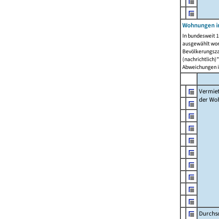
Wohnungen in
In bundesweit 1
ausgewählt wor
Bevölkerungszah
(nachrichtlich)"
Abweichungen i
Vermie
der Wo
Durchs