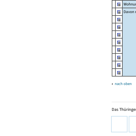
Wohnun
Davon m
▴
nach oben
Das Thüringer