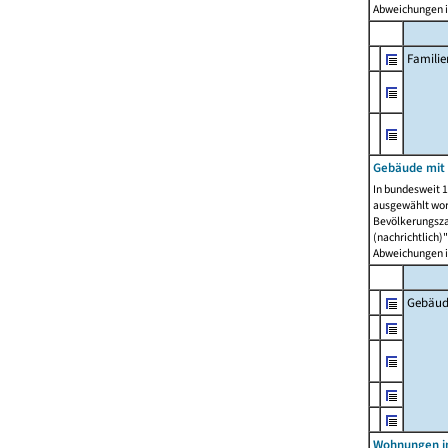
Abweichungen i
Famili
Gebäude mit
In bundesweit 1
ausgewählt wor
Bevölkerungszah
(nachrichtlich)"
Abweichungen i
Gebäud
Wohnungen i