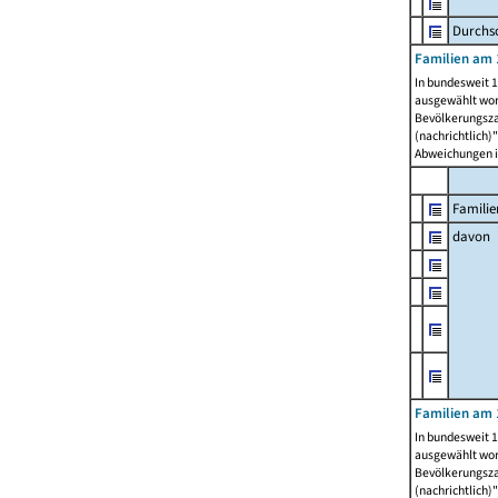
Durchsc
Familien am 
In bundesweit 1
ausgewählt wor
Bevölkerungszah
(nachrichtlich)"
Abweichungen i
Familie
davon
Familien am 
In bundesweit 1
ausgewählt wor
Bevölkerungszah
(nachrichtlich)"