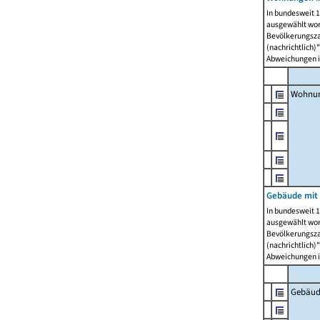
In bundesweit 1
ausgewählt wor
Bevölkerungszah
(nachrichtlich)"
Abweichungen i
Wohnun
Gebäude mit 
In bundesweit 1
ausgewählt wor
Bevölkerungszah
(nachrichtlich)"
Abweichungen i
Gebäud