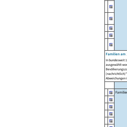
Familien am 
In bundesweit 1
ausgewählt wor
Bevölkerungszah
(nachrichtlich)"
Abweichungen i
Familie