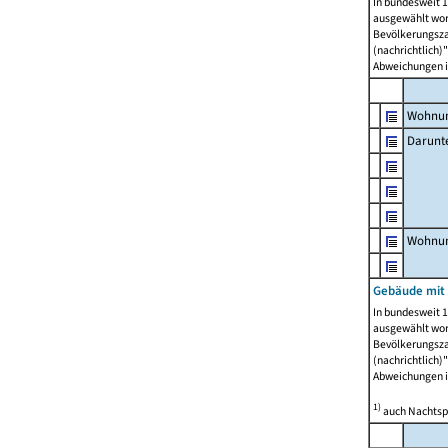
In bundesweit 1
ausgewählt wor
Bevölkerungszah
(nachrichtlich)"
Abweichungen i
Wohnun
Darunt
Wohnun
Gebäude mit
In bundesweit 1
ausgewählt wor
Bevölkerungszah
(nachrichtlich)"
Abweichungen i
1)
auch Nachtsp