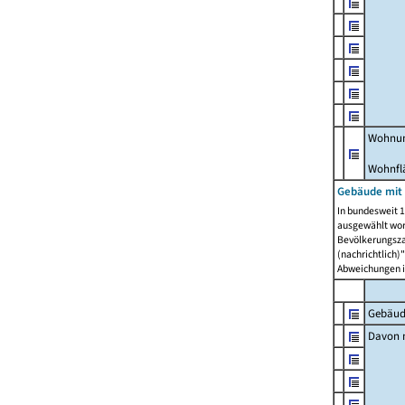
Wohnun
Wohnfl
Gebäude mit
In bundesweit 1
ausgewählt wor
Bevölkerungszah
(nachrichtlich)"
Abweichungen i
Gebäud
Davon m