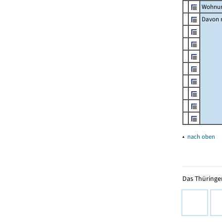
Wohnun
Davon m
▴
nach oben
Das Thüringer