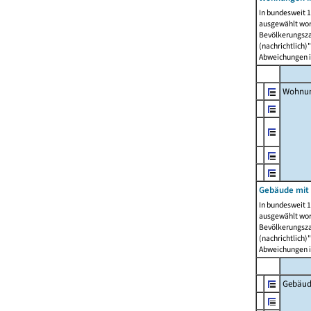
In bundesweit 1
ausgewählt wor
Bevölkerungszah
(nachrichtlich)"
Abweichungen i
Wohnun
Gebäude mit 
In bundesweit 1
ausgewählt wor
Bevölkerungszah
(nachrichtlich)"
Abweichungen i
Gebäud