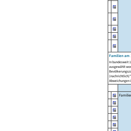
Familien am 
In bundesweit 1
ausgewählt wor
Bevölkerungszah
(nachrichtlich)"
Abweichungen i
Familie