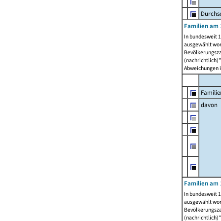
Durchsc
Familien am 
In bundesweit 1
ausgewählt wor
Bevölkerungszah
(nachrichtlich)"
Abweichungen i
Familie
davon
Familien am 
In bundesweit 1
ausgewählt wor
Bevölkerungszah
(nachrichtlich)"