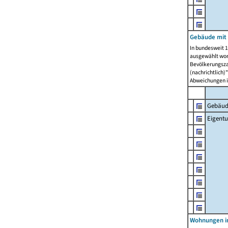
Gebäude mit
In bundesweit 1
ausgewählt wor
Bevölkerungszah
(nachrichtlich)"
Abweichungen i
Gebäud
Eigent
Wohnungen in