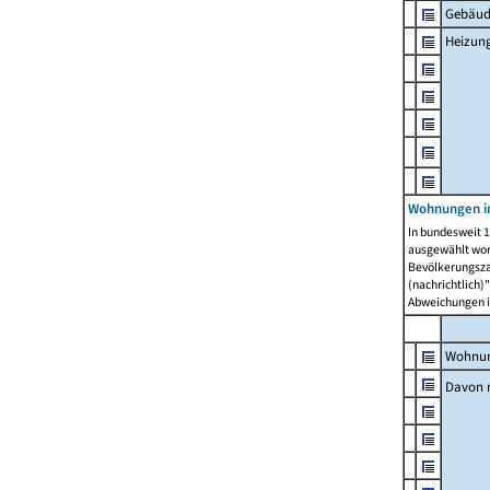
Gebäud
Heizun
Wohnungen i
In bundesweit 1
ausgewählt wor
Bevölkerungszah
(nachrichtlich)"
Abweichungen i
Wohnun
Davon 