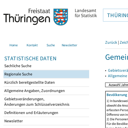
THÜRIN
Zurück
|
Zeic
Home
Kontakt
Suche
Newsletter
Gemei
STATISTISCHE DATEN
Sachliche Suche
▸
Gebietsver
Regionale Suche
▸
Allgemeine
Kürzlich bereitgestellte Daten
Allgemeine Angaben, Zuordnungen
Bevölkerung 
Gebietsveränderungen,
1) In bundeswei
Änderungen zum Schlüsselverzeichnis
obwohl die Ansc
erfassten Perso
Definitionen und Erläuterungen
Differenz von i
2) Die Persone
Newsletter
Für die Bevölke