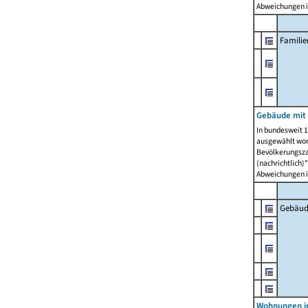
Abweichungen i
Famili
Gebäude mit
In bundesweit 1
ausgewählt wor
Bevölkerungszah
(nachrichtlich)"
Abweichungen i
Gebäud
Wohnungen i