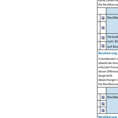
keine Zahlen f
Die Bevölkerung
Bevölk
Verände
zum 30.
auf Bas
Bevölkerung 
In bundesweit 1
obwohl die Ansc
erfassten Pers
dieser Differen
dargestellt.
Abweichungen i
Die Bevölkerung
Bevölk
Bevölkerung 