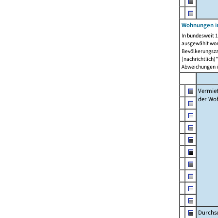
Wohnungen in
In bundesweit 1
ausgewählt wor
Bevölkerungszah
(nachrichtlich)"
Abweichungen i
Vermie
der Wo
Durchs