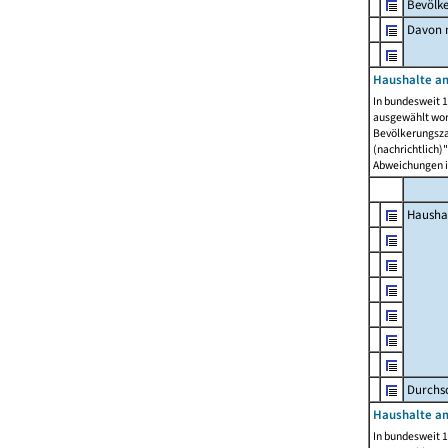
Bevölk
Davon m
Haushalte am
In bundesweit 1
ausgewählt wor
Bevölkerungszah
(nachrichtlich)"
Abweichungen i
Hausha
Durchsc
Haushalte am
In bundesweit 1