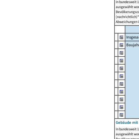
In bundesweit 1
ausgewählt wor
Bevölkerungszah
(nachrichtlich)"
Abweichungen i
Insges
Baujahr
Gebäude mit
In bundesweit 1
ausgewählt wor