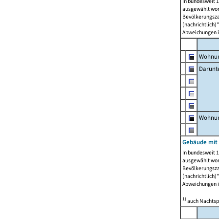
In bundesweit 1
ausgewählt wor
Bevölkerungszah
(nachrichtlich)"
Abweichungen i
Wohnun
Darunt
Wohnun
Gebäude mit
In bundesweit 1
ausgewählt wor
Bevölkerungszah
(nachrichtlich)"
Abweichungen i
1)
auch Nachtsp