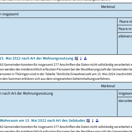
Merkmal
n insgesamt
Paare o
Paare mi
alleinerz
15. Mai 2022 nach Art der Wohnungsnutzung
63 Gemeinden konnten für insgesamt 277 Anschriften die Daten nicht vollständig verarbeitet
ten werden die melderechtlich erfassten Personen bei der Bevölkerungszahl der Gemeinden be
rsonen in Thüringen sind in der Tabelle "Amtliche Einwohnerzahl am 15. Mai 2024 (nachrichtli
n den Summen erklären sich aus dem eingesetzten Geheimhaltungsverfahren.
Merkmal
en nach Art der Wohnungsnutzung
insgesa
darunte
 Wohnraum am 15. Mai 2022 nach Art des Gebäudes
63 Gemeinden konnten für insgesamt 277 Anschriften die Daten nicht vollständig verarbeitet
ten werden die melderechtlich erfassten Personen bei der Bevölkerungszahl der Gemeinden be