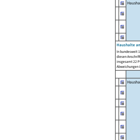
Hausha
Haushalte am
In bundesweit 1
diesen Anschrif
insgesamt 22 Pe
Abweichungen i
Hausha