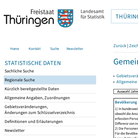
THÜRIN
Zurück
|
Zeic
Home
Kontakt
Suche
Newsletter
Gemei
STATISTISCHE DATEN
Sachliche Suche
▸
Gebietsver
Regionale Suche
▸
Allgemeine
Kürzlich bereitgestellte Daten
Allgemeine Angaben, Zuordnungen
Bevölkerung 
Gebietsveränderungen,
1) In bundeswei
Änderungen zum Schlüsselverzeichnis
obwohl die Ansc
erfassten Perso
Definitionen und Erläuterungen
Differenz von i
2) Die Persone
Newsletter
Für die Bevölke