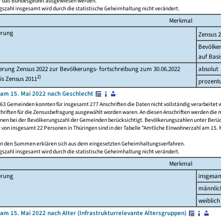
ür das Bundesgebiet ausgewiesen werden.
szahl insgesamt wird durch die statistische Geheimhaltung nicht verändert.
Merkmal
erung
Zensus 
Bevölke
auf Basi
rung Zensus 2022 zur Bevölkerungs- fortschreibung zum 30.06.2022
absolut
2)
is Zensus 2011
prozent
am 15. Mai 2022 nach Geschlecht
63 Gemeinden konnten für insgesamt 277 Anschriften die Daten nicht vollständig verarbeitet 
hriften für die Zensusbefragung ausgewählt worden waren. An diesen Anschriften werden die 
onen bei der Bevölkerungszahl der Gemeinden berücksichtigt. Bevölkerungszahlen unter Berü
z von insgesamt 22 Personen in Thüringen sind in der Tabelle "Amtliche Einwohnerzahl am 15. 
n den Summen erklären sich aus dem eingesetzten Geheimhaltungsverfahren.
szahl insgesamt wird durch die statistische Geheimhaltung nicht verändert.
Merkmal
erung
insgesa
männlic
weiblich
am 15. Mai 2022 nach Alter (Infrastrukturrelevante Altersgruppen)