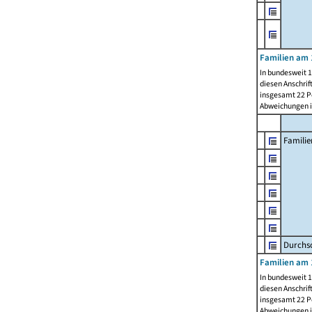
Familien am 
In bundesweit 1
diesen Anschrif
insgesamt 22 Pe
Abweichungen i
Familie
Durchsc
Familien am 
In bundesweit 1
diesen Anschrif
insgesamt 22 Pe
Abweichungen i