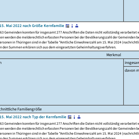
15. Mai 2022 nach Größe Kernfamilie
63 Gemeinden konnten für insgesamt 277 Anschriften die Daten nicht vollständig verarbeitet
ten werden die melderechtlich erfassten Personen bei der Bevölkerungszahl der Gemeinden be
rsonen in Thüringen sind in der Tabelle "Amtliche Einwohnerzahl am 15. Mai 2024 (nachrichtli
n den Summen erklären sich aus dem eingesetzten Geheimhaltungsverfahren.
Merkmal
n
insgesa
davon m
hnittliche Familiengröße
15. Mai 2022 nach Typ der Kernfamilie
63 Gemeinden konnten für insgesamt 277 Anschriften die Daten nicht vollständig verarbeitet
ten werden die melderechtlich erfassten Personen bei der Bevölkerungszahl der Gemeinden be
rsonen in Thüringen sind in der Tabelle "Amtliche Einwohnerzahl am 15. Mai 2024 (nachrichtli
n den Summen erklären sich aus dem eingesetzten Geheimhaltungsverfahren.