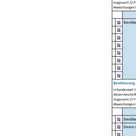
insgesamt 22 Pe
Abweichungen i
Bevölk
Bevölkerung 
In bundesweit 1
diesen Anschrif
insgesamt 22 Pe
Abweichungen i
Bevölk
Davon m