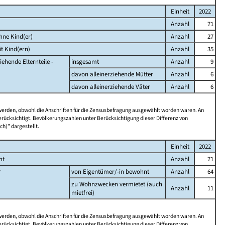
Einheit
2022
Anzahl
71
hne Kind(er)
Anzahl
27
t Kind(ern)
Anzahl
35
iehende Elternteile -
insgesamt
Anzahl
9
davon alleinerziehende Mütter
Anzahl
6
davon alleinerziehende Väter
Anzahl
6
 werden, obwohl die Anschriften für die Zensusbefragung ausgewählt worden waren. An
rücksichtigt. Bevölkerungszahlen unter Berücksichtigung dieser Differenz von
ch)" dargestellt.
Einheit
2022
mt
Anzahl
71
r
von Eigentümer/-in bewohnt
Anzahl
64
zu Wohnzwecken vermietet (auch
Anzahl
11
mietfrei)
 werden, obwohl die Anschriften für die Zensusbefragung ausgewählt worden waren. An
rücksichtigt. Bevölkerungszahlen unter Berücksichtigung dieser Differenz von