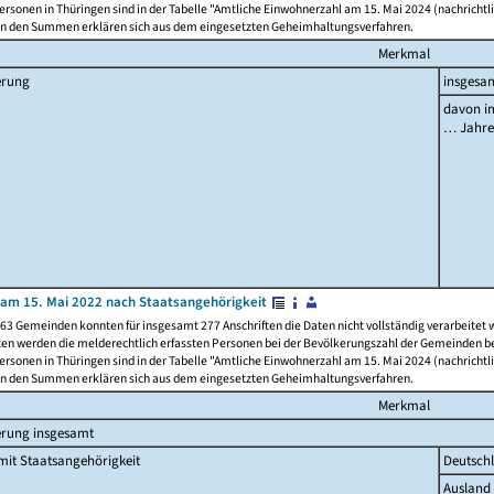
rsonen in Thüringen sind in der Tabelle "Amtliche Einwohnerzahl am 15. Mai 2024 (nachrichtli
n den Summen erklären sich aus dem eingesetzten Geheimhaltungsverfahren.
Merkmal
erung
insgesa
davon im
… Jahr
am 15. Mai 2022 nach Staatsangehörigkeit
63 Gemeinden konnten für insgesamt 277 Anschriften die Daten nicht vollständig verarbeitet
ten werden die melderechtlich erfassten Personen bei der Bevölkerungszahl der Gemeinden be
rsonen in Thüringen sind in der Tabelle "Amtliche Einwohnerzahl am 15. Mai 2024 (nachrichtli
n den Summen erklären sich aus dem eingesetzten Geheimhaltungsverfahren.
Merkmal
erung insgesamt
it Staatsangehörigkeit
Deutsch
Ausland