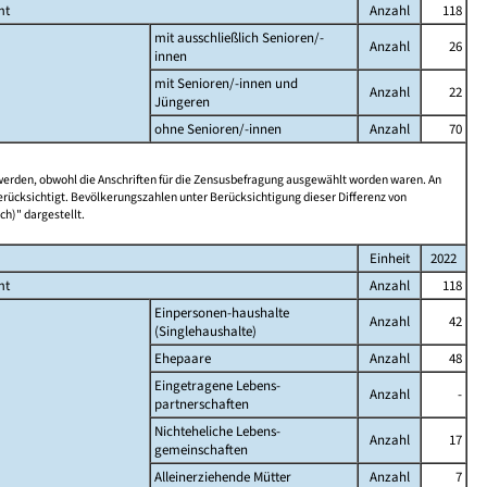
mt
Anzahl
118
mit ausschließlich Senioren/-
Anzahl
26
innen
mit Senioren/-innen und
Anzahl
22
Jüngeren
ohne Senioren/-innen
Anzahl
70
 werden, obwohl die Anschriften für die Zensusbefragung ausgewählt worden waren. An
rücksichtigt. Bevölkerungszahlen unter Berücksichtigung dieser Differenz von
ch)" dargestellt.
Einheit
2022
mt
Anzahl
118
Einpersonen-haushalte
Anzahl
42
(Singlehaushalte)
Ehepaare
Anzahl
48
Eingetragene Lebens-
Anzahl
-
partnerschaften
Nichteheliche Lebens-
Anzahl
17
gemeinschaften
Alleinerziehende Mütter
Anzahl
7