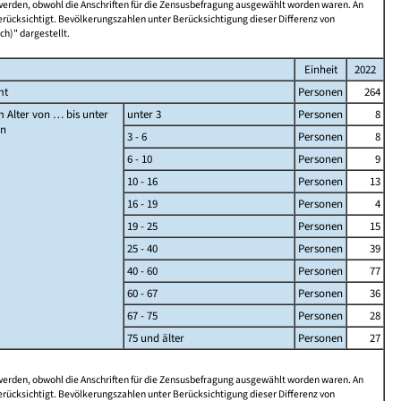
 werden, obwohl die Anschriften für die Zensusbefragung ausgewählt worden waren. An
rücksichtigt. Bevölkerungszahlen unter Berücksichtigung dieser Differenz von
ch)" dargestellt.
Einheit
2022
mt
Personen
264
 Alter von … bis unter
unter 3
Personen
8
en
3 - 6
Personen
8
6 - 10
Personen
9
10 - 16
Personen
13
16 - 19
Personen
4
19 - 25
Personen
15
25 - 40
Personen
39
40 - 60
Personen
77
60 - 67
Personen
36
67 - 75
Personen
28
75 und älter
Personen
27
 werden, obwohl die Anschriften für die Zensusbefragung ausgewählt worden waren. An
rücksichtigt. Bevölkerungszahlen unter Berücksichtigung dieser Differenz von