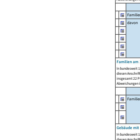
Familie
davon
Familien am 
In bundesweit 1
diesen Anschrif
insgesamt 22 Pe
Abweichungen i
Famili
Gebäude mit
In bundesweit 1
diesen Anschrif