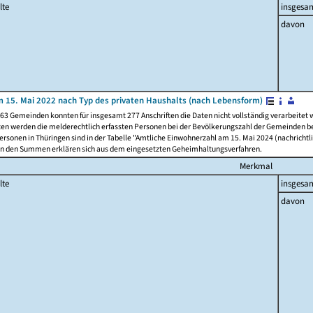
lte
insgesa
davon
 15. Mai 2022 nach Typ des privaten Haushalts (nach Lebensform)
63 Gemeinden konnten für insgesamt 277 Anschriften die Daten nicht vollständig verarbeitet
ten werden die melderechtlich erfassten Personen bei der Bevölkerungszahl der Gemeinden be
rsonen in Thüringen sind in der Tabelle "Amtliche Einwohnerzahl am 15. Mai 2024 (nachrichtli
n den Summen erklären sich aus dem eingesetzten Geheimhaltungsverfahren.
Merkmal
lte
insgesa
davon