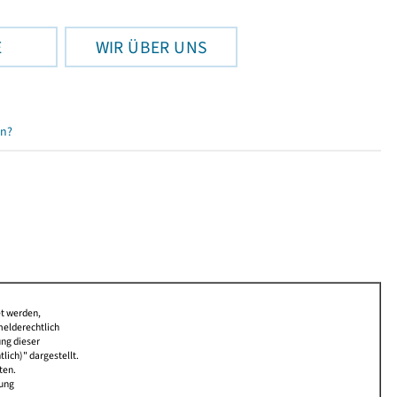
E
WIR ÜBER UNS
en?
et werden,
melderechtlich
ung dieser
lich)" dargestellt.
ten.
bung