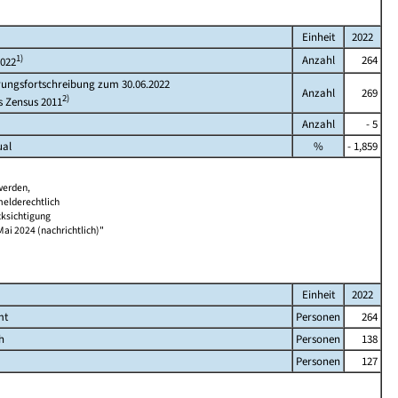
Einheit
2022
1)
Anzahl
264
2022
rungsfortschreibung zum 30.06.2022
Anzahl
269
2)
s Zensus 2011
Anzahl
- 5
ual
%
- 1,859
werden,
melderechtlich
cksichtigung
Mai 2024 (nachrichtlich)"
Einheit
2022
mt
Personen
264
h
Personen
138
Personen
127