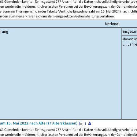
63 Gemeinden konnten für insgesamt 277 Anschriften die Daten nicht vollständig verarbeitet
ten werden die melderechtlich erfassten Personen bei der Bevölkerungszahl der Gemeinden be
rsonen in Thüringen sind in der Tabelle "Amtliche Einwohnerzahl am 15. Mai 2024 (nachrichtli
n den Summen erklären sich aus dem eingesetzten Geheimhaltungsverfahren.
Merkmal
erung
insgesa
davon im
… Jahr
am 15. Mai 2022 nach Alter (7 Altersklassen)
63 Gemeinden konnten für insgesamt 277 Anschriften die Daten nicht vollständig verarbeitet
ten werden die melderechtlich erfassten Personen bei der Bevölkerungszahl der Gemeinden be