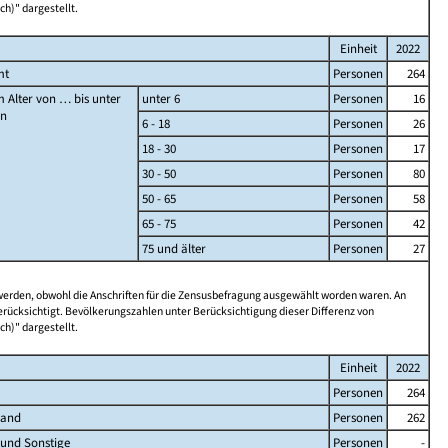
ch)" dargestellt.
Einheit
2022
mt
Personen
264
 Alter von … bis unter
unter 6
Personen
16
en
6 - 18
Personen
26
18 - 30
Personen
17
30 - 50
Personen
80
50 - 65
Personen
58
65 - 75
Personen
42
75 und älter
Personen
27
 werden, obwohl die Anschriften für die Zensusbefragung ausgewählt worden waren. An
rücksichtigt. Bevölkerungszahlen unter Berücksichtigung dieser Differenz von
ch)" dargestellt.
Einheit
2022
Personen
264
land
Personen
262
 und Sonstige
Personen
-