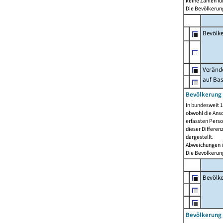
keine Zahlen f
Die Bevölkerung
Bevölk
Verände
auf Bas
Bevölkerung 
In bundesweit 1
obwohl die Ansc
erfassten Pers
dieser Differen
dargestellt.
Abweichungen i
Die Bevölkerung
Bevölk
Bevölkerung 