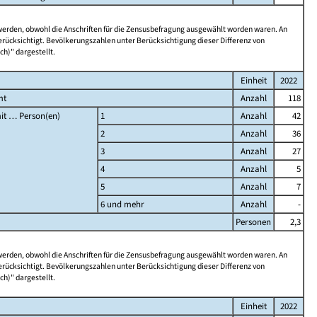
 werden, obwohl die Anschriften für die Zensusbefragung ausgewählt worden waren. An
rücksichtigt. Bevölkerungszahlen unter Berücksichtigung dieser Differenz von
ch)" dargestellt.
Einheit
2022
mt
Anzahl
118
it … Person(en)
1
Anzahl
42
2
Anzahl
36
3
Anzahl
27
4
Anzahl
5
5
Anzahl
7
6 und mehr
Anzahl
-
Personen
2,3
 werden, obwohl die Anschriften für die Zensusbefragung ausgewählt worden waren. An
rücksichtigt. Bevölkerungszahlen unter Berücksichtigung dieser Differenz von
ch)" dargestellt.
Einheit
2022