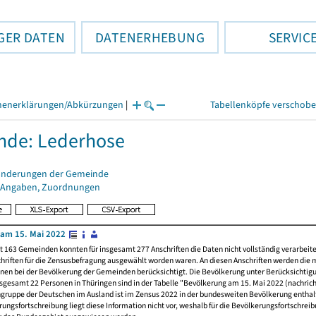
GER DATEN
DATENERHEBUNG
SERVIC
henerklärungen/Abkürzungen
|
Tabellenköpfe verschob
nde: Lederhose
änderungen der Gemeinde
 Angaben, Zuordnungen
am 15. Mai 2022
t 163 Gemeinden konnten für insgesamt 277 Anschriften die Daten nicht vollständig verarbeit
hriften für die Zensusbefragung ausgewählt worden waren. An diesen Anschriften werden die 
nen bei der Bevölkerung der Gemeinden berücksichtigt. Die Bevölkerung unter Berücksichtig
nsgesamt 22 Personen in Thüringen sind in der Tabelle "Bevölkerung am 15. Mai 2022 (nachricht
ngruppe der Deutschen im Ausland ist im Zensus 2022 in der bundesweiten Bevölkerung enthal
rungsfortschreibung liegt diese Information nicht vor, weshalb für die Bevölkerungsfortschrei