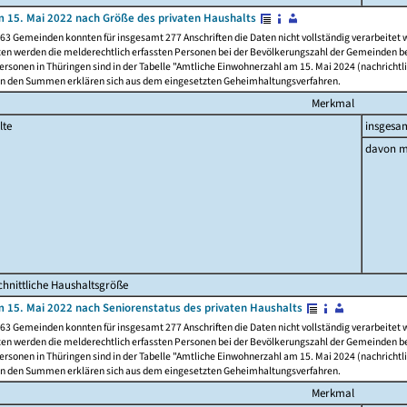
 15. Mai 2022 nach Größe des privaten Haushalts
63 Gemeinden konnten für insgesamt 277 Anschriften die Daten nicht vollständig verarbeitet
ten werden die melderechtlich erfassten Personen bei der Bevölkerungszahl der Gemeinden be
rsonen in Thüringen sind in der Tabelle "Amtliche Einwohnerzahl am 15. Mai 2024 (nachrichtli
n den Summen erklären sich aus dem eingesetzten Geheimhaltungsverfahren.
Merkmal
lte
insgesa
davon m
hnittliche Haushaltsgröße
 15. Mai 2022 nach Seniorenstatus des privaten Haushalts
63 Gemeinden konnten für insgesamt 277 Anschriften die Daten nicht vollständig verarbeitet
ten werden die melderechtlich erfassten Personen bei der Bevölkerungszahl der Gemeinden be
rsonen in Thüringen sind in der Tabelle "Amtliche Einwohnerzahl am 15. Mai 2024 (nachrichtli
n den Summen erklären sich aus dem eingesetzten Geheimhaltungsverfahren.
Merkmal