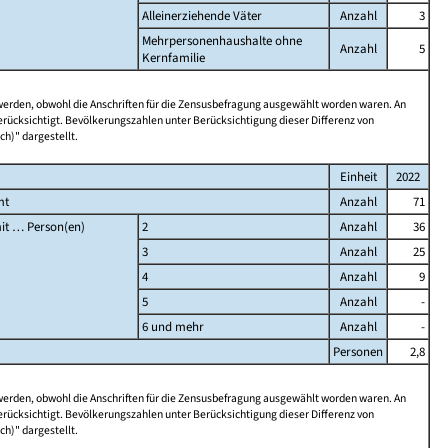
Alleinerziehende Väter
Anzahl
3
Mehrpersonenhaushalte ohne
Anzahl
5
Kernfamilie
 werden, obwohl die Anschriften für die Zensusbefragung ausgewählt worden waren. An
rücksichtigt. Bevölkerungszahlen unter Berücksichtigung dieser Differenz von
ch)" dargestellt.
Einheit
2022
mt
Anzahl
71
it … Person(en)
2
Anzahl
36
3
Anzahl
25
4
Anzahl
9
5
Anzahl
-
6 und mehr
Anzahl
-
Personen
2,8
 werden, obwohl die Anschriften für die Zensusbefragung ausgewählt worden waren. An
rücksichtigt. Bevölkerungszahlen unter Berücksichtigung dieser Differenz von
ch)" dargestellt.