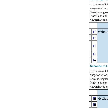
In bundesweit 1
ausgewählt wor
Bevölkerungszah
(nachrichtlich)"
Abweichungen i
Wohnun
Gebäude mit 
In bundesweit 1
ausgewählt wor
Bevölkerungszah
(nachrichtlich)"
Abweichungen i
Gebäud