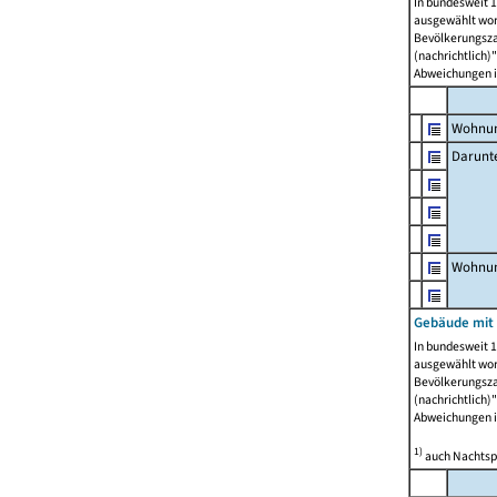
In bundesweit 1
ausgewählt wor
Bevölkerungszah
(nachrichtlich)"
Abweichungen i
Wohnun
Darunt
Wohnun
Gebäude mit
In bundesweit 1
ausgewählt wor
Bevölkerungszah
(nachrichtlich)"
Abweichungen i
1)
auch Nachtsp