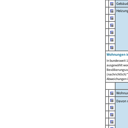
Gebäud
Heizun
Wohnungen i
In bundesweit 1
ausgewählt wor
Bevölkerungszah
(nachrichtlich)"
Abweichungen i
Wohnun
Davon 