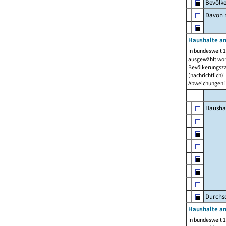
Bevölk
Davon m
Haushalte am
In bundesweit 1
ausgewählt wor
Bevölkerungszah
(nachrichtlich)"
Abweichungen i
Hausha
Durchsc
Haushalte am
In bundesweit 1