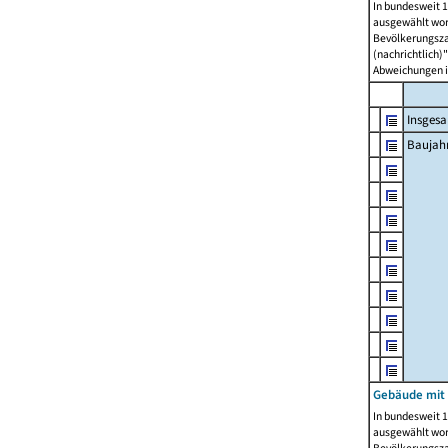
In bundesweit 1
ausgewählt wor
Bevölkerungszah
(nachrichtlich)"
Abweichungen i
Insges
Baujahr
Gebäude mit
In bundesweit 1
ausgewählt wor