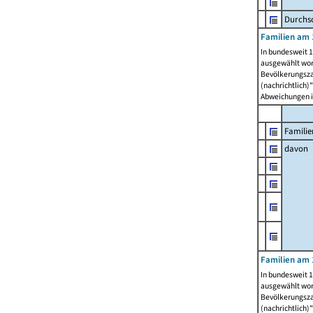
Durchsc
Familien am 
In bundesweit 1
ausgewählt wor
Bevölkerungszah
(nachrichtlich)"
Abweichungen i
Familie
davon
Familien am 
In bundesweit 1
ausgewählt wor
Bevölkerungszah
(nachrichtlich)"