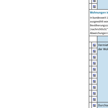
Wohnungen in
In bundesweit 1
ausgewählt wor
Bevölkerungszah
(nachrichtlich)"
Abweichungen i
Vermie
der Wo
Durchs