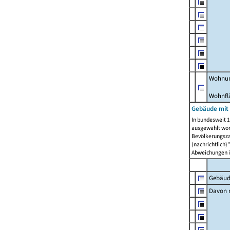
Wohnun
Wohnfl
Gebäude mit
In bundesweit 1
ausgewählt wor
Bevölkerungszah
(nachrichtlich)"
Abweichungen i
Gebäud
Davon m