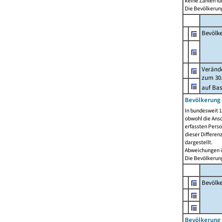
keine Zahlen f
Die Bevölkerung
Bevölk
Verände
zum 30.
auf Bas
Bevölkerung 
In bundesweit 1
obwohl die Ansc
erfassten Pers
dieser Differen
dargestellt.
Abweichungen i
Die Bevölkerung
Bevölk
Bevölkerung 