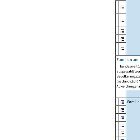
Familien am 
In bundesweit 1
ausgewählt wor
Bevölkerungszah
(nachrichtlich)"
Abweichungen i
Familie