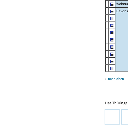
Wohnun
Davon m
▴
nach oben
Das Thüringer