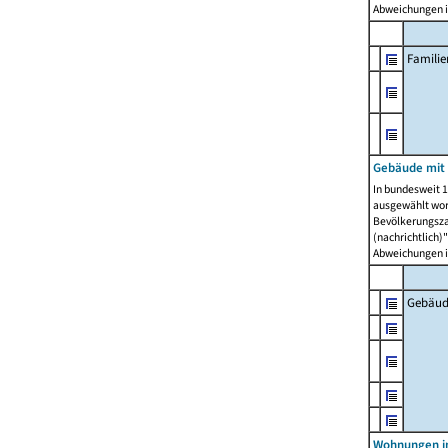
Abweichungen i
Famili
Gebäude mit
In bundesweit 1
ausgewählt wor
Bevölkerungszah
(nachrichtlich)"
Abweichungen i
Gebäud
Wohnungen i