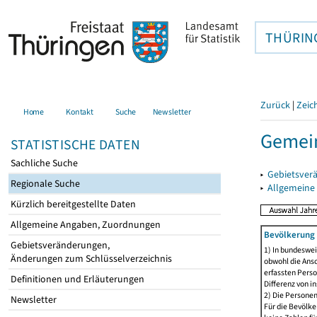
THÜRIN
Zurück
|
Zeic
Home
Kontakt
Suche
Newsletter
Gemei
STATISTISCHE DATEN
Sachliche Suche
▸
Gebietsver
Regionale Suche
▸
Allgemeine
Kürzlich bereitgestellte Daten
Allgemeine Angaben, Zuordnungen
Bevölkerung 
Gebietsveränderungen,
1) In bundeswei
Änderungen zum Schlüsselverzeichnis
obwohl die Ansc
erfassten Perso
Definitionen und Erläuterungen
Differenz von i
2) Die Persone
Newsletter
Für die Bevölke