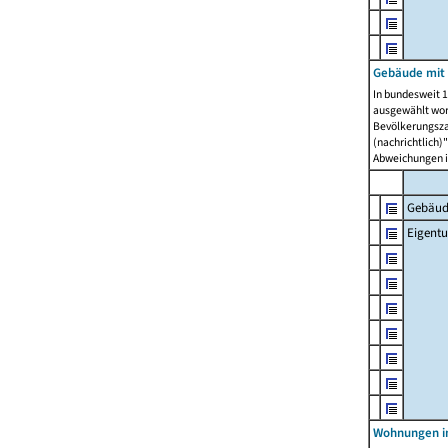
Gebäude mit
In bundesweit 1
ausgewählt wor
Bevölkerungszah
(nachrichtlich)"
Abweichungen i
Gebäud
Eigent
Wohnungen in