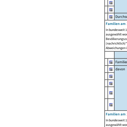
Durchsc
Familien am 
In bundesweit 1
ausgewählt wor
Bevölkerungszah
(nachrichtlich)"
Abweichungen i
Familie
davon
Familien am 
In bundesweit 1
ausgewählt wor