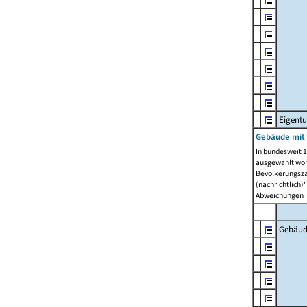
Eigent
Gebäude mit
In bundesweit 1
ausgewählt wor
Bevölkerungszah
(nachrichtlich)"
Abweichungen i
Gebäud