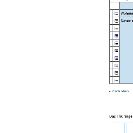
Wohnun
Davon m
▴
nach oben
Das Thüringer