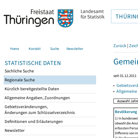
THÜRIN
Zurück
|
Zeic
Home
Kontakt
Suche
Newsletter
Gemein
STATISTISCHE DATEN
Sachliche Suche
seit 01.12.2011
Regionale Suche
▸
Gebietsver
Kürzlich bereitgestellte Daten
▸
Allgemeine
Allgemeine Angaben, Zuordnungen
Gebietsveränderungen,
Bevölkerung 
Änderungen zum Schlüsselverzeichnis
1) In bundeswei
Definitionen und Erläuterungen
obwohl die Ansc
erfassten Perso
Newsletter
Differenz von i