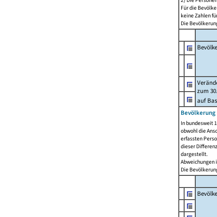
2) Die Persone
Für die Bevölke
keine Zahlen f
Die Bevölkerung
Bevölk
Verände
zum 30.
auf Bas
Bevölkerung 
In bundesweit 1
obwohl die Ansc
erfassten Pers
dieser Differen
dargestellt.
Abweichungen i
Die Bevölkerung
Bevölk