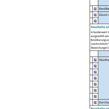
Bevölk
Davon m
Haushalte am
In bundesweit 1
ausgewählt wor
Bevölkerungszah
(nachrichtlich)"
Abweichungen i
Hausha
Durchsc
Haushalte am