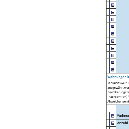
Wohnungen i
In bundesweit 1
ausgewählt wor
Bevölkerungszah
(nachrichtlich)"
Abweichungen i
Wohnun
Anzahl