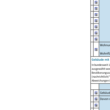
Wohnun
Wohnfl
Gebäude mit
In bundesweit 1
ausgewählt wor
Bevölkerungszah
(nachrichtlich)"
Abweichungen i
Gebäud
Davon m