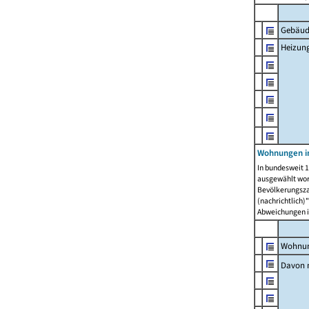
Gebäud
Heizun
Wohnungen i
In bundesweit 1
ausgewählt wor
Bevölkerungszah
(nachrichtlich)"
Abweichungen i
Wohnun
Davon 