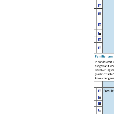
Familien am 
In bundesweit 1
ausgewählt wor
Bevölkerungszah
(nachrichtlich)"
Abweichungen i
Familie