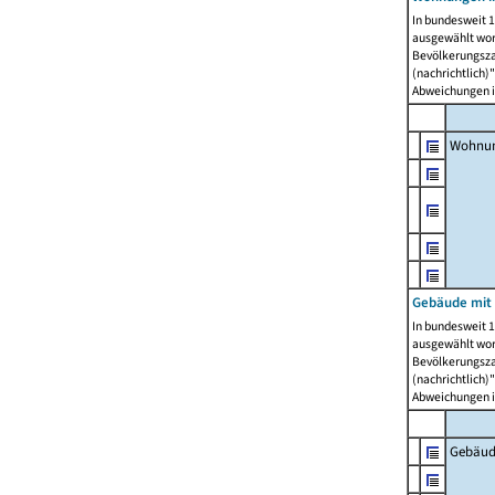
In bundesweit 1
ausgewählt wor
Bevölkerungszah
(nachrichtlich)"
Abweichungen i
Wohnun
Gebäude mit 
In bundesweit 1
ausgewählt wor
Bevölkerungszah
(nachrichtlich)"
Abweichungen i
Gebäud