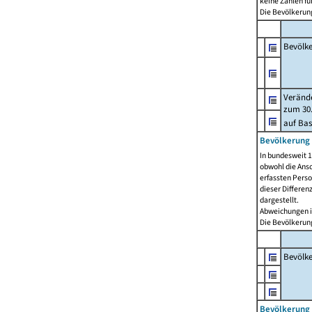
keine Zahlen f
Die Bevölkerung
Bevölk
Verände
zum 30.
auf Bas
Bevölkerung 
In bundesweit 1
obwohl die Ansc
erfassten Pers
dieser Differen
dargestellt.
Abweichungen i
Die Bevölkerung
Bevölk
Bevölkerung 