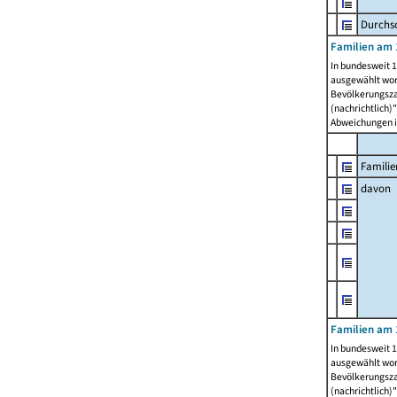
Durchsc
Familien am 
In bundesweit 1
ausgewählt wor
Bevölkerungszah
(nachrichtlich)"
Abweichungen i
Familie
davon
Familien am 
In bundesweit 1
ausgewählt wor
Bevölkerungszah
(nachrichtlich)"