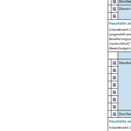
Bevölk
Davon m
Haushalte am
In bundesweit 1
ausgewählt wor
Bevölkerungszah
(nachrichtlich)"
Abweichungen i
Hausha
Durchsc
Haushalte am
In bundesweit 1