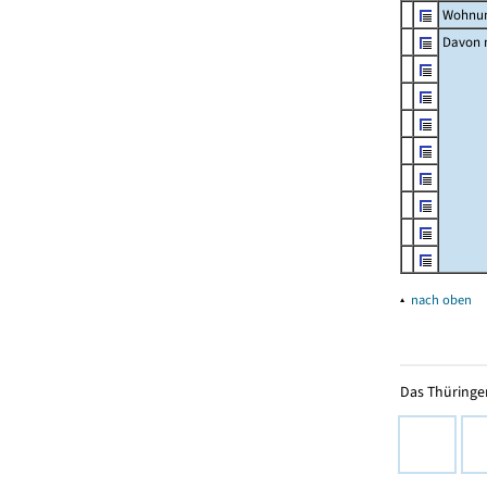
Wohnun
Davon m
▴
nach oben
Das Thüringer