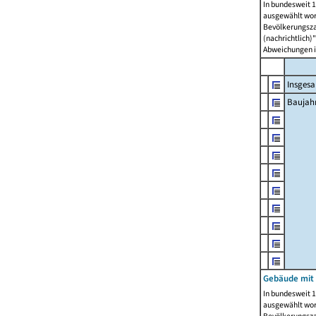
In bundesweit 1
ausgewählt wor
Bevölkerungszah
(nachrichtlich)"
Abweichungen i
Insges
Baujahr
Gebäude mit
In bundesweit 1
ausgewählt wor