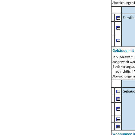
Abweichungen i
Famili
Gebäude mit
In bundesweit 1
ausgewählt wor
Bevölkerungszah
(nachrichtlich)"
Abweichungen i
Gebäud
Wohnungen i