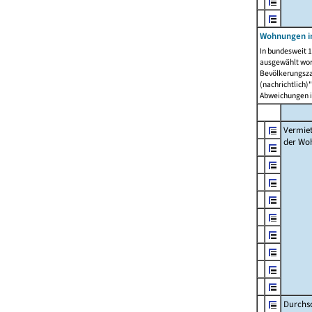
Wohnungen in
In bundesweit 1
ausgewählt wor
Bevölkerungszah
(nachrichtlich)"
Abweichungen i
Vermie
der Wo
Durchs