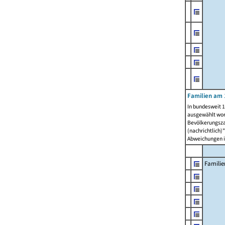
Familien am 
In bundesweit 1
ausgewählt wor
Bevölkerungszah
(nachrichtlich)"
Abweichungen i
Familie