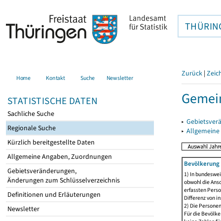
THÜRIN
Zurück
|
Zeic
Home
Kontakt
Suche
Newsletter
Gemein
STATISTISCHE DATEN
Sachliche Suche
▸
Gebietsver
Regionale Suche
▸
Allgemeine
Kürzlich bereitgestellte Daten
Allgemeine Angaben, Zuordnungen
Bevölkerung 
Gebietsveränderungen,
1) In bundeswei
Änderungen zum Schlüsselverzeichnis
obwohl die Ansc
erfassten Perso
Definitionen und Erläuterungen
Differenz von i
2) Die Persone
Newsletter
Für die Bevölke