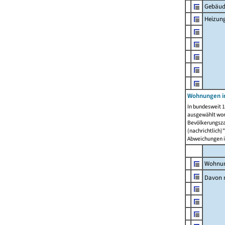
Gebäud
Heizun
Wohnungen i
In bundesweit 1
ausgewählt wor
Bevölkerungszah
(nachrichtlich)"
Abweichungen i
Wohnun
Davon 