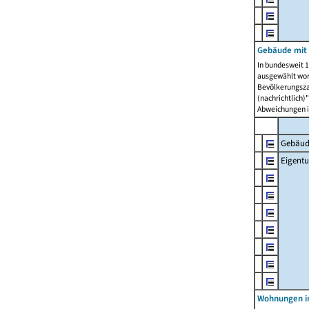
Gebäude mit
In bundesweit 1
ausgewählt wor
Bevölkerungszah
(nachrichtlich)"
Abweichungen i
Gebäud
Eigent
Wohnungen in