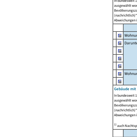
In bundesweit 1
ausgewählt wor
Bevölkerungszah
(nachrichtlich)"
Abweichungen i
Wohnun
Darunt
Wohnun
Gebäude mit
In bundesweit 1
ausgewählt wor
Bevölkerungszah
(nachrichtlich)"
Abweichungen i
1)
auch Nachtsp