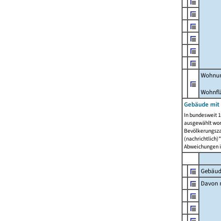
Wohnun
Wohnfl
Gebäude mit
In bundesweit 1
ausgewählt wor
Bevölkerungszah
(nachrichtlich)"
Abweichungen i
Gebäud
Davon m