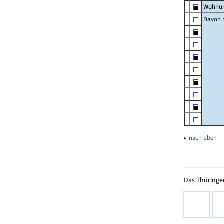
Wohnun
Davon m
▴
nach oben
Das Thüringer