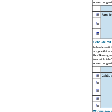
Abweichungen i
Famili
Gebäude mit
In bundesweit 1
ausgewählt wor
Bevölkerungszah
(nachrichtlich)"
Abweichungen i
Gebäud
Wohnungen i