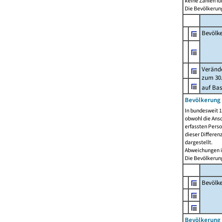
keine Zahlen f
Die Bevölkerung
Bevölk
Verände
zum 30.
auf Bas
Bevölkerung 
In bundesweit 1
obwohl die Ansc
erfassten Pers
dieser Differen
dargestellt.
Abweichungen i
Die Bevölkerung
Bevölk
Bevölkerung 