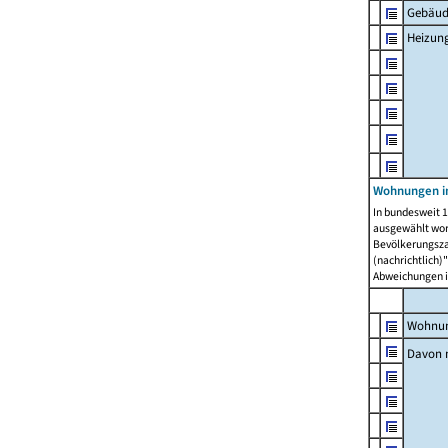
Gebäud
Heizun
Wohnungen i
In bundesweit 1
ausgewählt wor
Bevölkerungszah
(nachrichtlich)"
Abweichungen i
Wohnun
Davon 