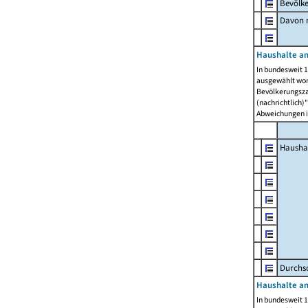
Bevölk
Davon m
Haushalte am
In bundesweit 1
ausgewählt wor
Bevölkerungszah
(nachrichtlich)"
Abweichungen i
Hausha
Durchsc
Haushalte am
In bundesweit 1