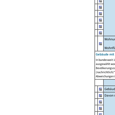
Wohnun
Wohnfl
Gebäude mit
In bundesweit 1
ausgewählt wor
Bevölkerungszah
(nachrichtlich)"
Abweichungen i
Gebäud
Davon m