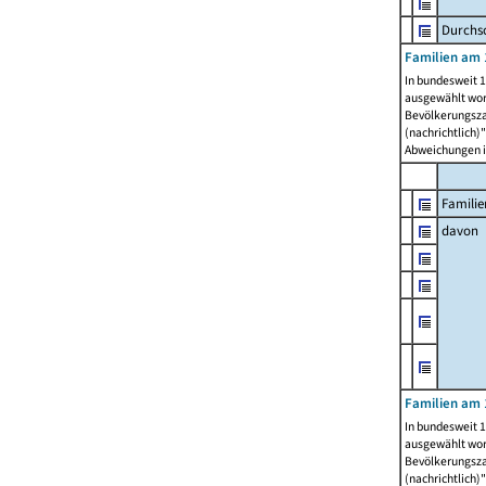
Durchsc
Familien am 
In bundesweit 1
ausgewählt wor
Bevölkerungszah
(nachrichtlich)"
Abweichungen i
Familie
davon
Familien am 
In bundesweit 1
ausgewählt wor
Bevölkerungszah
(nachrichtlich)"