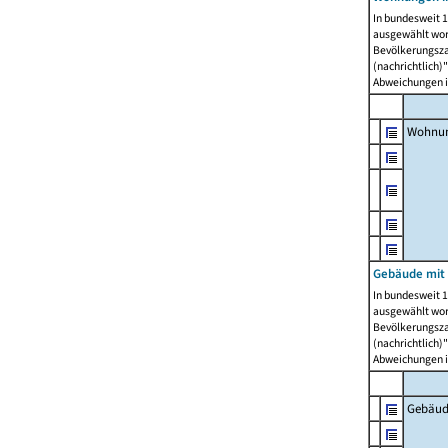
In bundesweit 1
ausgewählt wor
Bevölkerungszah
(nachrichtlich)"
Abweichungen i
Wohnun
Gebäude mit 
In bundesweit 1
ausgewählt wor
Bevölkerungszah
(nachrichtlich)"
Abweichungen i
Gebäud