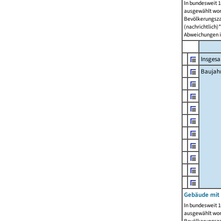
In bundesweit 1
ausgewählt wor
Bevölkerungszah
(nachrichtlich)"
Abweichungen i
Insges
Baujahr
Gebäude mit
In bundesweit 1
ausgewählt wor