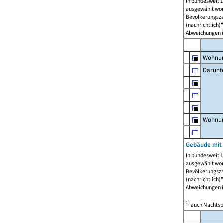
In bundesweit 1
ausgewählt wor
Bevölkerungszah
(nachrichtlich)"
Abweichungen i
Wohnun
Darunt
Wohnun
Gebäude mit
In bundesweit 1
ausgewählt wor
Bevölkerungszah
(nachrichtlich)"
Abweichungen i
1)
auch Nachtsp