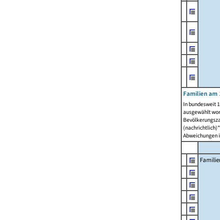
Familien am 
In bundesweit 1
ausgewählt wor
Bevölkerungszah
(nachrichtlich)"
Abweichungen i
Familie