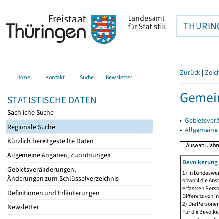
THÜRIN
Zurück
|
Zeic
Home
Kontakt
Suche
Newsletter
Gemei
STATISTISCHE DATEN
Sachliche Suche
▸
Gebietsver
Regionale Suche
▸
Allgemeine
Kürzlich bereitgestellte Daten
Allgemeine Angaben, Zuordnungen
Bevölkerung 
Gebietsveränderungen,
1) In bundeswei
Änderungen zum Schlüsselverzeichnis
obwohl die Ansc
erfassten Perso
Definitionen und Erläuterungen
Differenz von i
2) Die Persone
Newsletter
Für die Bevölke