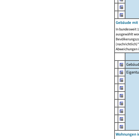
Gebäude mit
In bundesweit 1
ausgewählt wor
Bevölkerungszah
(nachrichtlich)"
Abweichungen i
Gebäud
Eigent
Wohnungen in