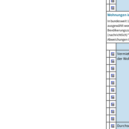
Wohnungen in
In bundesweit 1
ausgewählt wor
Bevölkerungszah
(nachrichtlich)"
Abweichungen i
Vermie
der Wo
Durchs