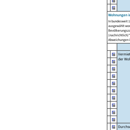
Wohnungen in
In bundesweit 1
ausgewählt wor
Bevölkerungszah
(nachrichtlich)"
Abweichungen i
Vermie
der Wo
Durchs