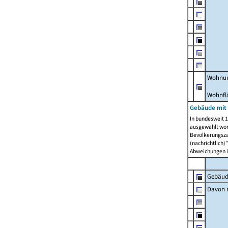
Wohnun
Wohnfl
Gebäude mit
In bundesweit 1
ausgewählt wor
Bevölkerungszah
(nachrichtlich)"
Abweichungen i
Gebäud
Davon m