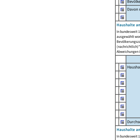
Bevölk
Davon m
Haushalte am
In bundesweit 1
ausgewählt wor
Bevölkerungszah
(nachrichtlich)"
Abweichungen i
Hausha
Durchsc
Haushalte am
In bundesweit 1