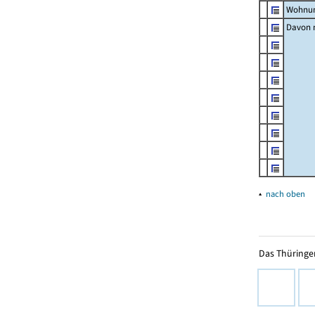
Wohnun
Davon m
▴
nach oben
Das Thüringer