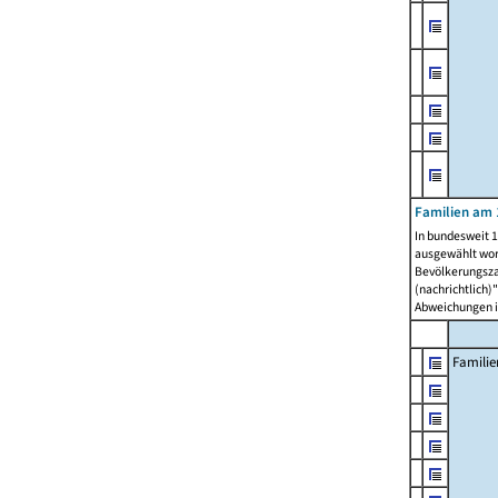
Familien am 
In bundesweit 1
ausgewählt wor
Bevölkerungszah
(nachrichtlich)"
Abweichungen i
Familie