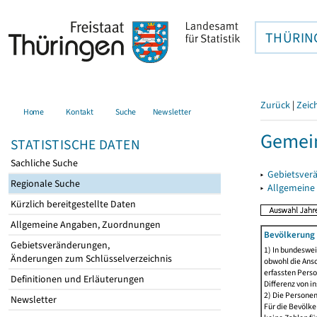
THÜRIN
Zurück
|
Zeic
Home
Kontakt
Suche
Newsletter
Gemein
STATISTISCHE DATEN
Sachliche Suche
▸
Gebietsver
Regionale Suche
▸
Allgemeine
Kürzlich bereitgestellte Daten
Allgemeine Angaben, Zuordnungen
Bevölkerung 
Gebietsveränderungen,
1) In bundeswei
Änderungen zum Schlüsselverzeichnis
obwohl die Ansc
erfassten Perso
Definitionen und Erläuterungen
Differenz von i
2) Die Persone
Newsletter
Für die Bevölke