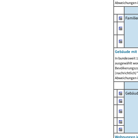
Abweichungen i
Famili
Gebäude mit
In bundesweit 1
ausgewählt wor
Bevölkerungszah
(nachrichtlich)"
Abweichungen i
Gebäud
Wohnungen i