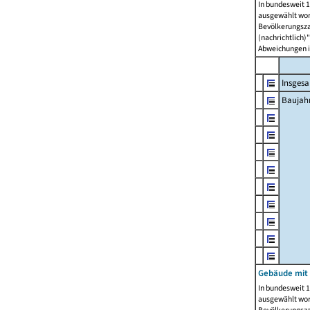
In bundesweit 1
ausgewählt wor
Bevölkerungszah
(nachrichtlich)"
Abweichungen i
Insges
Baujahr
Gebäude mit
In bundesweit 1
ausgewählt wor