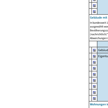
Gebäude mit
In bundesweit 1
ausgewählt wor
Bevölkerungszah
(nachrichtlich)"
Abweichungen i
Gebäud
Eigent
Wohnungen in