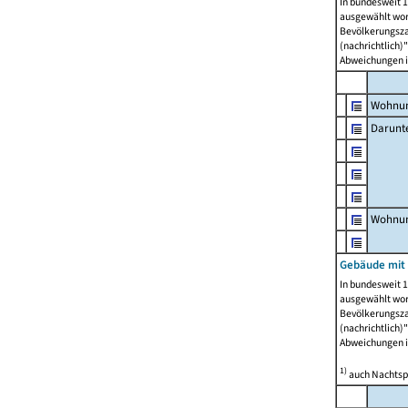
In bundesweit 1
ausgewählt wor
Bevölkerungszah
(nachrichtlich)"
Abweichungen i
Wohnun
Darunt
Wohnun
Gebäude mit
In bundesweit 1
ausgewählt wor
Bevölkerungszah
(nachrichtlich)"
Abweichungen i
1)
auch Nachtsp