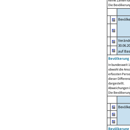
keine Zahlen f
Die Bevölkerung
Bevölk
Verände
30.06.2
auf Bas
Bevölkerung 
In bundesweit 1
obwohl die Ansc
erfassten Pers
dieser Differen
dargestellt.
Abweichungen i
Die Bevölkerung
Bevölk
Bevölkerung 