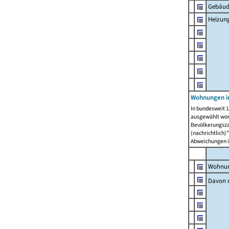
Gebäud
Heizun
Wohnungen i
In bundesweit 1
ausgewählt wor
Bevölkerungszah
(nachrichtlich)"
Abweichungen i
Wohnun
Davon 