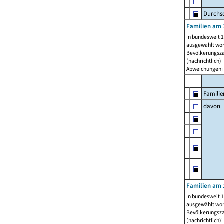
Durchsc
Familien am 
In bundesweit 1
ausgewählt wor
Bevölkerungszah
(nachrichtlich)"
Abweichungen i
Familie
davon
Familien am 
In bundesweit 1
ausgewählt wor
Bevölkerungszah
(nachrichtlich)"