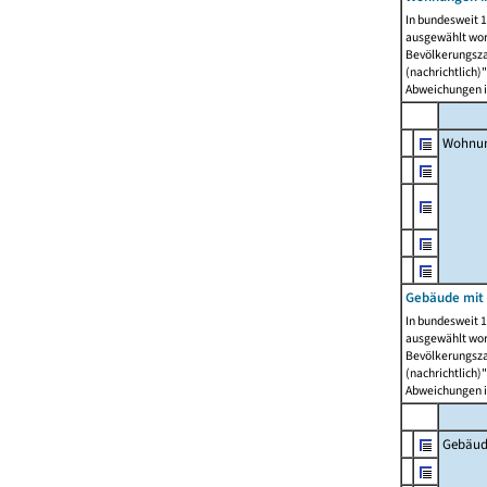
In bundesweit 1
ausgewählt wor
Bevölkerungszah
(nachrichtlich)"
Abweichungen i
Wohnun
Gebäude mit 
In bundesweit 1
ausgewählt wor
Bevölkerungszah
(nachrichtlich)"
Abweichungen i
Gebäud