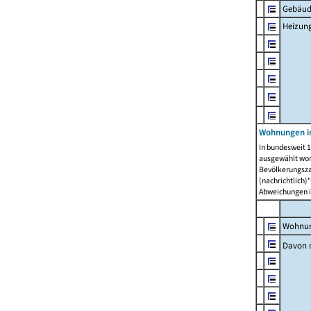
Gebäud
Heizun
Wohnungen i
In bundesweit 1
ausgewählt wor
Bevölkerungszah
(nachrichtlich)"
Abweichungen i
Wohnun
Davon 