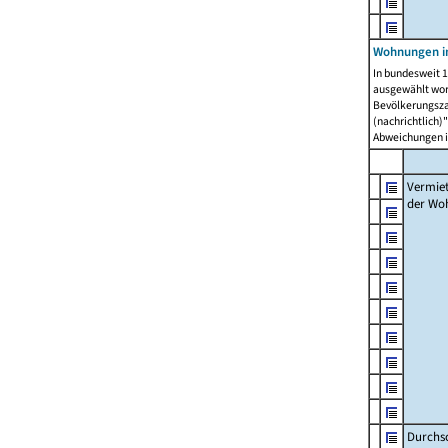
Wohnungen in
In bundesweit 1
ausgewählt wor
Bevölkerungszah
(nachrichtlich)"
Abweichungen i
Vermie
der Wo
Durchs