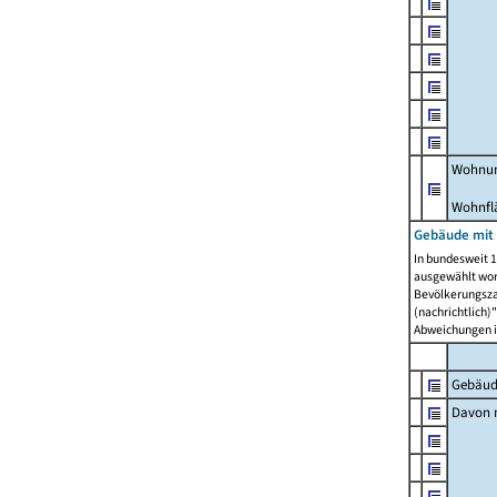
Wohnun
Wohnfl
Gebäude mit
In bundesweit 1
ausgewählt wor
Bevölkerungszah
(nachrichtlich)"
Abweichungen i
Gebäud
Davon m