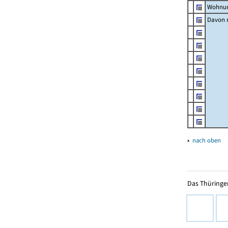
Wohnun
Davon m
▴
nach oben
Das Thüringer