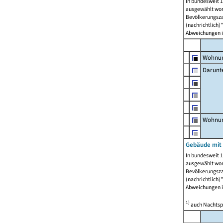
In bundesweit 1
ausgewählt wor
Bevölkerungszah
(nachrichtlich)"
Abweichungen i
Wohnun
Darunt
Wohnun
Gebäude mit
In bundesweit 1
ausgewählt wor
Bevölkerungszah
(nachrichtlich)"
Abweichungen i
1)
auch Nachtsp