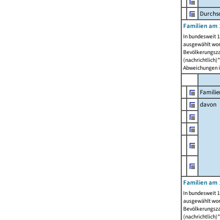
Durchsc
Familien am 
In bundesweit 1
ausgewählt wor
Bevölkerungszah
(nachrichtlich)"
Abweichungen i
Familie
davon
Familien am 
In bundesweit 1
ausgewählt wor
Bevölkerungszah
(nachrichtlich)"