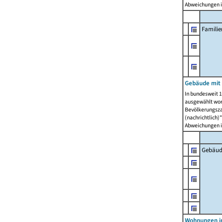
Abweichungen i
Famili
Gebäude mit
In bundesweit 1
ausgewählt wor
Bevölkerungszah
(nachrichtlich)"
Abweichungen i
Gebäud
Wohnungen i