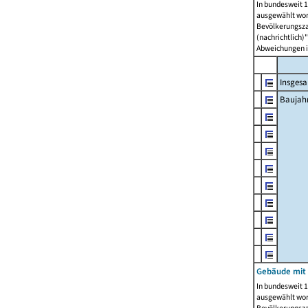
In bundesweit 1
ausgewählt wor
Bevölkerungszah
(nachrichtlich)"
Abweichungen i
Insges
Baujahr
Gebäude mit
In bundesweit 1
ausgewählt wor