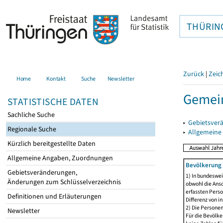
THÜRIN
Zurück
|
Zeic
Home
Kontakt
Suche
Newsletter
Gemein
STATISTISCHE DATEN
Sachliche Suche
▸
Gebietsver
Regionale Suche
▸
Allgemeine
Kürzlich bereitgestellte Daten
Allgemeine Angaben, Zuordnungen
Bevölkerung 
Gebietsveränderungen,
1) In bundeswei
Änderungen zum Schlüsselverzeichnis
obwohl die Ansc
erfassten Perso
Definitionen und Erläuterungen
Differenz von i
2) Die Persone
Newsletter
Für die Bevölke