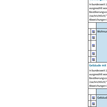
In bundesweit 1
ausgewählt wor
Bevölkerungszah
(nachrichtlich)"
Abweichungen i
Wohnun
Gebäude mit 
In bundesweit 1
ausgewählt wor
Bevölkerungszah
(nachrichtlich)"
Abweichungen i
Gebäud