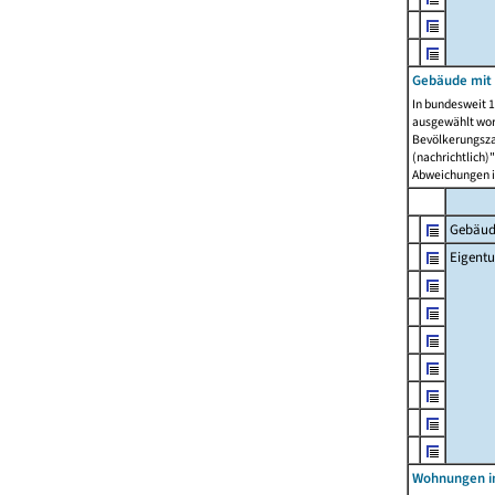
Gebäude mit
In bundesweit 1
ausgewählt wor
Bevölkerungszah
(nachrichtlich)"
Abweichungen i
Gebäud
Eigent
Wohnungen in