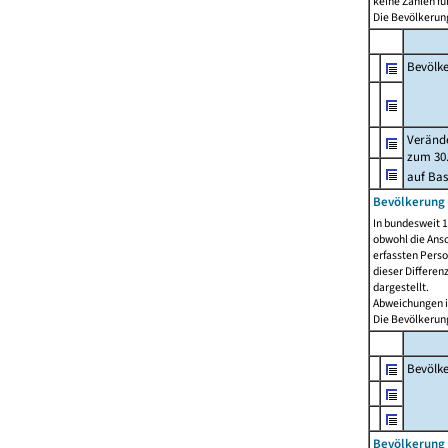
keine Zahlen f
Die Bevölkerung
Bevölk
Verände
zum 30.
auf Bas
Bevölkerung 
In bundesweit 1
obwohl die Ansc
erfassten Pers
dieser Differen
dargestellt.
Abweichungen i
Die Bevölkerung
Bevölk
Bevölkerung 