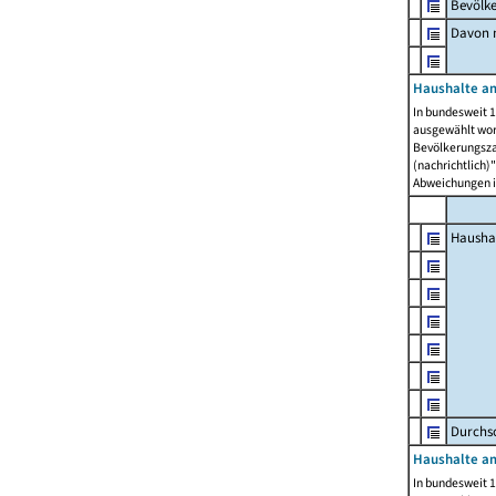
Bevölk
Davon m
Haushalte am
In bundesweit 1
ausgewählt wor
Bevölkerungszah
(nachrichtlich)"
Abweichungen i
Hausha
Durchsc
Haushalte am
In bundesweit 1