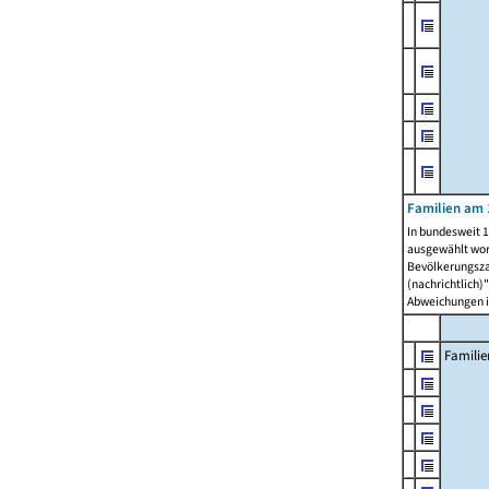
Familien am 
In bundesweit 1
ausgewählt wor
Bevölkerungszah
(nachrichtlich)"
Abweichungen i
Familie