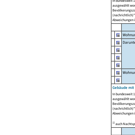
In bundesweit 1
ausgewählt wor
Bevölkerungszah
(nachrichtlich)"
Abweichungen i
Wohnun
Darunt
Wohnun
Gebäude mit
In bundesweit 1
ausgewählt wor
Bevölkerungszah
(nachrichtlich)"
Abweichungen i
1)
auch Nachtsp