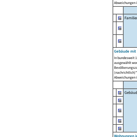
Abweichungen i
Famili
Gebäude mit
In bundesweit 1
ausgewählt wor
Bevölkerungszah
(nachrichtlich)"
Abweichungen i
Gebäud
Wohnungen i