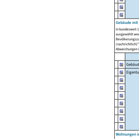
Gebäude mit
In bundesweit 1
ausgewählt wor
Bevölkerungszah
(nachrichtlich)"
Abweichungen i
Gebäud
Eigent
Wohnungen in