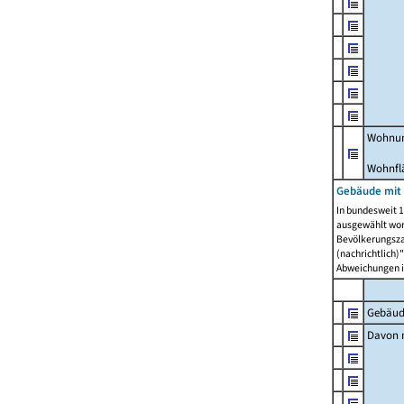
Wohnun
Wohnfl
Gebäude mit
In bundesweit 1
ausgewählt wor
Bevölkerungszah
(nachrichtlich)"
Abweichungen i
Gebäud
Davon m