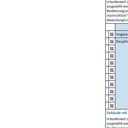
In bundesweit 1
ausgewählt wor
Bevölkerungszah
(nachrichtlich)"
Abweichungen i
Insges
Baujahr
Gebäude mit
In bundesweit 1
ausgewählt wor