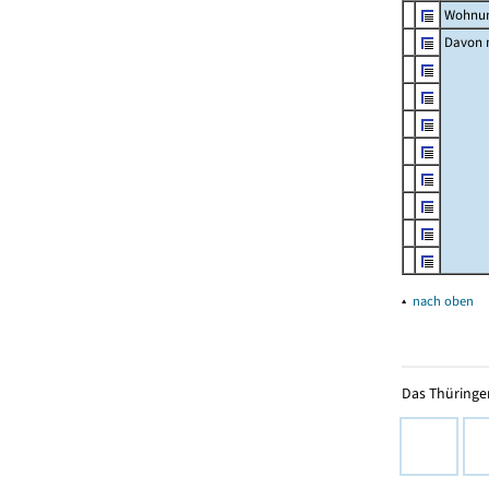
Wohnun
Davon m
▴
nach oben
Das Thüringer