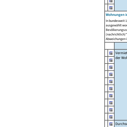
Wohnungen in
In bundesweit 1
ausgewählt wor
Bevölkerungszah
(nachrichtlich)"
Abweichungen i
Vermie
der Wo
Durchs