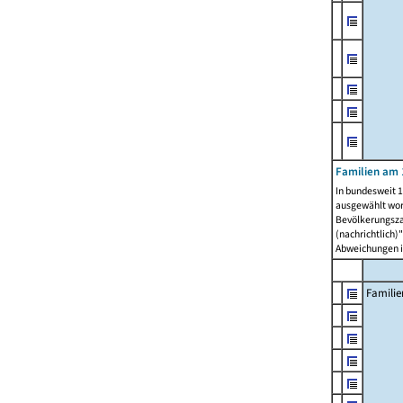
Familien am 
In bundesweit 1
ausgewählt wor
Bevölkerungszah
(nachrichtlich)"
Abweichungen i
Familie