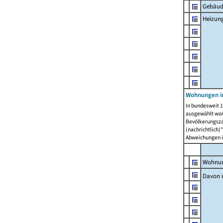
Gebäud
Heizun
Wohnungen i
In bundesweit 1
ausgewählt wor
Bevölkerungszah
(nachrichtlich)"
Abweichungen i
Wohnun
Davon 