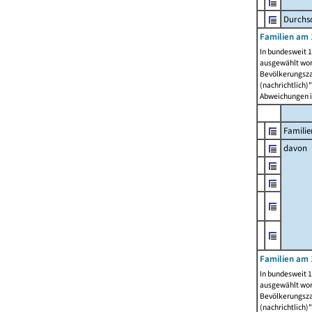
Durchsc
Familien am 
In bundesweit 1
ausgewählt wor
Bevölkerungszah
(nachrichtlich)"
Abweichungen i
Familie
davon
Familien am 
In bundesweit 1
ausgewählt wor
Bevölkerungszah
(nachrichtlich)"