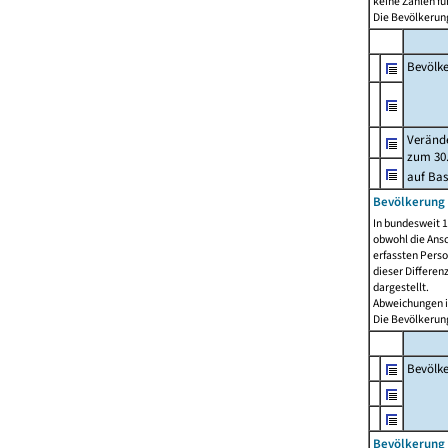
keine Zahlen f
Die Bevölkerung
Bevölk
Verände
zum 30.
auf Bas
Bevölkerung 
In bundesweit 1
obwohl die Ansc
erfassten Pers
dieser Differen
dargestellt.
Abweichungen i
Die Bevölkerung
Bevölk
Bevölkerung 