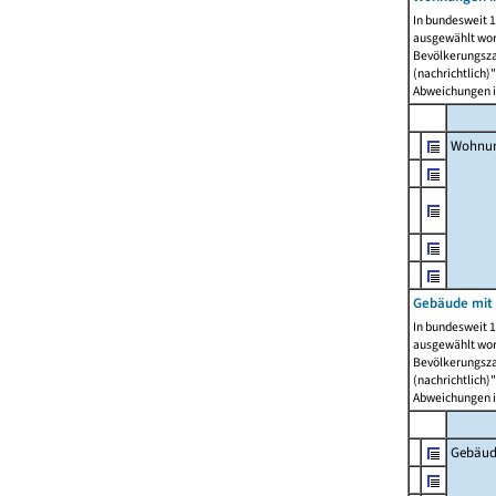
In bundesweit 1
ausgewählt wor
Bevölkerungszah
(nachrichtlich)"
Abweichungen i
Wohnun
Gebäude mit 
In bundesweit 1
ausgewählt wor
Bevölkerungszah
(nachrichtlich)"
Abweichungen i
Gebäud