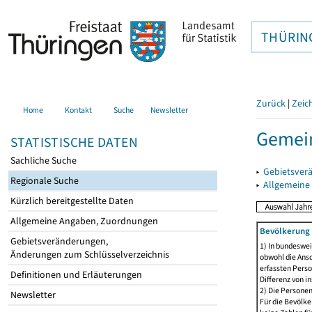
THÜRIN
Zurück
|
Zeic
Home
Kontakt
Suche
Newsletter
Gemein
STATISTISCHE DATEN
Sachliche Suche
▸
Gebietsver
Regionale Suche
▸
Allgemeine
Kürzlich bereitgestellte Daten
Allgemeine Angaben, Zuordnungen
Bevölkerung 
Gebietsveränderungen,
1) In bundeswei
Änderungen zum Schlüsselverzeichnis
obwohl die Ansc
erfassten Perso
Definitionen und Erläuterungen
Differenz von i
2) Die Persone
Newsletter
Für die Bevölke