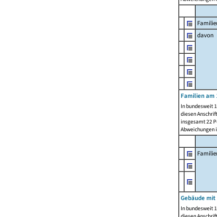
Familie
davon
Familien am 
In bundesweit 1
diesen Anschrif
insgesamt 22 Pe
Abweichungen i
Famili
Gebäude mit
In bundesweit 1
diesen Anschrif