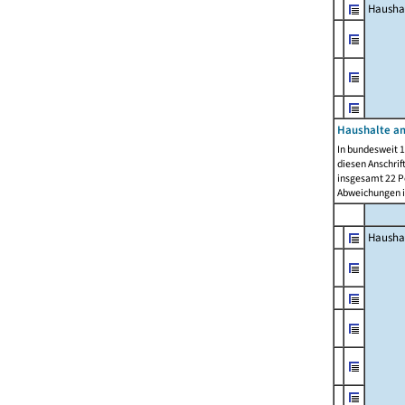
Hausha
Haushalte am
In bundesweit 1
diesen Anschrif
insgesamt 22 Pe
Abweichungen i
Hausha