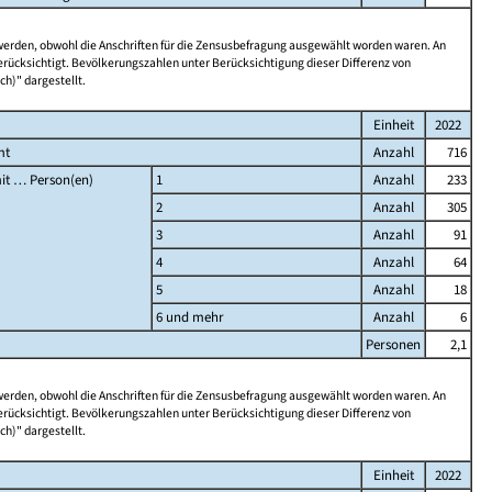
 werden, obwohl die Anschriften für die Zensusbefragung ausgewählt worden waren. An
rücksichtigt. Bevölkerungszahlen unter Berücksichtigung dieser Differenz von
ch)" dargestellt.
Einheit
2022
mt
Anzahl
716
it … Person(en)
1
Anzahl
233
2
Anzahl
305
3
Anzahl
91
4
Anzahl
64
5
Anzahl
18
6 und mehr
Anzahl
6
Personen
2,1
 werden, obwohl die Anschriften für die Zensusbefragung ausgewählt worden waren. An
rücksichtigt. Bevölkerungszahlen unter Berücksichtigung dieser Differenz von
ch)" dargestellt.
Einheit
2022