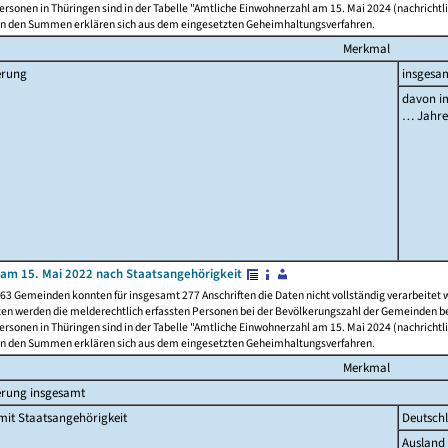
rsonen in Thüringen sind in der Tabelle "Amtliche Einwohnerzahl am 15. Mai 2024 (nachrichtli
n den Summen erklären sich aus dem eingesetzten Geheimhaltungsverfahren.
Merkmal
erung
insgesa
davon im
… Jahr
am 15. Mai 2022 nach Staatsangehörigkeit
63 Gemeinden konnten für insgesamt 277 Anschriften die Daten nicht vollständig verarbeitet
ten werden die melderechtlich erfassten Personen bei der Bevölkerungszahl der Gemeinden be
rsonen in Thüringen sind in der Tabelle "Amtliche Einwohnerzahl am 15. Mai 2024 (nachrichtli
n den Summen erklären sich aus dem eingesetzten Geheimhaltungsverfahren.
Merkmal
erung insgesamt
it Staatsangehörigkeit
Deutsch
Ausland