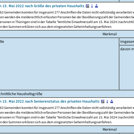
 15. Mai 2022 nach Größe des privaten Haushalts
63 Gemeinden konnten für insgesamt 277 Anschriften die Daten nicht vollständig verarbeitet
ten werden die melderechtlich erfassten Personen bei der Bevölkerungszahl der Gemeinden be
rsonen in Thüringen sind in der Tabelle "Amtliche Einwohnerzahl am 15. Mai 2024 (nachrichtli
n den Summen erklären sich aus dem eingesetzten Geheimhaltungsverfahren.
Merkmal
lte
insgesa
davon m
hnittliche Haushaltsgröße
 15. Mai 2022 nach Seniorenstatus des privaten Haushalts
63 Gemeinden konnten für insgesamt 277 Anschriften die Daten nicht vollständig verarbeitet
ten werden die melderechtlich erfassten Personen bei der Bevölkerungszahl der Gemeinden be
rsonen in Thüringen sind in der Tabelle "Amtliche Einwohnerzahl am 15. Mai 2024 (nachrichtli
n den Summen erklären sich aus dem eingesetzten Geheimhaltungsverfahren.
Merkmal