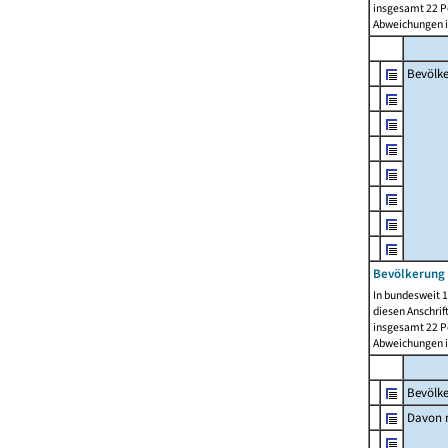
insgesamt 22 Pe
Abweichungen i
Bevölk
Bevölkerung 
In bundesweit 1
diesen Anschrif
insgesamt 22 Pe
Abweichungen i
Bevölk
Davon m