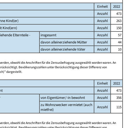
Einheit
2022
Anzahl
473
hne Kind(er)
Anzahl
263
t Kind(ern)
Anzahl
150
iehende Elternteile -
insgesamt
Anzahl
57
davon alleinerziehende Mütter
Anzahl
44
davon alleinerziehende Väter
Anzahl
10
 werden, obwohl die Anschriften für die Zensusbefragung ausgewählt worden waren. An
rücksichtigt. Bevölkerungszahlen unter Berücksichtigung dieser Differenz von
ch)" dargestellt.
Einheit
2022
mt
Anzahl
473
r
von Eigentümer/-in bewohnt
Anzahl
356
zu Wohnzwecken vermietet (auch
Anzahl
115
mietfrei)
 werden, obwohl die Anschriften für die Zensusbefragung ausgewählt worden waren. An
rücksichtigt. Bevölkerungszahlen unter Berücksichtigung dieser Differenz von