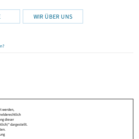
E
WIR ÜBER UNS
en?
et werden,
melderechtlich
ung dieser
lich)" dargestellt.
ten.
bung