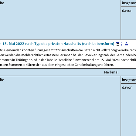
lte
insgesa
davon
 15. Mai 2022 nach Typ des privaten Haushalts (nach Lebensform)
63 Gemeinden konnten für insgesamt 277 Anschriften die Daten nicht vollständig verarbeitet
ten werden die melderechtlich erfassten Personen bei der Bevölkerungszahl der Gemeinden be
rsonen in Thüringen sind in der Tabelle "Amtliche Einwohnerzahl am 15. Mai 2024 (nachrichtli
n den Summen erklären sich aus dem eingesetzten Geheimhaltungsverfahren.
Merkmal
lte
insgesa
davon