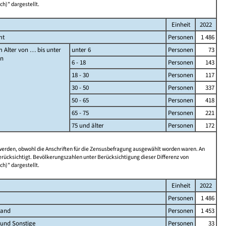
ch)" dargestellt.
Einheit
2022
mt
Personen
1 486
 Alter von … bis unter
unter 6
Personen
73
en
6 - 18
Personen
143
18 - 30
Personen
117
30 - 50
Personen
337
50 - 65
Personen
418
65 - 75
Personen
221
75 und älter
Personen
172
 werden, obwohl die Anschriften für die Zensusbefragung ausgewählt worden waren. An
rücksichtigt. Bevölkerungszahlen unter Berücksichtigung dieser Differenz von
ch)" dargestellt.
Einheit
2022
Personen
1 486
land
Personen
1 453
 und Sonstige
Personen
33