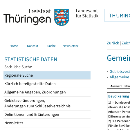
THÜRIN
Zurück
|
Zeic
Home
Kontakt
Suche
Newsletter
Gemein
STATISTISCHE DATEN
Sachliche Suche
▸
Gebietsver
Regionale Suche
▸
Allgemeine
Kürzlich bereitgestellte Daten
Allgemeine Angaben, Zuordnungen
Bevölkerung 
Gebietsveränderungen,
1) In bundeswei
Änderungen zum Schlüsselverzeichnis
obwohl die Ansc
erfassten Perso
Definitionen und Erläuterungen
Differenz von i
2) Die Persone
Newsletter
Für die Bevölke