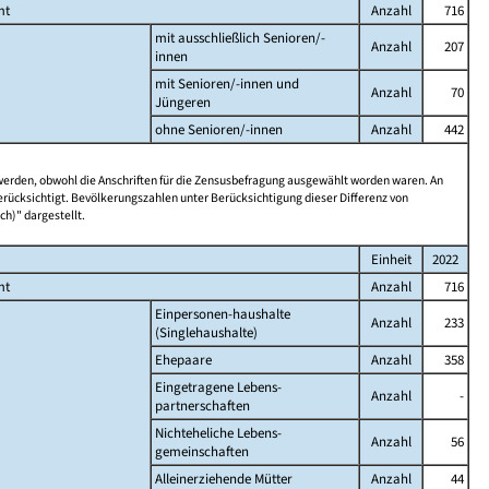
mt
Anzahl
716
mit ausschließlich Senioren/-
Anzahl
207
innen
mit Senioren/-innen und
Anzahl
70
Jüngeren
ohne Senioren/-innen
Anzahl
442
 werden, obwohl die Anschriften für die Zensusbefragung ausgewählt worden waren. An
rücksichtigt. Bevölkerungszahlen unter Berücksichtigung dieser Differenz von
ch)" dargestellt.
Einheit
2022
mt
Anzahl
716
Einpersonen-haushalte
Anzahl
233
(Singlehaushalte)
Ehepaare
Anzahl
358
Eingetragene Lebens-
Anzahl
-
partnerschaften
Nichteheliche Lebens-
Anzahl
56
gemeinschaften
Alleinerziehende Mütter
Anzahl
44