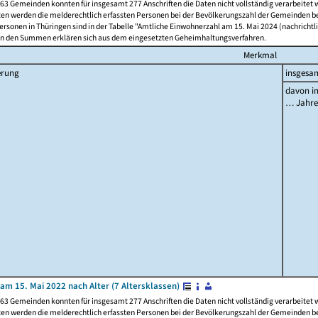
63 Gemeinden konnten für insgesamt 277 Anschriften die Daten nicht vollständig verarbeitet
ten werden die melderechtlich erfassten Personen bei der Bevölkerungszahl der Gemeinden be
rsonen in Thüringen sind in der Tabelle "Amtliche Einwohnerzahl am 15. Mai 2024 (nachrichtli
n den Summen erklären sich aus dem eingesetzten Geheimhaltungsverfahren.
Merkmal
erung
insgesa
davon im
… Jahr
am 15. Mai 2022 nach Alter (7 Altersklassen)
63 Gemeinden konnten für insgesamt 277 Anschriften die Daten nicht vollständig verarbeitet
ten werden die melderechtlich erfassten Personen bei der Bevölkerungszahl der Gemeinden be