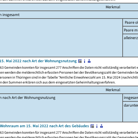
Merkmal
n insgesamt
Paare o
Paare mi
alleinerz
15. Mai 2022 nach Art der Wohnungsnutzung
63 Gemeinden konnten für insgesamt 277 Anschriften die Daten nicht vollständig verarbeitet
ten werden die melderechtlich erfassten Personen bei der Bevölkerungszahl der Gemeinden be
rsonen in Thüringen sind in der Tabelle "Amtliche Einwohnerzahl am 15. Mai 2024 (nachrichtli
n den Summen erklären sich aus dem eingesetzten Geheimhaltungsverfahren.
Merkmal
en nach Art der Wohnungsnutzung
insgesa
darunte
 Wohnraum am 15. Mai 2022 nach Art des Gebäudes
63 Gemeinden konnten für insgesamt 277 Anschriften die Daten nicht vollständig verarbeitet
ten werden die melderechtlich erfassten Personen bei der Bevölkerungszahl der Gemeinden be