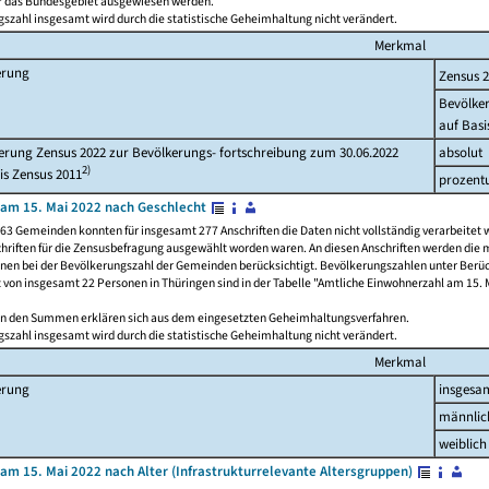
ür das Bundesgebiet ausgewiesen werden.
szahl insgesamt wird durch die statistische Geheimhaltung nicht verändert.
Merkmal
erung
Zensus 
Bevölke
auf Basi
rung Zensus 2022 zur Bevölkerungs- fortschreibung zum 30.06.2022
absolut
2)
is Zensus 2011
prozent
am 15. Mai 2022 nach Geschlecht
63 Gemeinden konnten für insgesamt 277 Anschriften die Daten nicht vollständig verarbeitet 
hriften für die Zensusbefragung ausgewählt worden waren. An diesen Anschriften werden die 
onen bei der Bevölkerungszahl der Gemeinden berücksichtigt. Bevölkerungszahlen unter Berü
z von insgesamt 22 Personen in Thüringen sind in der Tabelle "Amtliche Einwohnerzahl am 15. 
n den Summen erklären sich aus dem eingesetzten Geheimhaltungsverfahren.
szahl insgesamt wird durch die statistische Geheimhaltung nicht verändert.
Merkmal
erung
insgesa
männlic
weiblich
am 15. Mai 2022 nach Alter (Infrastrukturrelevante Altersgruppen)