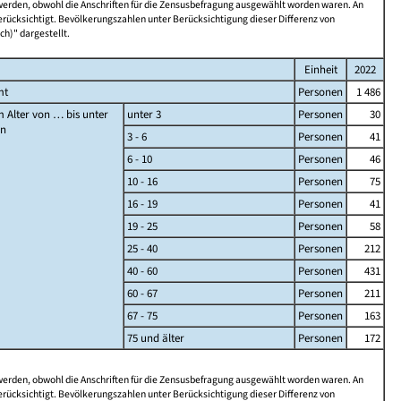
 werden, obwohl die Anschriften für die Zensusbefragung ausgewählt worden waren. An
rücksichtigt. Bevölkerungszahlen unter Berücksichtigung dieser Differenz von
ch)" dargestellt.
Einheit
2022
mt
Personen
1 486
 Alter von … bis unter
unter 3
Personen
30
en
3 - 6
Personen
41
6 - 10
Personen
46
10 - 16
Personen
75
16 - 19
Personen
41
19 - 25
Personen
58
25 - 40
Personen
212
40 - 60
Personen
431
60 - 67
Personen
211
67 - 75
Personen
163
75 und älter
Personen
172
 werden, obwohl die Anschriften für die Zensusbefragung ausgewählt worden waren. An
rücksichtigt. Bevölkerungszahlen unter Berücksichtigung dieser Differenz von