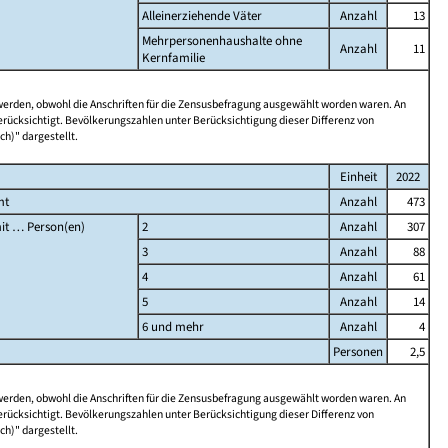
Alleinerziehende Väter
Anzahl
13
Mehrpersonenhaushalte ohne
Anzahl
11
Kernfamilie
 werden, obwohl die Anschriften für die Zensusbefragung ausgewählt worden waren. An
rücksichtigt. Bevölkerungszahlen unter Berücksichtigung dieser Differenz von
ch)" dargestellt.
Einheit
2022
mt
Anzahl
473
it … Person(en)
2
Anzahl
307
3
Anzahl
88
4
Anzahl
61
5
Anzahl
14
6 und mehr
Anzahl
4
Personen
2,5
 werden, obwohl die Anschriften für die Zensusbefragung ausgewählt worden waren. An
rücksichtigt. Bevölkerungszahlen unter Berücksichtigung dieser Differenz von
ch)" dargestellt.