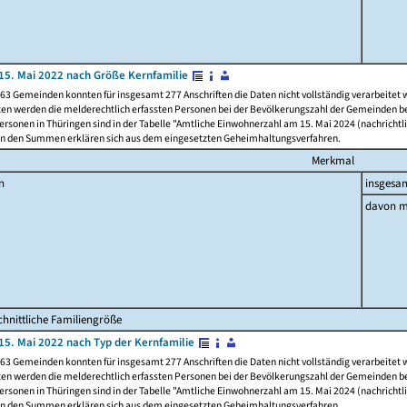
15. Mai 2022 nach Größe Kernfamilie
63 Gemeinden konnten für insgesamt 277 Anschriften die Daten nicht vollständig verarbeitet
ten werden die melderechtlich erfassten Personen bei der Bevölkerungszahl der Gemeinden be
rsonen in Thüringen sind in der Tabelle "Amtliche Einwohnerzahl am 15. Mai 2024 (nachrichtli
n den Summen erklären sich aus dem eingesetzten Geheimhaltungsverfahren.
Merkmal
n
insgesa
davon m
hnittliche Familiengröße
15. Mai 2022 nach Typ der Kernfamilie
63 Gemeinden konnten für insgesamt 277 Anschriften die Daten nicht vollständig verarbeitet
ten werden die melderechtlich erfassten Personen bei der Bevölkerungszahl der Gemeinden be
rsonen in Thüringen sind in der Tabelle "Amtliche Einwohnerzahl am 15. Mai 2024 (nachrichtli
n den Summen erklären sich aus dem eingesetzten Geheimhaltungsverfahren.