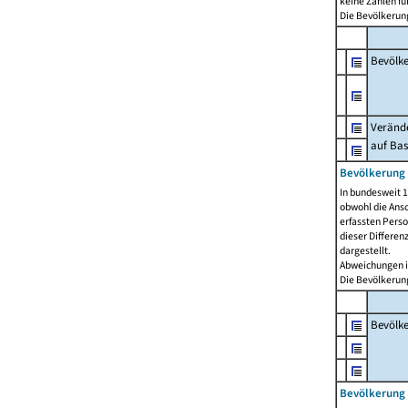
keine Zahlen f
Die Bevölkerung
Bevölk
Verände
auf Bas
Bevölkerung 
In bundesweit 1
obwohl die Ansc
erfassten Pers
dieser Differen
dargestellt.
Abweichungen i
Die Bevölkerung
Bevölk
Bevölkerung 