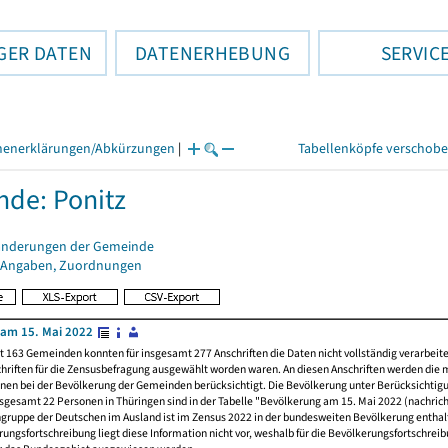
GER DATEN
DATENERHEBUNG
SERVIC
henerklärungen/Abkürzungen
|
Tabellenköpfe verschob
de: Ponitz
änderungen der Gemeinde
 Angaben, Zuordnungen
am 15. Mai 2022
t 163 Gemeinden konnten für insgesamt 277 Anschriften die Daten nicht vollständig verarbeit
hriften für die Zensusbefragung ausgewählt worden waren. An diesen Anschriften werden die 
nen bei der Bevölkerung der Gemeinden berücksichtigt. Die Bevölkerung unter Berücksichtig
nsgesamt 22 Personen in Thüringen sind in der Tabelle "Bevölkerung am 15. Mai 2022 (nachricht
ngruppe der Deutschen im Ausland ist im Zensus 2022 in der bundesweiten Bevölkerung enthal
rungsfortschreibung liegt diese Information nicht vor, weshalb für die Bevölkerungsfortschrei