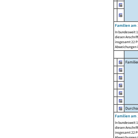
Familien am 
In bundesweit 1
diesen Anschrif
insgesamt 22 Pe
Abweichungen i
Familie
Durchsc
Familien am 
In bundesweit 1
diesen Anschrif
insgesamt 22 Pe
Abweichungen i