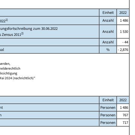
Einheit
2022
1)
Anzahl
1 486
2022
rungsfortschreibung zum 30.06.2022
Anzahl
1 530
2)
s Zensus 2011
Anzahl
- 44
ual
%
- 2,876
werden,
melderechtlich
cksichtigung
Mai 2024 (nachrichtlich)"
Einheit
2022
mt
Personen
1 486
h
Personen
767
Personen
717