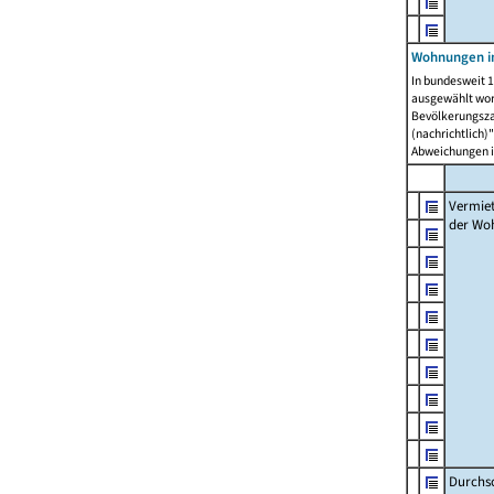
Wohnungen in
In bundesweit 1
ausgewählt wor
Bevölkerungszah
(nachrichtlich)"
Abweichungen i
Vermie
der Wo
Durchs