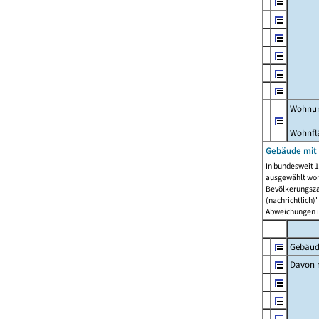
Wohnun
Wohnfl
Gebäude mit
In bundesweit 1
ausgewählt wor
Bevölkerungszah
(nachrichtlich)"
Abweichungen i
Gebäud
Davon m