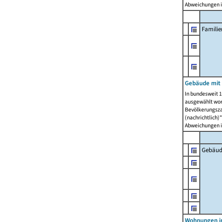
Abweichungen i
Famili
Gebäude mit
In bundesweit 1
ausgewählt wor
Bevölkerungszah
(nachrichtlich)"
Abweichungen i
Gebäud
Wohnungen i