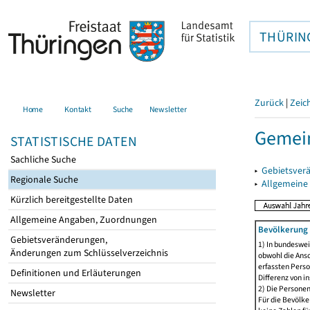
THÜRIN
Zurück
|
Zeic
Home
Kontakt
Suche
Newsletter
Gemein
STATISTISCHE DATEN
Sachliche Suche
▸
Gebietsver
Regionale Suche
▸
Allgemeine
Kürzlich bereitgestellte Daten
Allgemeine Angaben, Zuordnungen
Bevölkerung 
Gebietsveränderungen,
1) In bundeswei
Änderungen zum Schlüsselverzeichnis
obwohl die Ansc
erfassten Perso
Definitionen und Erläuterungen
Differenz von i
2) Die Persone
Newsletter
Für die Bevölke