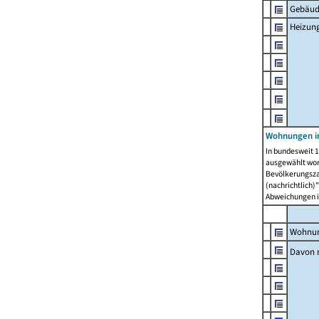
Gebäud
Heizun
Wohnungen i
In bundesweit 1
ausgewählt wor
Bevölkerungszah
(nachrichtlich)"
Abweichungen i
Wohnun
Davon 