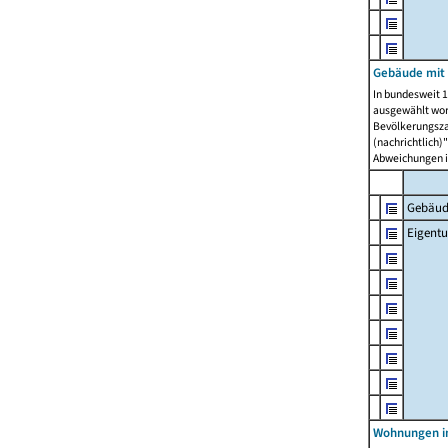
Gebäude mit
In bundesweit 1
ausgewählt wor
Bevölkerungszah
(nachrichtlich)"
Abweichungen i
Gebäud
Eigent
Wohnungen in