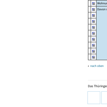
Wohnun
Davon m
▴
nach oben
Das Thüringer