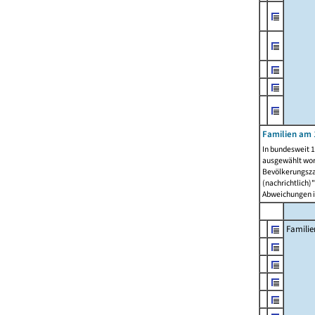
Familien am 
In bundesweit 1
ausgewählt wor
Bevölkerungszah
(nachrichtlich)"
Abweichungen i
Familie