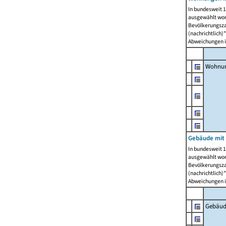
In bundesweit 1
ausgewählt wor
Bevölkerungszah
(nachrichtlich)"
Abweichungen i
Wohnun
Gebäude mit 
In bundesweit 1
ausgewählt wor
Bevölkerungszah
(nachrichtlich)"
Abweichungen i
Gebäud