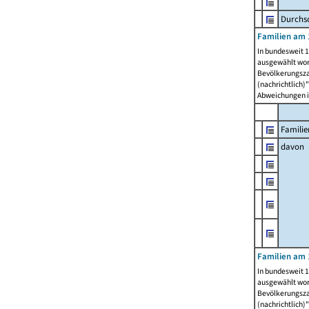
Durchsc
Familien am 
In bundesweit 1
ausgewählt wor
Bevölkerungszah
(nachrichtlich)"
Abweichungen i
Familie
davon
Familien am 
In bundesweit 1
ausgewählt wor
Bevölkerungszah
(nachrichtlich)"