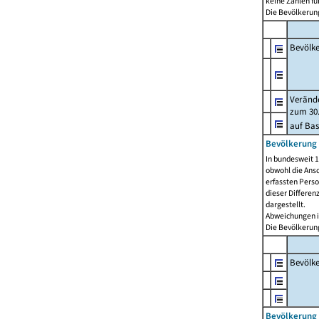
keine Zahlen f
Die Bevölkerung
Bevölk
Verände
zum 30.
auf Bas
Bevölkerung 
In bundesweit 1
obwohl die Ansc
erfassten Pers
dieser Differen
dargestellt.
Abweichungen i
Die Bevölkerung
Bevölk
Bevölkerung 