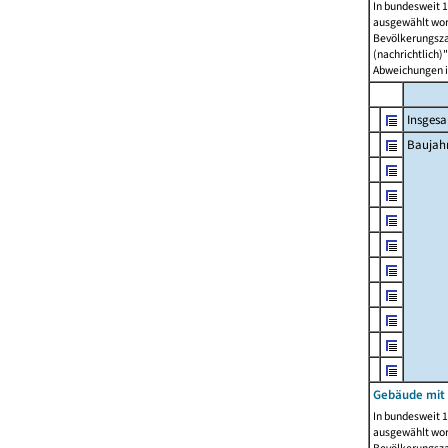
In bundesweit 1
ausgewählt wor
Bevölkerungszah
(nachrichtlich)"
Abweichungen i
Insges
Baujahr
Gebäude mit
In bundesweit 1
ausgewählt wor