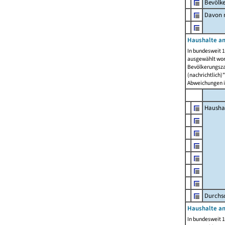
Bevölk
Davon m
Haushalte am
In bundesweit 1
ausgewählt wor
Bevölkerungszah
(nachrichtlich)"
Abweichungen i
Hausha
Durchsc
Haushalte am
In bundesweit 1