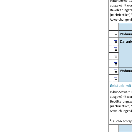
In bundesweit 1
ausgewählt wor
Bevölkerungszah
(nachrichtlich)"
Abweichungen i
Wohnun
Darunt
Wohnun
Gebäude mit
In bundesweit 1
ausgewählt wor
Bevölkerungszah
(nachrichtlich)"
Abweichungen i
1)
auch Nachtsp