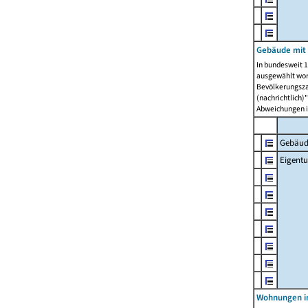
Gebäude mit
In bundesweit 1
ausgewählt wor
Bevölkerungszah
(nachrichtlich)"
Abweichungen i
Gebäud
Eigent
Wohnungen in