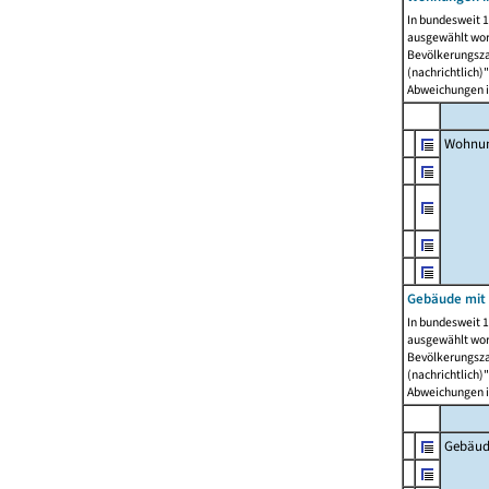
In bundesweit 1
ausgewählt wor
Bevölkerungszah
(nachrichtlich)"
Abweichungen i
Wohnun
Gebäude mit 
In bundesweit 1
ausgewählt wor
Bevölkerungszah
(nachrichtlich)"
Abweichungen i
Gebäud