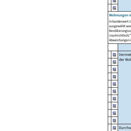
Wohnungen in
In bundesweit 1
ausgewählt wor
Bevölkerungszah
(nachrichtlich)"
Abweichungen i
Vermie
der Wo
Durchs