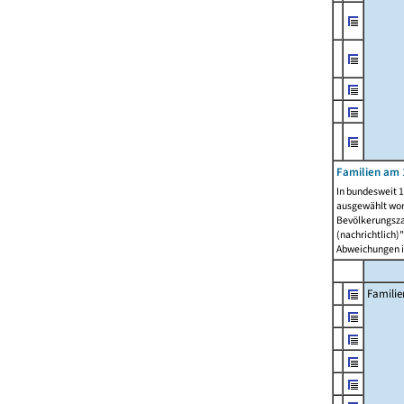
Familien am 
In bundesweit 1
ausgewählt wor
Bevölkerungszah
(nachrichtlich)"
Abweichungen i
Familie