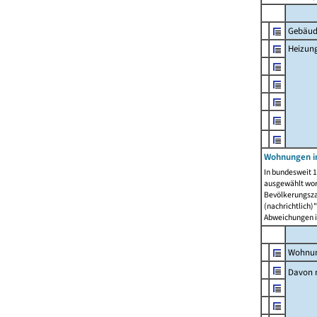
Gebäud
Heizun
Wohnungen i
In bundesweit 1
ausgewählt wor
Bevölkerungszah
(nachrichtlich)"
Abweichungen i
Wohnun
Davon 