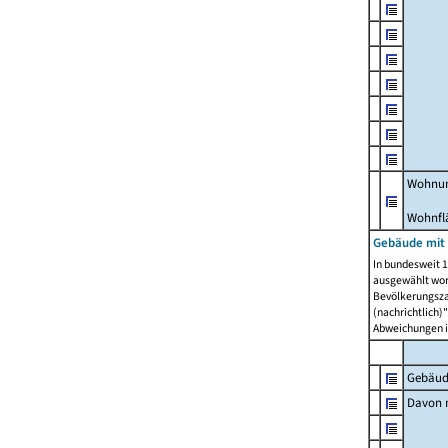
Wohnun
Wohnfl
Gebäude mit
In bundesweit 1
ausgewählt wor
Bevölkerungszah
(nachrichtlich)"
Abweichungen i
Gebäud
Davon m