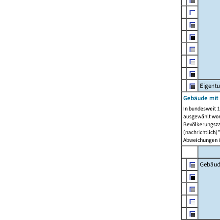
Eigent
Gebäude mit
In bundesweit 1
ausgewählt wor
Bevölkerungszah
(nachrichtlich)"
Abweichungen i
Gebäud