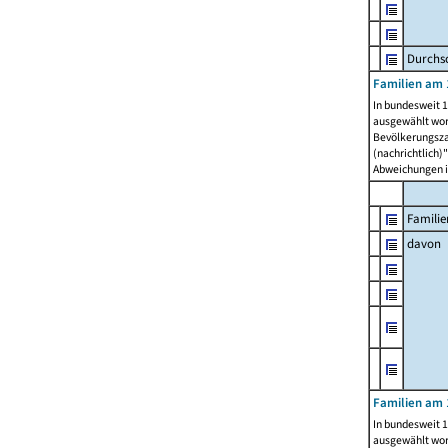
Durchsc
Familien am 
In bundesweit 1
ausgewählt wor
Bevölkerungszah
(nachrichtlich)"
Abweichungen i
Familie
davon
Familien am 
In bundesweit 1
ausgewählt wor