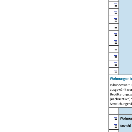
Wohnungen i
In bundesweit 1
ausgewählt wor
Bevölkerungszah
(nachrichtlich)"
Abweichungen i
Wohnun
Anzahl