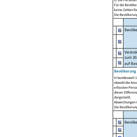
2) Die Persone
Für die Bevölke
keine Zahlen f
Die Bevölkerung
Bevölk
Verände
zum 30.
auf Bas
Bevölkerung 
In bundesweit 1
obwohl die Ansc
erfassten Pers
dieser Differen
dargestellt.
Abweichungen i
Die Bevölkerung
Bevölk