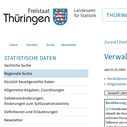
THÜRIN
Zurück
|
Zeic
Home
Kontakt
Suche
Newsletter
Verwal
STATISTISCHE DATEN
Sachliche Suche
seit 01.01.1991
Regionale Suche
▸
Veränderun
Kürzlich bereitgestellte Daten
▸
Allgemeine
Allgemeine Angaben, Zuordnungen
Gebietsveränderungen,
Bevölkerung 
Änderungen zum Schlüsselverzeichnis
1) In bundeswei
Definitionen und Erläuterungen
obwohl die Ansc
erfassten Perso
Newsletter
Differenz von i