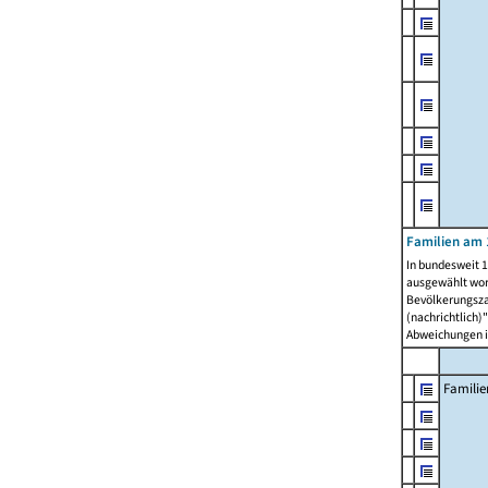
Familien am 
In bundesweit 1
ausgewählt wor
Bevölkerungszah
(nachrichtlich)"
Abweichungen i
Familie