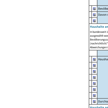
Bevölk
Davon m
Haushalte am
In bundesweit 1
ausgewählt wor
Bevölkerungszah
(nachrichtlich)"
Abweichungen i
Hausha
Durchsc
Haushalte am