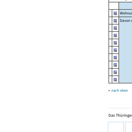
Wohnun
Davon m
▴
nach oben
Das Thüringer