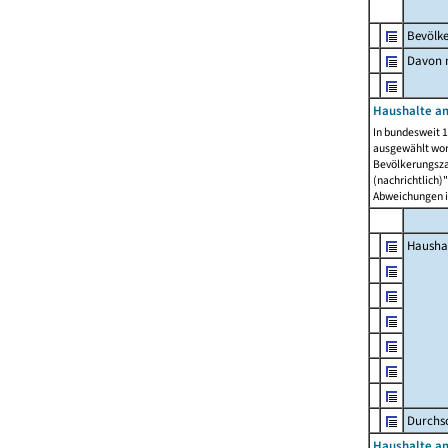
Bevölk
Davon m
Haushalte am
In bundesweit 1
ausgewählt wor
Bevölkerungszah
(nachrichtlich)"
Abweichungen i
Hausha
Durchsc
Haushalte am