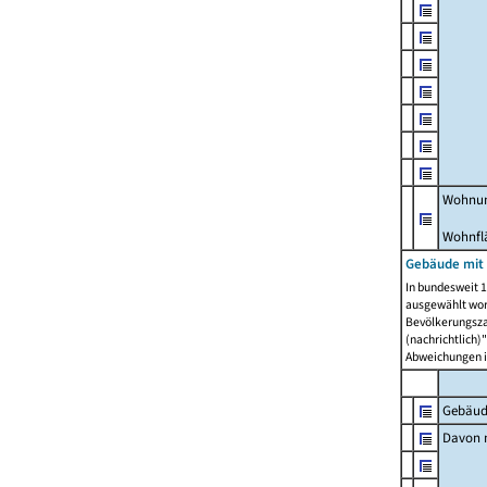
Wohnun
Wohnfl
Gebäude mit
In bundesweit 1
ausgewählt wor
Bevölkerungszah
(nachrichtlich)"
Abweichungen i
Gebäud
Davon m