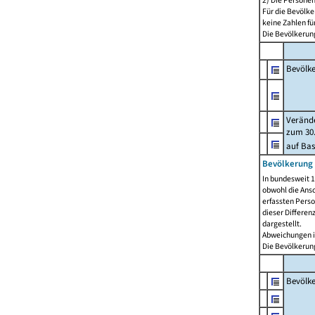
2) Die Persone
Für die Bevölke
keine Zahlen f
Die Bevölkerung
Bevölk
Verände
zum 30.
auf Bas
Bevölkerung 
In bundesweit 1
obwohl die Ansc
erfassten Pers
dieser Differen
dargestellt.
Abweichungen i
Die Bevölkerung
Bevölk