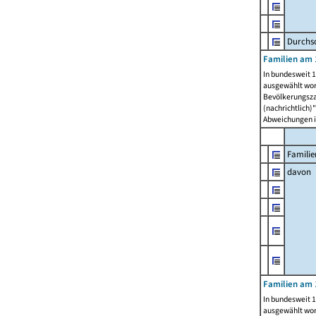
Durchsc
Familien am 
In bundesweit 1
ausgewählt wor
Bevölkerungszah
(nachrichtlich)"
Abweichungen i
Familie
davon
Familien am 
In bundesweit 1
ausgewählt wor