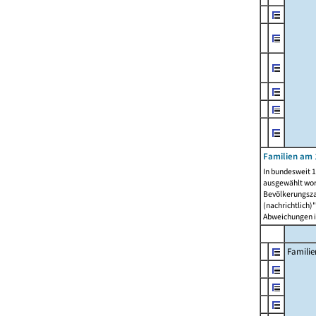
Familien am 
In bundesweit 1
ausgewählt wor
Bevölkerungszah
(nachrichtlich)"
Abweichungen i
Familie