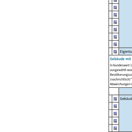
Eigent
Gebäude mit
In bundesweit 1
ausgewählt wor
Bevölkerungszah
(nachrichtlich)"
Abweichungen i
Gebäud