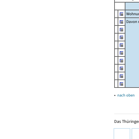
Wohnun
Davon m
▴
nach oben
Das Thüringer