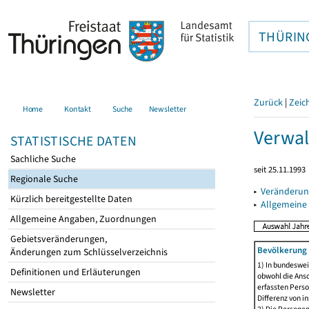
THÜRIN
Zurück
|
Zeic
Home
Kontakt
Suche
Newsletter
Verwal
STATISTISCHE DATEN
Sachliche Suche
seit 25.11.1993
Regionale Suche
▸
Veränderun
Kürzlich bereitgestellte Daten
▸
Allgemeine
Allgemeine Angaben, Zuordnungen
Gebietsveränderungen,
Bevölkerung 
Änderungen zum Schlüsselverzeichnis
1) In bundeswei
Definitionen und Erläuterungen
obwohl die Ansc
erfassten Perso
Newsletter
Differenz von i