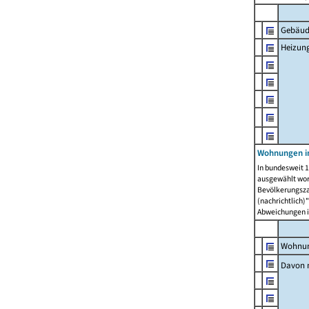
Gebäud
Heizun
Wohnungen i
In bundesweit 1
ausgewählt wor
Bevölkerungszah
(nachrichtlich)"
Abweichungen i
Wohnun
Davon 