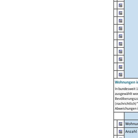
Wohnungen i
In bundesweit 1
ausgewählt wor
Bevölkerungszah
(nachrichtlich)"
Abweichungen i
Wohnun
Anzahl