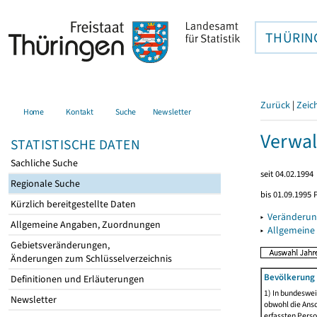
THÜRIN
Zurück
|
Zeic
Home
Kontakt
Suche
Newsletter
Verwal
STATISTISCHE DATEN
Sachliche Suche
seit 04.02.1994
Regionale Suche
bis 01.09.1995 
Kürzlich bereitgestellte Daten
▸
Veränderun
Allgemeine Angaben, Zuordnungen
▸
Allgemeine
Gebietsveränderungen,
Änderungen zum Schlüsselverzeichnis
Bevölkerung 
Definitionen und Erläuterungen
1) In bundeswei
Newsletter
obwohl die Ansc
erfassten Perso