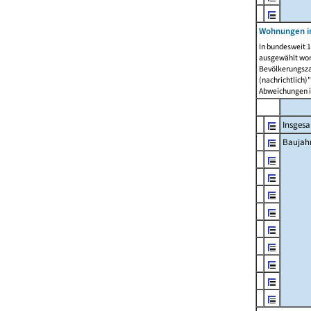
Wohnungen in
In bundesweit 1
ausgewählt wor
Bevölkerungszah
(nachrichtlich)"
Abweichungen i
Insges
Baujahr