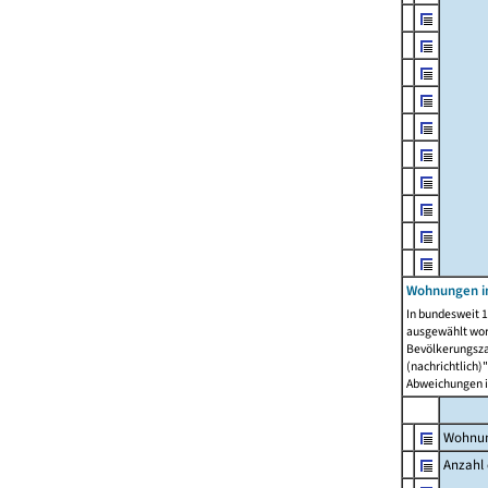
Wohnungen i
In bundesweit 1
ausgewählt wor
Bevölkerungszah
(nachrichtlich)"
Abweichungen i
Wohnun
Anzahl