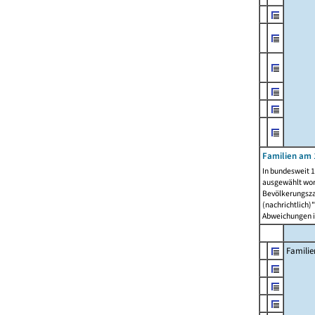
Familien am 
In bundesweit 1
ausgewählt wor
Bevölkerungszah
(nachrichtlich)"
Abweichungen i
Familie