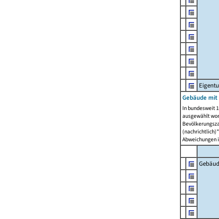
Eigent
Gebäude mit
In bundesweit 1
ausgewählt wor
Bevölkerungszah
(nachrichtlich)"
Abweichungen i
Gebäud