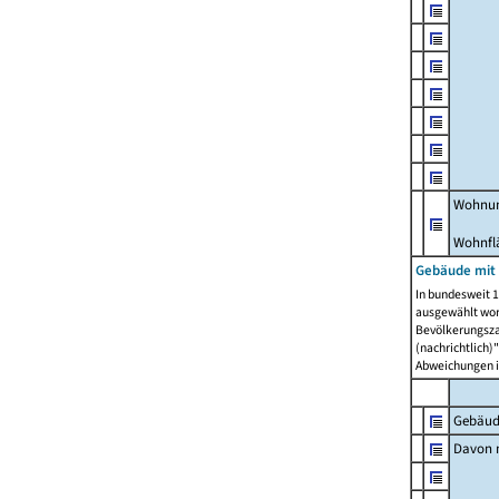
Wohnun
Wohnfl
Gebäude mit
In bundesweit 1
ausgewählt wor
Bevölkerungszah
(nachrichtlich)"
Abweichungen i
Gebäud
Davon m