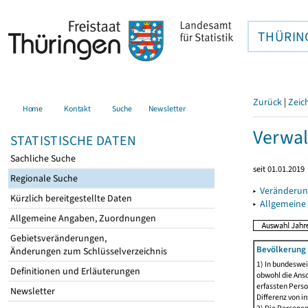
THÜRIN
Zurück
|
Zeic
Home
Kontakt
Suche
Newsletter
Verwal
STATISTISCHE DATEN
Sachliche Suche
seit 01.01.2019
Regionale Suche
▸
Veränderun
Kürzlich bereitgestellte Daten
▸
Allgemeine
Allgemeine Angaben, Zuordnungen
Gebietsveränderungen,
Bevölkerung 
Änderungen zum Schlüsselverzeichnis
1) In bundeswei
Definitionen und Erläuterungen
obwohl die Ansc
erfassten Perso
Newsletter
Differenz von i