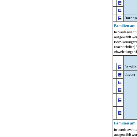
Durchsc
Familien am 
In bundesweit 1
ausgewählt wor
Bevölkerungszah
(nachrichtlich)"
Abweichungen i
Familie
davon
Familien am 
In bundesweit 1
ausgewählt wor