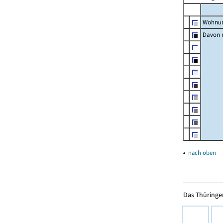
Wohnun
Davon m
▴
nach oben
Das Thüringer