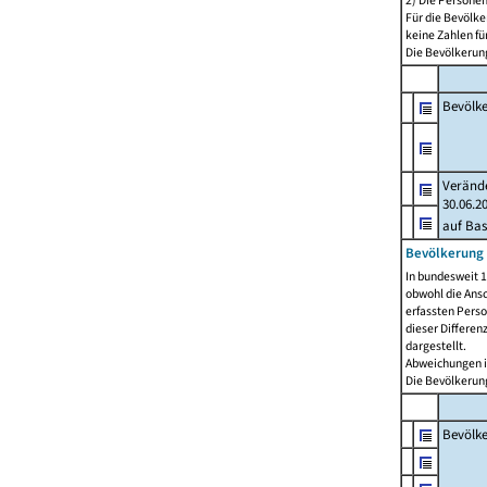
2) Die Persone
Für die Bevölke
keine Zahlen f
Die Bevölkerung
Bevölk
Verände
30.06.2
auf Bas
Bevölkerung 
In bundesweit 1
obwohl die Ansc
erfassten Pers
dieser Differen
dargestellt.
Abweichungen i
Die Bevölkerung
Bevölk