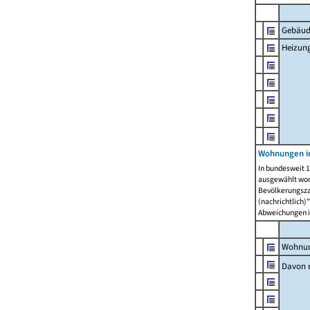
Gebäud
Heizun
Wohnungen i
In bundesweit 1
ausgewählt wor
Bevölkerungszah
(nachrichtlich)"
Abweichungen i
Wohnun
Davon 