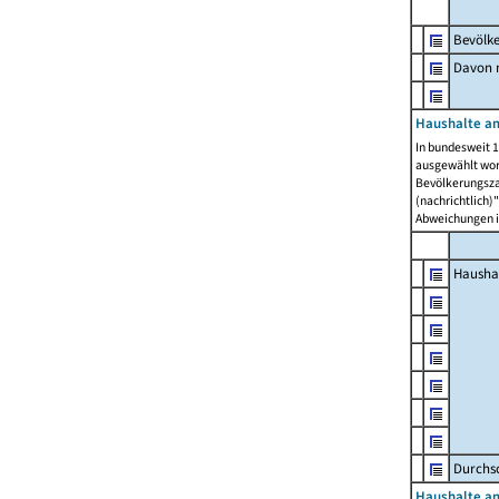
Bevölk
Davon m
Haushalte am
In bundesweit 1
ausgewählt wor
Bevölkerungszah
(nachrichtlich)"
Abweichungen i
Hausha
Durchsc
Haushalte am