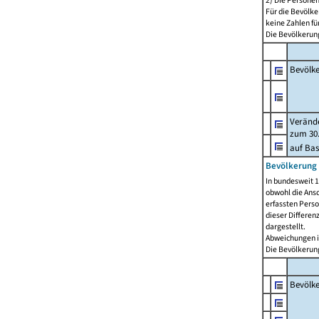
2) Die Persone
Für die Bevölke
keine Zahlen f
Die Bevölkerung
Bevölk
Verände
zum 30.
auf Bas
Bevölkerung 
In bundesweit 1
obwohl die Ansc
erfassten Pers
dieser Differen
dargestellt.
Abweichungen i
Die Bevölkerung
Bevölk