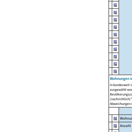
Wohnungen i
In bundesweit 1
ausgewählt wor
Bevölkerungszah
(nachrichtlich)"
Abweichungen i
Wohnun
Anzahl