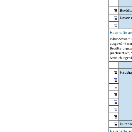
Bevölk
Davon m
Haushalte am
In bundesweit 1
ausgewählt wor
Bevölkerungszah
(nachrichtlich)"
Abweichungen i
Hausha
Durchsc
Haushalte am