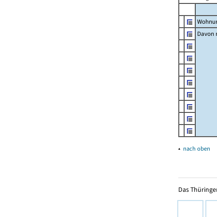
Wohnun
Davon m
▴
nach oben
Das Thüringer