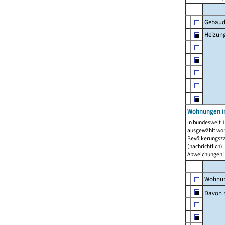
Gebäud
Heizun
Wohnungen i
In bundesweit 1
ausgewählt wor
Bevölkerungszah
(nachrichtlich)"
Abweichungen i
Wohnun
Davon 