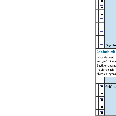
Eigent
Gebäude mit
In bundesweit 1
ausgewählt wor
Bevölkerungszah
(nachrichtlich)"
Abweichungen i
Gebäud