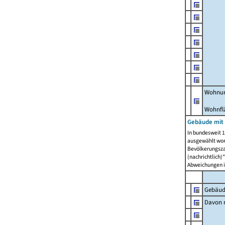
Wohnun
Wohnfl
Gebäude mit
In bundesweit 1
ausgewählt wor
Bevölkerungszah
(nachrichtlich)"
Abweichungen i
Gebäud
Davon m