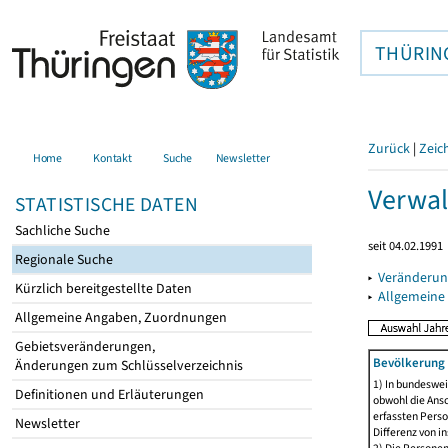
THÜRIN
Zurück
|
Zeic
Home
Kontakt
Suche
Newsletter
Verwal
STATISTISCHE DATEN
Sachliche Suche
seit 04.02.1991
Regionale Suche
▸
Veränderun
Kürzlich bereitgestellte Daten
▸
Allgemeine
Allgemeine Angaben, Zuordnungen
Gebietsveränderungen,
Bevölkerung 
Änderungen zum Schlüsselverzeichnis
1) In bundeswei
Definitionen und Erläuterungen
obwohl die Ansc
erfassten Perso
Newsletter
Differenz von i