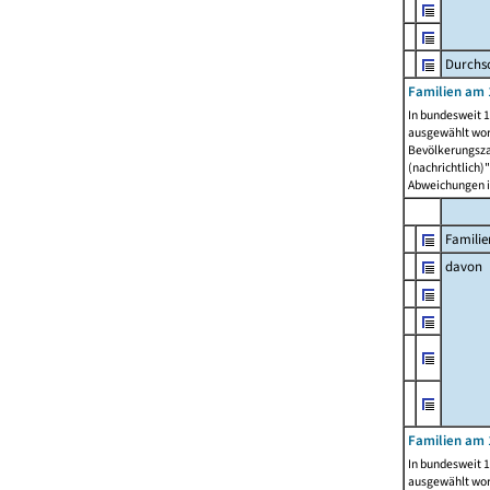
Durchsc
Familien am 
In bundesweit 1
ausgewählt wor
Bevölkerungszah
(nachrichtlich)"
Abweichungen i
Familie
davon
Familien am 
In bundesweit 1
ausgewählt wor