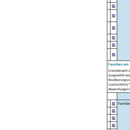
Familien am 
In bundesweit 1
ausgewählt wor
Bevölkerungszah
(nachrichtlich)"
Abweichungen i
Familie