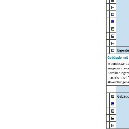
Eigent
Gebäude mit
In bundesweit 1
ausgewählt wor
Bevölkerungszah
(nachrichtlich)"
Abweichungen i
Gebäud