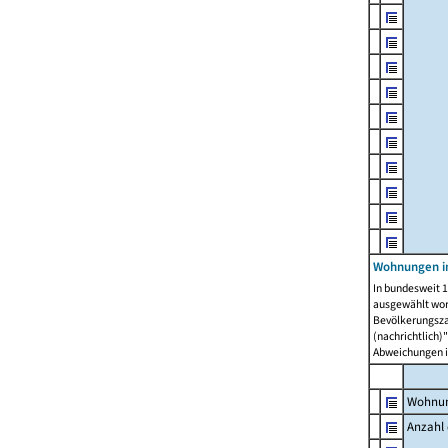
Wohnungen i
In bundesweit 1
ausgewählt wor
Bevölkerungszah
(nachrichtlich)"
Abweichungen i
Wohnun
Anzahl