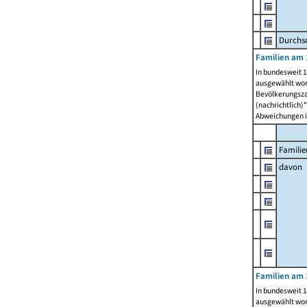
Durchsc
Familien am 
In bundesweit 1
ausgewählt wor
Bevölkerungszah
(nachrichtlich)"
Abweichungen i
Familie
davon
Familien am 
In bundesweit 1
ausgewählt wor