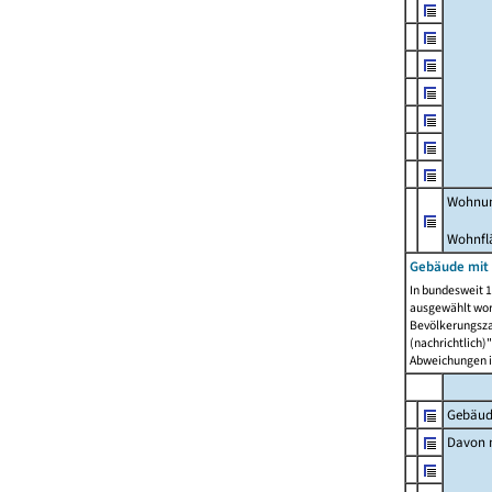
Wohnun
Wohnfl
Gebäude mit
In bundesweit 1
ausgewählt wor
Bevölkerungszah
(nachrichtlich)"
Abweichungen i
Gebäud
Davon m