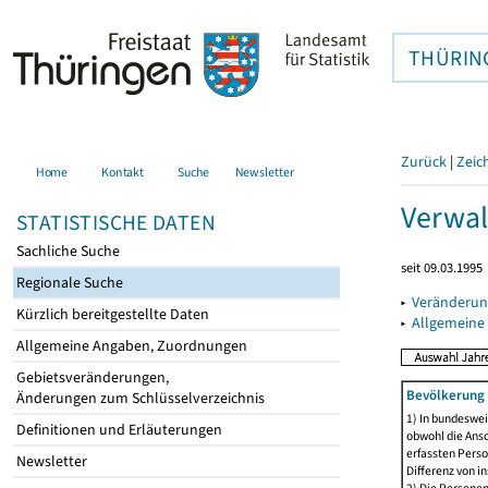
THÜRIN
Zurück
|
Zeic
Home
Kontakt
Suche
Newsletter
Verwal
STATISTISCHE DATEN
Sachliche Suche
seit 09.03.1995
Regionale Suche
▸
Veränderun
Kürzlich bereitgestellte Daten
▸
Allgemeine
Allgemeine Angaben, Zuordnungen
Gebietsveränderungen,
Bevölkerung 
Änderungen zum Schlüsselverzeichnis
1) In bundeswei
Definitionen und Erläuterungen
obwohl die Ansc
erfassten Perso
Newsletter
Differenz von i