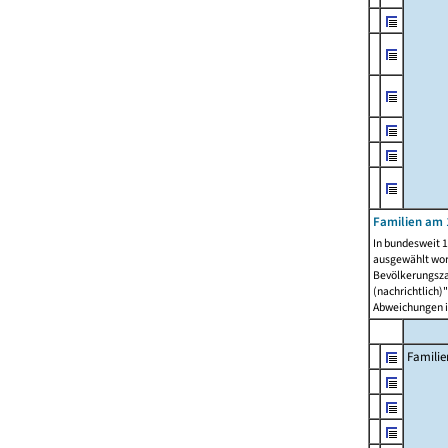
Familien am 
In bundesweit 1
ausgewählt wor
Bevölkerungszah
(nachrichtlich)"
Abweichungen i
Familie