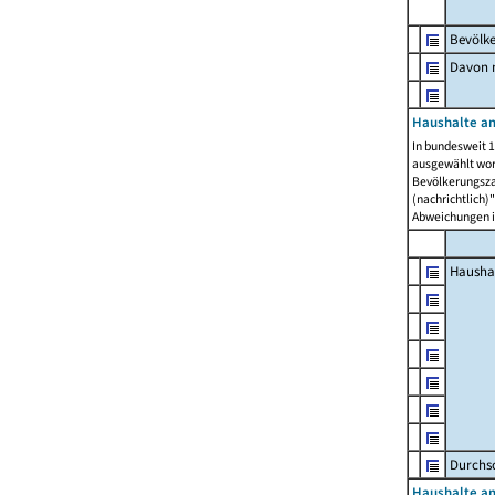
Bevölk
Davon m
Haushalte am
In bundesweit 1
ausgewählt wor
Bevölkerungszah
(nachrichtlich)"
Abweichungen i
Hausha
Durchsc
Haushalte am