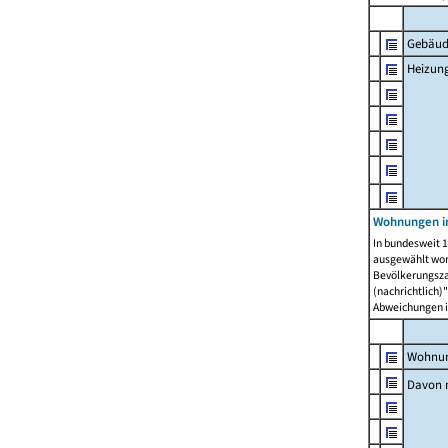
Gebäud
Heizun
Wohnungen i
In bundesweit 1
ausgewählt wor
Bevölkerungszah
(nachrichtlich)"
Abweichungen i
Wohnun
Davon 