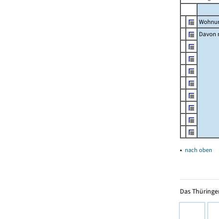
Wohnun
Davon m
▴
nach oben
Das Thüringer