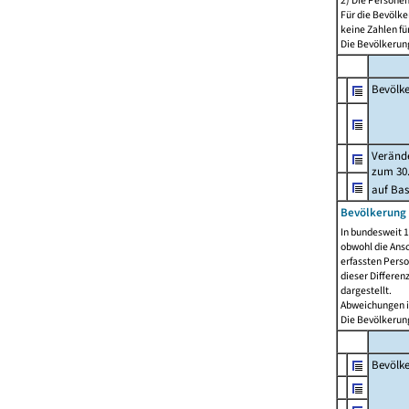
2) Die Persone
Für die Bevölke
keine Zahlen f
Die Bevölkerung
Bevölk
Verände
zum 30.
auf Bas
Bevölkerung 
In bundesweit 1
obwohl die Ansc
erfassten Pers
dieser Differen
dargestellt.
Abweichungen i
Die Bevölkerung
Bevölk