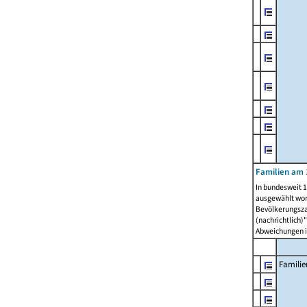
Familien am 
In bundesweit 1
ausgewählt wor
Bevölkerungszah
(nachrichtlich)"
Abweichungen i
Familie