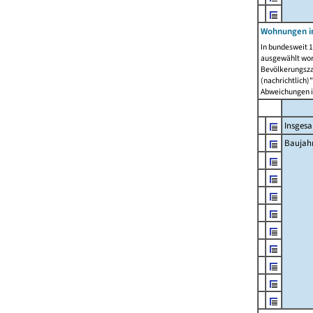
Wohnungen in
In bundesweit 1
ausgewählt wor
Bevölkerungszah
(nachrichtlich)"
Abweichungen i
Insges
Baujahr