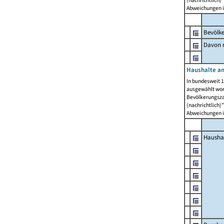
Abweichungen i
Bevölk
Davon m
Haushalte am
In bundesweit 1
ausgewählt wor
Bevölkerungszah
(nachrichtlich)"
Abweichungen i
Hausha