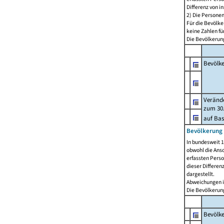
Differenz von i
2) Die Persone
Für die Bevölke
keine Zahlen f
Die Bevölkerung
Bevölk
Verände
zum 30.
auf Bas
Bevölkerung 
In bundesweit 1
obwohl die Ansc
erfassten Pers
dieser Differen
dargestellt.
Abweichungen i
Die Bevölkerung
Bevölk