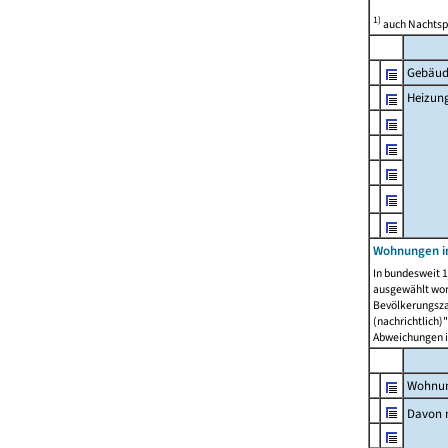
1)
auch Nachtsp
Gebäud
Heizun
Wohnungen i
In bundesweit 1
ausgewählt wor
Bevölkerungszah
(nachrichtlich)"
Abweichungen i
Wohnun
Davon 