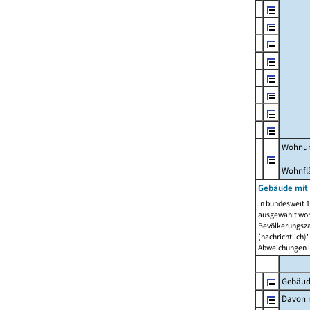
Wohnun
Wohnfl
Gebäude mit
In bundesweit 1
ausgewählt wor
Bevölkerungszah
(nachrichtlich)"
Abweichungen i
Gebäud
Davon m