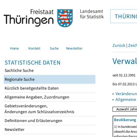
THÜRIN
Zurück
|
Zeic
Home
Kontakt
Suche
Newsletter
Verwal
STATISTISCHE DATEN
Sachliche Suche
seit 01.12.1991
Regionale Suche
bis 07.02.2013 
Kürzlich bereitgestellte Daten
▸
Veränderun
Allgemeine Angaben, Zuordnungen
▸
Allgemeine
Gebietsveränderungen,
Änderungen zum Schlüsselverzeichnis
Bevölkerung 
Definitionen und Erläuterungen
1) In bundeswei
Newsletter
obwohl die Ansc
erfassten Perso