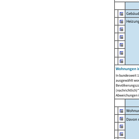
Gebäud
Heizun
Wohnungen i
In bundesweit 1
ausgewählt wor
Bevölkerungszah
(nachrichtlich)"
Abweichungen i
Wohnun
Davon 