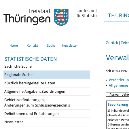
THÜRIN
Zurück
|
Zeic
Home
Kontakt
Suche
Newsletter
Verwal
STATISTISCHE DATEN
Sachliche Suche
seit 09.03.1992
Regionale Suche
▸
Veränderun
Kürzlich bereitgestellte Daten
▸
Allgemeine
Allgemeine Angaben, Zuordnungen
Gebietsveränderungen,
Bevölkerung 
Änderungen zum Schlüsselverzeichnis
1) In bundeswei
Definitionen und Erläuterungen
obwohl die Ansc
erfassten Perso
Newsletter
Differenz von i