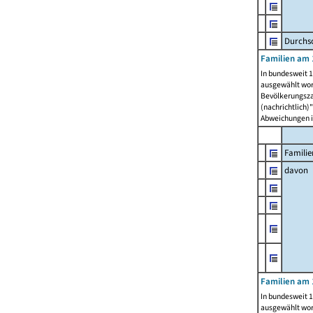
Durchsc
Familien am 
In bundesweit 1
ausgewählt wor
Bevölkerungszah
(nachrichtlich)"
Abweichungen i
Familie
davon
Familien am 
In bundesweit 1
ausgewählt wor