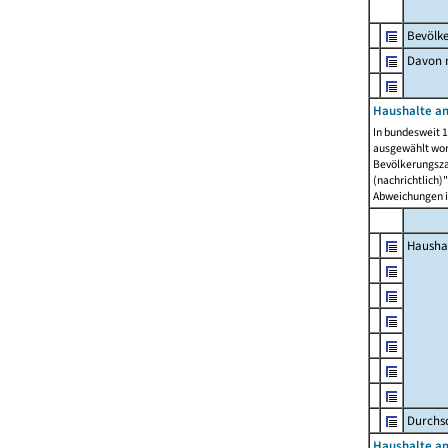
Bevölk
Davon m
Haushalte am
In bundesweit 1
ausgewählt wor
Bevölkerungszah
(nachrichtlich)"
Abweichungen i
Hausha
Durchsc
Haushalte am