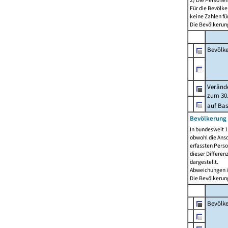
2) Die Persone
Für die Bevölke
keine Zahlen f
Die Bevölkerung
Bevölk
Verände
zum 30.
auf Bas
Bevölkerung 
In bundesweit 1
obwohl die Ansc
erfassten Pers
dieser Differen
dargestellt.
Abweichungen i
Die Bevölkerung
Bevölk