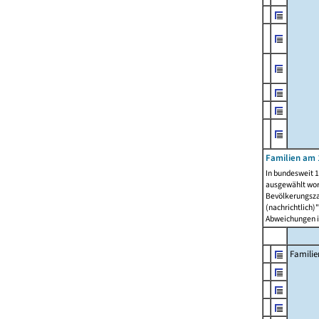
Familien am 
In bundesweit 1
ausgewählt wor
Bevölkerungszah
(nachrichtlich)"
Abweichungen i
Familie