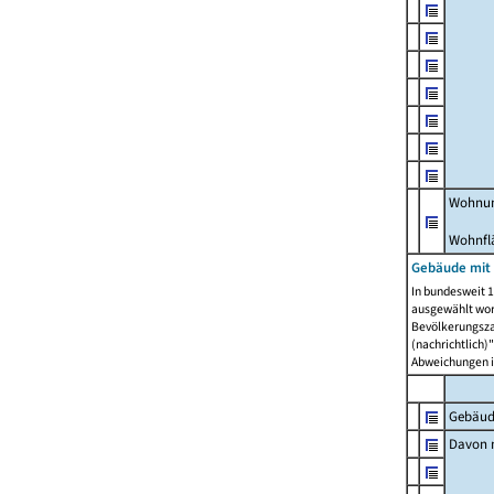
Wohnun
Wohnfl
Gebäude mit
In bundesweit 1
ausgewählt wor
Bevölkerungszah
(nachrichtlich)"
Abweichungen i
Gebäud
Davon m