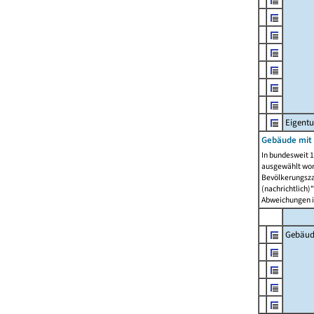
Eigent
Gebäude mit
In bundesweit 1
ausgewählt wor
Bevölkerungszah
(nachrichtlich)"
Abweichungen i
Gebäud