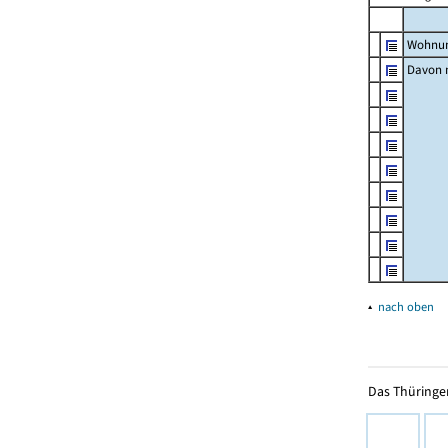
Wohnun
Davon m
▴
nach oben
Das Thüringer