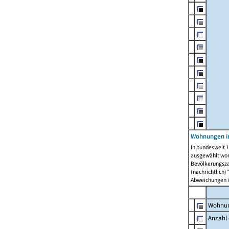
Wohnungen i
In bundesweit 1
ausgewählt wor
Bevölkerungszah
(nachrichtlich)"
Abweichungen i
Wohnun
Anzahl