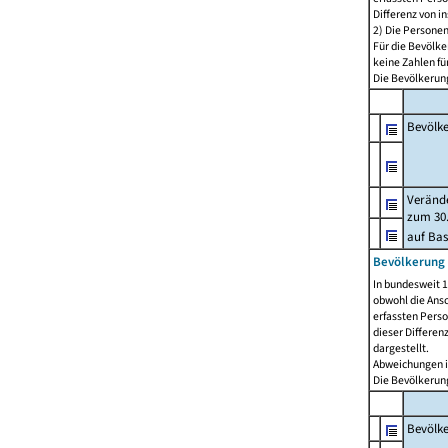
Differenz von i
2) Die Persone
Für die Bevölke
keine Zahlen f
Die Bevölkerung
Bevölk
Verände
zum 30.
auf Bas
Bevölkerung 
In bundesweit 1
obwohl die Ansc
erfassten Pers
dieser Differen
dargestellt.
Abweichungen i
Die Bevölkerung
Bevölk