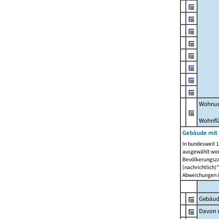
Wohnun
Wohnfl
Gebäude mit
In bundesweit 1
ausgewählt wor
Bevölkerungszah
(nachrichtlich)"
Abweichungen i
Gebäud
Davon m