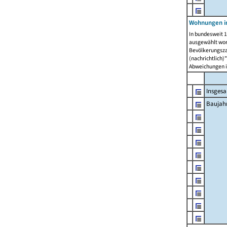
Wohnungen in
In bundesweit 1
ausgewählt wor
Bevölkerungszah
(nachrichtlich)"
Abweichungen i
Insges
Baujahr