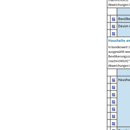
Abweichungen i
Bevölk
Davon m
Haushalte am
In bundesweit 1
ausgewählt wor
Bevölkerungszah
(nachrichtlich)"
Abweichungen i
Hausha