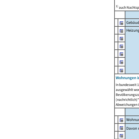
1)
auch Nachtsp
Gebäud
Heizun
Wohnungen i
In bundesweit 1
ausgewählt wor
Bevölkerungszah
(nachrichtlich)"
Abweichungen i
Wohnun
Davon 