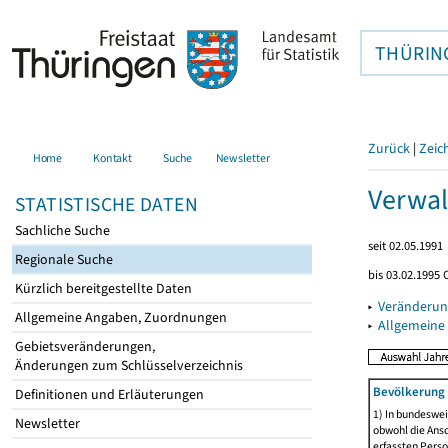
THÜRIN
Zurück
|
Zeic
Home
Kontakt
Suche
Newsletter
Verwal
STATISTISCHE DATEN
Sachliche Suche
seit 02.05.1991
Regionale Suche
bis 03.02.1995 
Kürzlich bereitgestellte Daten
▸
Veränderun
Allgemeine Angaben, Zuordnungen
▸
Allgemeine
Gebietsveränderungen,
Änderungen zum Schlüsselverzeichnis
Bevölkerung 
Definitionen und Erläuterungen
1) In bundeswei
Newsletter
obwohl die Ansc
erfassten Perso