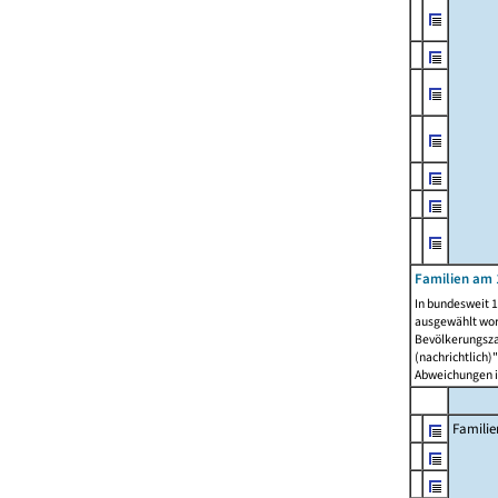
Familien am 
In bundesweit 1
ausgewählt wor
Bevölkerungszah
(nachrichtlich)"
Abweichungen i
Familie