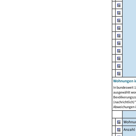
Wohnungen i
In bundesweit 1
ausgewählt wor
Bevölkerungszah
(nachrichtlich)"
Abweichungen i
Wohnun
Anzahl