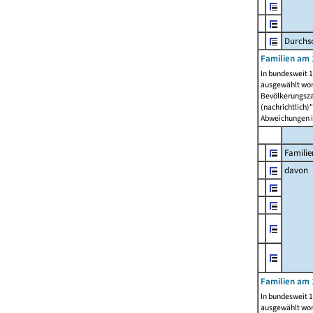
Durchsc
Familien am 
In bundesweit 1
ausgewählt wor
Bevölkerungszah
(nachrichtlich)"
Abweichungen i
Familie
davon
Familien am 
In bundesweit 1
ausgewählt wor