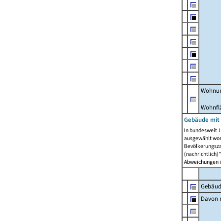
Wohnun
Wohnfl
Gebäude mit
In bundesweit 1
ausgewählt wor
Bevölkerungszah
(nachrichtlich)"
Abweichungen i
Gebäud
Davon m