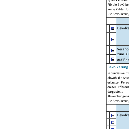
2) Die Persone
Für die Bevölke
keine Zahlen f
Die Bevölkerung
Bevölk
Verände
zum 30.
auf Bas
Bevölkerung 
In bundesweit 1
obwohl die Ansc
erfassten Pers
dieser Differen
dargestellt.
Abweichungen i
Die Bevölkerung
Bevölk