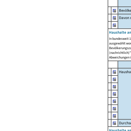
Bevölk
Davon m
Haushalte am
In bundesweit 1
ausgewählt wor
Bevölkerungszah
(nachrichtlich)"
Abweichungen i
Hausha
Durchsc
Haushalte am