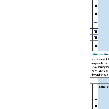
Familien am 
In bundesweit 1
ausgewählt wor
Bevölkerungszah
(nachrichtlich)"
Abweichungen i
Familie