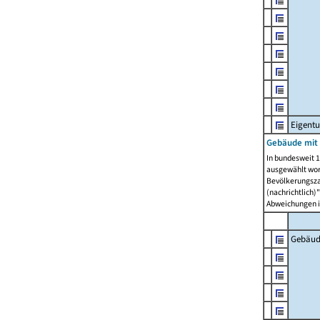
Eigent
Gebäude mit
In bundesweit 1
ausgewählt wor
Bevölkerungszah
(nachrichtlich)"
Abweichungen i
Gebäud