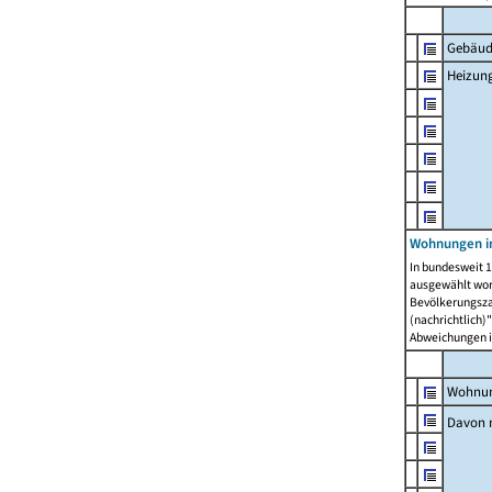
Gebäud
Heizun
Wohnungen i
In bundesweit 1
ausgewählt wor
Bevölkerungszah
(nachrichtlich)"
Abweichungen i
Wohnun
Davon 