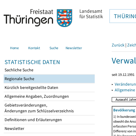
THÜRIN
Zurück
|
Zeic
Home
Kontakt
Suche
Newsletter
Verwal
STATISTISCHE DATEN
Sachliche Suche
seit 19.12.1991
Regionale Suche
▸
Veränderun
Kürzlich bereitgestellte Daten
▸
Allgemeine
Allgemeine Angaben, Zuordnungen
Gebietsveränderungen,
Bevölkerung 
Änderungen zum Schlüsselverzeichnis
1) In bundeswei
Definitionen und Erläuterungen
obwohl die Ansc
erfassten Perso
Newsletter
Differenz von i