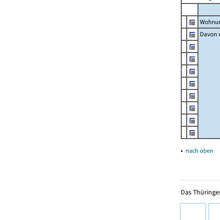
Wohnun
Davon m
▴
nach oben
Das Thüringer