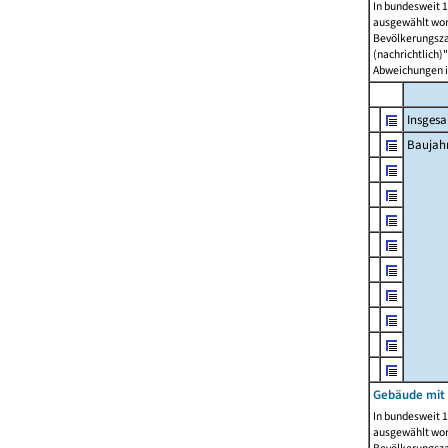
In bundesweit 1
ausgewählt wor
Bevölkerungszah
(nachrichtlich)"
Abweichungen i
Insges
Baujahr
Gebäude mit
In bundesweit 1
ausgewählt wor