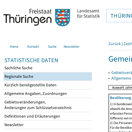
THÜRIN
Zurück
|
Zeic
Home
Kontakt
Suche
Newsletter
Gemei
STATISTISCHE DATEN
Sachliche Suche
▸
Gebietsver
Regionale Suche
▸
Allgemeine
Kürzlich bereitgestellte Daten
Allgemeine Angaben, Zuordnungen
Bevölkerung 
Gebietsveränderungen,
1) In bundeswei
Änderungen zum Schlüsselverzeichnis
obwohl die Ansc
erfassten Perso
Definitionen und Erläuterungen
Differenz von i
2) Die Persone
Newsletter
Für die Bevölke