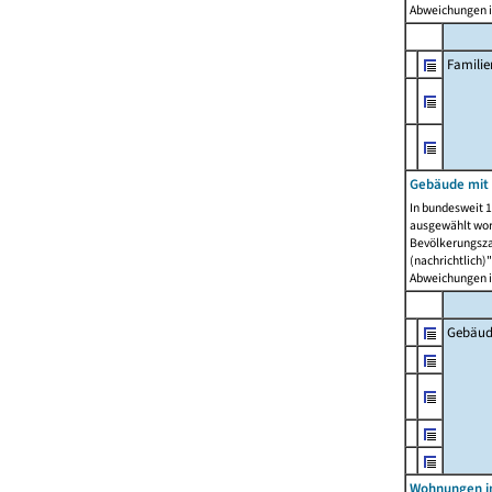
Abweichungen i
Famili
Gebäude mit
In bundesweit 1
ausgewählt wor
Bevölkerungszah
(nachrichtlich)"
Abweichungen i
Gebäud
Wohnungen i