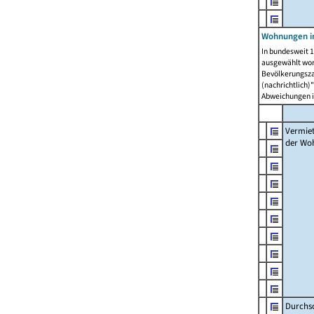
Wohnungen in
In bundesweit 1
ausgewählt wor
Bevölkerungszah
(nachrichtlich)"
Abweichungen i
Vermie
der Wo
Durchs