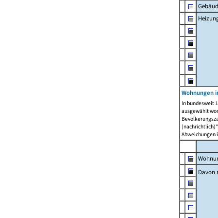
Gebäud
Heizun
Wohnungen i
In bundesweit 1
ausgewählt wor
Bevölkerungszah
(nachrichtlich)"
Abweichungen i
Wohnun
Davon 