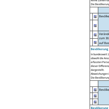
keine Zahlen f
Die Bevölkerung
Bevölk
Verände
zum 30.
auf Bas
Bevölkerung 
In bundesweit 1
obwohl die Ansc
erfassten Pers
dieser Differen
dargestellt.
Abweichungen i
Die Bevölkerung
Bevölk
Bevölkerung 