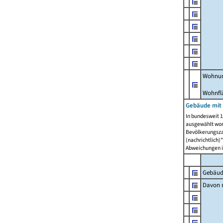
Wohnun
Wohnfl
Gebäude mit
In bundesweit 1
ausgewählt wor
Bevölkerungszah
(nachrichtlich)"
Abweichungen i
Gebäud
Davon m