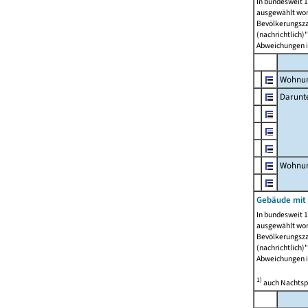
In bundesweit 1
ausgewählt wor
Bevölkerungszah
(nachrichtlich)"
Abweichungen i
Wohnun
Darunt
Wohnun
Gebäude mit
In bundesweit 1
ausgewählt wor
Bevölkerungszah
(nachrichtlich)"
Abweichungen i
1)
auch Nachtsp