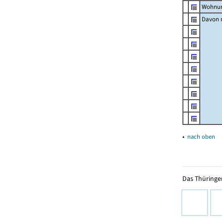
Wohnun
Davon m
▴
nach oben
Das Thüringer