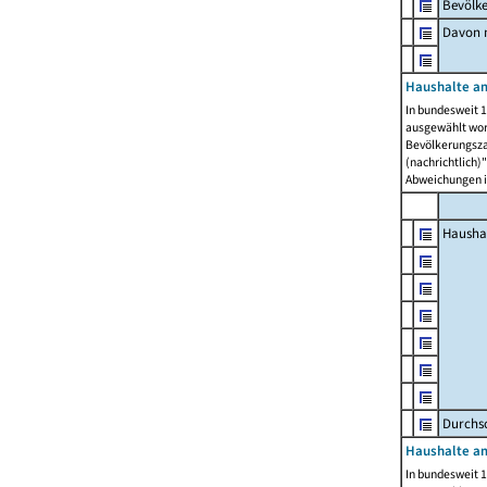
Bevölk
Davon m
Haushalte am
In bundesweit 1
ausgewählt wor
Bevölkerungszah
(nachrichtlich)"
Abweichungen i
Hausha
Durchsc
Haushalte am
In bundesweit 1