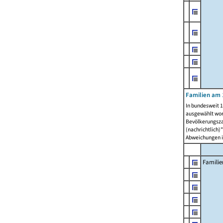
Familien am 
In bundesweit 1
ausgewählt wor
Bevölkerungszah
(nachrichtlich)"
Abweichungen i
Familie