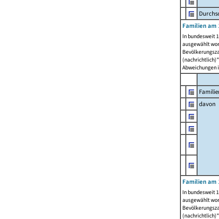
Durchsc
Familien am 
In bundesweit 1
ausgewählt wor
Bevölkerungszah
(nachrichtlich)"
Abweichungen i
Familie
davon
Familien am 
In bundesweit 1
ausgewählt wor
Bevölkerungszah
(nachrichtlich)"