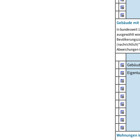
Gebäude mit
In bundesweit 1
ausgewählt wor
Bevölkerungszah
(nachrichtlich)"
Abweichungen i
Gebäud
Eigent
Wohnungen in