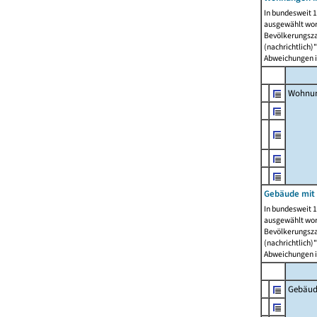
In bundesweit 1
ausgewählt wor
Bevölkerungszah
(nachrichtlich)"
Abweichungen i
Wohnun
Gebäude mit 
In bundesweit 1
ausgewählt wor
Bevölkerungszah
(nachrichtlich)"
Abweichungen i
Gebäud