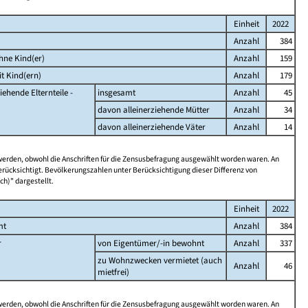
Einheit
2022
Anzahl
384
hne Kind(er)
Anzahl
159
t Kind(ern)
Anzahl
179
iehende Elternteile -
insgesamt
Anzahl
45
davon alleinerziehende Mütter
Anzahl
34
davon alleinerziehende Väter
Anzahl
14
 werden, obwohl die Anschriften für die Zensusbefragung ausgewählt worden waren. An
rücksichtigt. Bevölkerungszahlen unter Berücksichtigung dieser Differenz von
ch)" dargestellt.
Einheit
2022
mt
Anzahl
384
r
von Eigentümer/-in bewohnt
Anzahl
337
zu Wohnzwecken vermietet (auch
Anzahl
46
mietfrei)
 werden, obwohl die Anschriften für die Zensusbefragung ausgewählt worden waren. An