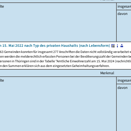
lte
insgesa
davon
 15. Mai 2022 nach Typ des privaten Haushalts (nach Lebensform)
63 Gemeinden konnten für insgesamt 277 Anschriften die Daten nicht vollständig verarbeitet
ten werden die melderechtlich erfassten Personen bei der Bevölkerungszahl der Gemeinden be
rsonen in Thüringen sind in der Tabelle "Amtliche Einwohnerzahl am 15. Mai 2024 (nachrichtli
n den Summen erklären sich aus dem eingesetzten Geheimhaltungsverfahren.
Merkmal
lte
insgesa
davon