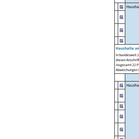
Hausha
Haushalte am
In bundesweit 1
diesen Anschrif
insgesamt 22 Pe
Abweichungen i
Hausha