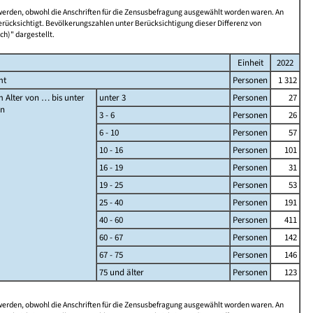
 werden, obwohl die Anschriften für die Zensusbefragung ausgewählt worden waren. An
rücksichtigt. Bevölkerungszahlen unter Berücksichtigung dieser Differenz von
ch)" dargestellt.
Einheit
2022
mt
Personen
1 312
 Alter von … bis unter
unter 3
Personen
27
en
3 - 6
Personen
26
6 - 10
Personen
57
10 - 16
Personen
101
16 - 19
Personen
31
19 - 25
Personen
53
25 - 40
Personen
191
40 - 60
Personen
411
60 - 67
Personen
142
67 - 75
Personen
146
75 und älter
Personen
123
 werden, obwohl die Anschriften für die Zensusbefragung ausgewählt worden waren. An