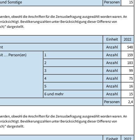
 und Sonstige
Personen
15
 werden, obwohl die Anschriften für die Zensusbefragung ausgewählt worden waren. An
rücksichtigt. Bevölkerungszahlen unter Berücksichtigung dieser Differenz von
ch)" dargestellt.
Einheit
2022
mt
Anzahl
548
it … Person(en)
1
Anzahl
159
2
Anzahl
183
3
Anzahl
99
4
Anzahl
75
5
Anzahl
16
6 und mehr
Anzahl
15
Personen
2,4
 werden, obwohl die Anschriften für die Zensusbefragung ausgewählt worden waren. An
rücksichtigt. Bevölkerungszahlen unter Berücksichtigung dieser Differenz von
ch)" dargestellt.
Einheit
2022