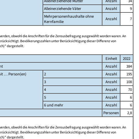
Alleinerziehende Mütter
Anzahl
34
Alleinerziehende Väter
Anzahl
9
Mehrpersonenhaushalte ohne
Anzahl
7
Kernfamilie
 werden, obwohl die Anschriften für die Zensusbefragung ausgewählt worden waren. An
rücksichtigt. Bevölkerungszahlen unter Berücksichtigung dieser Differenz von
ch)" dargestellt.
Einheit
2022
mt
Anzahl
384
it … Person(en)
2
Anzahl
195
3
Anzahl
108
4
Anzahl
70
5
Anzahl
6
6 und mehr
Anzahl
6
Personen
2,8
 werden, obwohl die Anschriften für die Zensusbefragung ausgewählt worden waren. An
rücksichtigt. Bevölkerungszahlen unter Berücksichtigung dieser Differenz von
ch)" dargestellt.