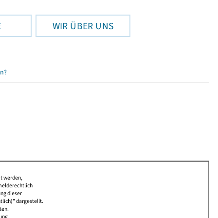
E
WIR ÜBER UNS
en?
et werden,
melderechtlich
ung dieser
lich)" dargestellt.
ten.
bung