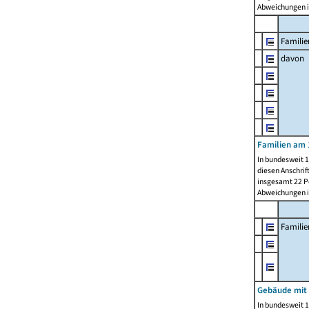
Abweichungen i
Familie
davon
Familien am 
In bundesweit 1
diesen Anschrif
insgesamt 22 Pe
Abweichungen i
Famili
Gebäude mit
In bundesweit 1