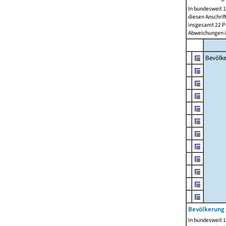
In bundesweit 1
diesen Anschrif
insgesamt 22 Pe
Abweichungen i
Bevölk
Bevölkerung 
In bundesweit 1