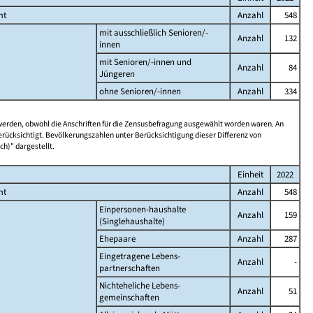
mt
Anzahl
548
mit ausschließlich Senioren/-
Anzahl
132
innen
mit Senioren/-innen und
Anzahl
84
Jüngeren
ohne Senioren/-innen
Anzahl
334
 werden, obwohl die Anschriften für die Zensusbefragung ausgewählt worden waren. An
rücksichtigt. Bevölkerungszahlen unter Berücksichtigung dieser Differenz von
ch)" dargestellt.
Einheit
2022
mt
Anzahl
548
Einpersonen-haushalte
Anzahl
159
(Singlehaushalte)
Ehepaare
Anzahl
287
Eingetragene Lebens-
Anzahl
-
partnerschaften
Nichteheliche Lebens-
Anzahl
51
gemeinschaften