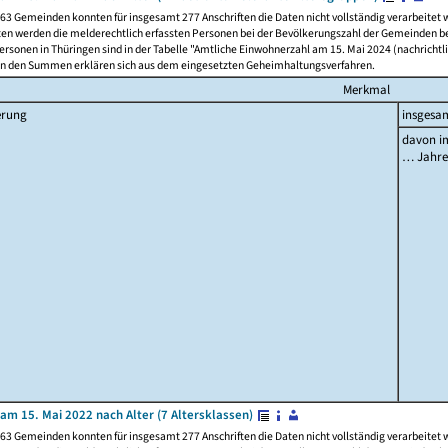
63 Gemeinden konnten für insgesamt 277 Anschriften die Daten nicht vollständig verarbeitet
ten werden die melderechtlich erfassten Personen bei der Bevölkerungszahl der Gemeinden be
rsonen in Thüringen sind in der Tabelle "Amtliche Einwohnerzahl am 15. Mai 2024 (nachrichtli
n den Summen erklären sich aus dem eingesetzten Geheimhaltungsverfahren.
Merkmal
erung
insgesa
davon im
… Jahr
am 15. Mai 2022 nach Alter (7 Altersklassen)
63 Gemeinden konnten für insgesamt 277 Anschriften die Daten nicht vollständig verarbeitet