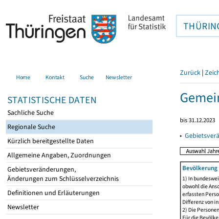
THÜRIN
Zurück
|
Zeic
Home
Kontakt
Suche
Newsletter
Gemein
STATISTISCHE DATEN
Sachliche Suche
bis 31.12.2023
Regionale Suche
▸
Gebietsver
Kürzlich bereitgestellte Daten
Allgemeine Angaben, Zuordnungen
Bevölkerung 
Gebietsveränderungen,
Änderungen zum Schlüsselverzeichnis
1) In bundeswei
obwohl die Ansc
Definitionen und Erläuterungen
erfassten Perso
Differenz von i
Newsletter
2) Die Persone
Für die Bevölke