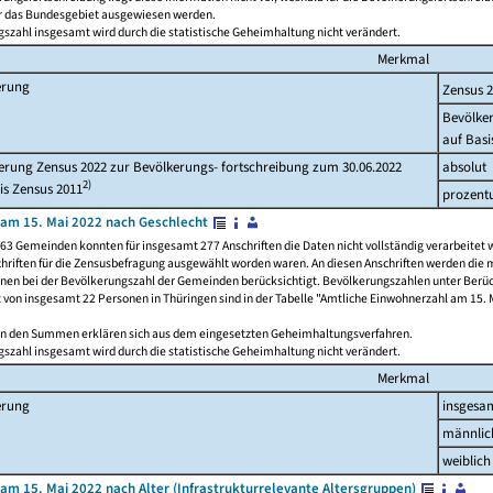
ür das Bundesgebiet ausgewiesen werden.
szahl insgesamt wird durch die statistische Geheimhaltung nicht verändert.
Merkmal
erung
Zensus 
Bevölke
auf Basi
rung Zensus 2022 zur Bevölkerungs- fortschreibung zum 30.06.2022
absolut
2)
is Zensus 2011
prozent
am 15. Mai 2022 nach Geschlecht
63 Gemeinden konnten für insgesamt 277 Anschriften die Daten nicht vollständig verarbeitet 
hriften für die Zensusbefragung ausgewählt worden waren. An diesen Anschriften werden die 
onen bei der Bevölkerungszahl der Gemeinden berücksichtigt. Bevölkerungszahlen unter Berü
z von insgesamt 22 Personen in Thüringen sind in der Tabelle "Amtliche Einwohnerzahl am 15. 
n den Summen erklären sich aus dem eingesetzten Geheimhaltungsverfahren.
szahl insgesamt wird durch die statistische Geheimhaltung nicht verändert.
Merkmal
erung
insgesa
männlic
weiblich
am 15. Mai 2022 nach Alter (Infrastrukturrelevante Altersgruppen)