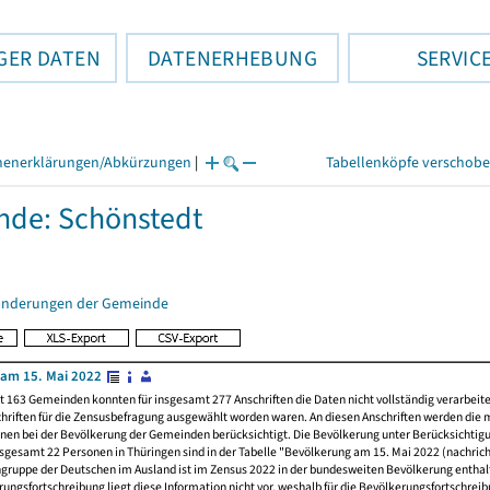
GER DATEN
DATENERHEBUNG
SERVIC
henerklärungen/Abkürzungen
|
Tabellenköpfe verschob
de: Schönstedt
änderungen der Gemeinde
am 15. Mai 2022
t 163 Gemeinden konnten für insgesamt 277 Anschriften die Daten nicht vollständig verarbeit
hriften für die Zensusbefragung ausgewählt worden waren. An diesen Anschriften werden die 
nen bei der Bevölkerung der Gemeinden berücksichtigt. Die Bevölkerung unter Berücksichtig
nsgesamt 22 Personen in Thüringen sind in der Tabelle "Bevölkerung am 15. Mai 2022 (nachricht
ngruppe der Deutschen im Ausland ist im Zensus 2022 in der bundesweiten Bevölkerung enthal
rungsfortschreibung liegt diese Information nicht vor, weshalb für die Bevölkerungsfortschrei