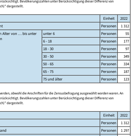
rücksichtigt. Bevölkerungszahlen unter Berücksichtigung dieser Differenz von
ch)" dargestellt.
Einheit
2022
mt
Personen
1 312
 Alter von … bis unter
unter 6
Personen
55
en
6 - 18
Personen
177
18 - 30
Personen
97
30 - 50
Personen
349
50 - 65
Personen
334
65 - 75
Personen
187
75 und älter
Personen
123
 werden, obwohl die Anschriften für die Zensusbefragung ausgewählt worden waren. An
rücksichtigt. Bevölkerungszahlen unter Berücksichtigung dieser Differenz von
ch)" dargestellt.
Einheit
2022
Personen
1 312
land
Personen
1 297