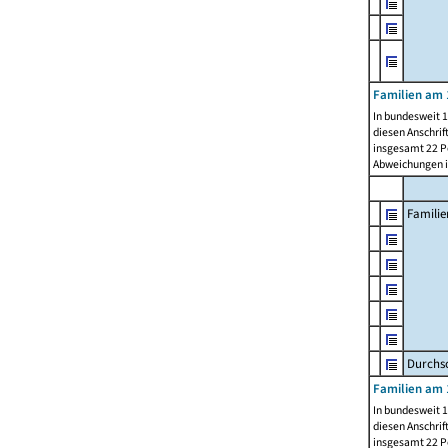
Familien am 
In bundesweit 1
diesen Anschrif
insgesamt 22 Pe
Abweichungen i
Familie
Durchsc
Familien am 
In bundesweit 1
diesen Anschrif
insgesamt 22 Pe