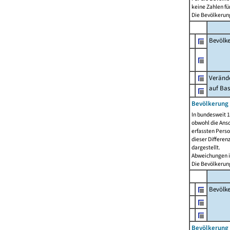
keine Zahlen f
Die Bevölkerung
Bevölk
Verände
auf Bas
Bevölkerung 
In bundesweit 1
obwohl die Ansc
erfassten Pers
dieser Differen
dargestellt.
Abweichungen i
Die Bevölkerung
Bevölk
Bevölkerung 