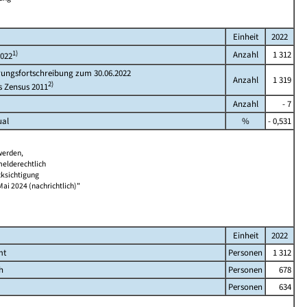
Einheit
2022
1)
Anzahl
1 312
2022
rungsfortschreibung zum 30.06.2022
Anzahl
1 319
2)
s Zensus 2011
Anzahl
- 7
ual
%
- 0,531
werden,
melderechtlich
cksichtigung
Mai 2024 (nachrichtlich)"
Einheit
2022
mt
Personen
1 312
h
Personen
678
Personen
634