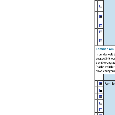
Familien am 
In bundesweit 1
ausgewählt wor
Bevölkerungszah
(nachrichtlich)"
Abweichungen i
Familie