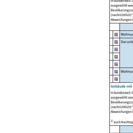
In bundesweit 1
ausgewählt wor
Bevölkerungszah
(nachrichtlich)"
Abweichungen i
Wohnun
Darunt
Wohnun
Gebäude mit
In bundesweit 1
ausgewählt wor
Bevölkerungszah
(nachrichtlich)"
Abweichungen i
1)
auch Nachtsp