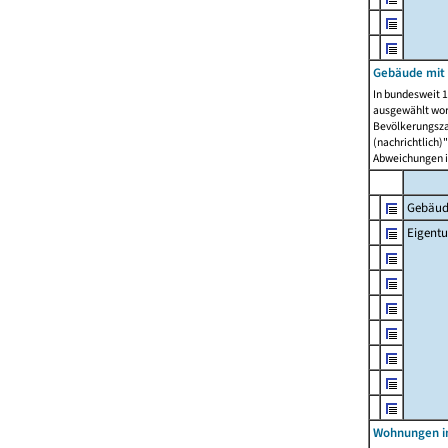
Gebäude mit
In bundesweit 1
ausgewählt wor
Bevölkerungszah
(nachrichtlich)"
Abweichungen i
Gebäud
Eigent
Wohnungen in