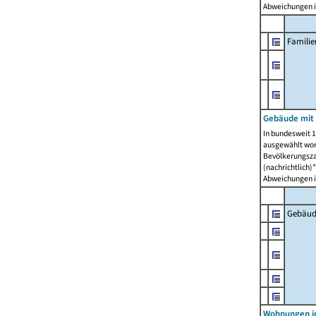
Abweichungen i
Famili
Gebäude mit
In bundesweit 1
ausgewählt wor
Bevölkerungszah
(nachrichtlich)"
Abweichungen i
Gebäud
Wohnungen i