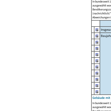
In bundesweit 1
ausgewählt wor
Bevölkerungszah
(nachrichtlich)"
Abweichungen i
Insges
Baujahr
Gebäude mit
In bundesweit 1
ausgewählt wor