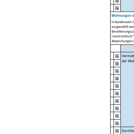
Wohnungen in
In bundesweit 1
ausgewählt wor
Bevölkerungszah
(nachrichtlich)"
Abweichungen i
Vermie
der Wo
Durchs