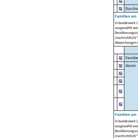
Durchsc
Familien am 
In bundesweit 1
ausgewählt wor
Bevölkerungszah
(nachrichtlich)"
Abweichungen i
Familie
davon
Familien am 
In bundesweit 1
ausgewählt wor
Bevölkerungszah
(nachrichtlich)"