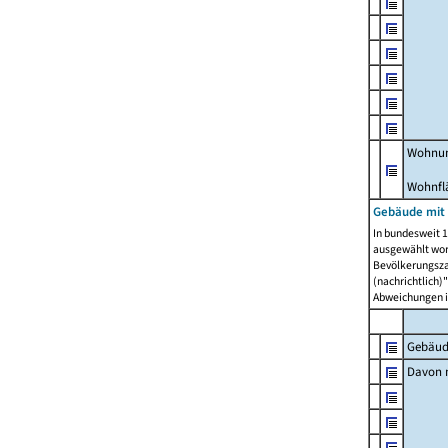
Wohnun
Wohnfl
Gebäude mit
In bundesweit 1
ausgewählt wor
Bevölkerungszah
(nachrichtlich)"
Abweichungen i
Gebäud
Davon m