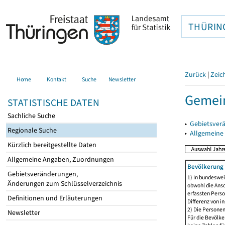
THÜRIN
Zurück
|
Zeic
Home
Kontakt
Suche
Newsletter
Gemei
STATISTISCHE DATEN
Sachliche Suche
▸
Gebietsver
Regionale Suche
▸
Allgemeine
Kürzlich bereitgestellte Daten
Allgemeine Angaben, Zuordnungen
Bevölkerung 
Gebietsveränderungen,
1) In bundeswei
Änderungen zum Schlüsselverzeichnis
obwohl die Ansc
erfassten Perso
Definitionen und Erläuterungen
Differenz von i
2) Die Persone
Newsletter
Für die Bevölke