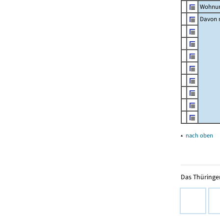
Wohnun
Davon m
▴
nach oben
Das Thüringer