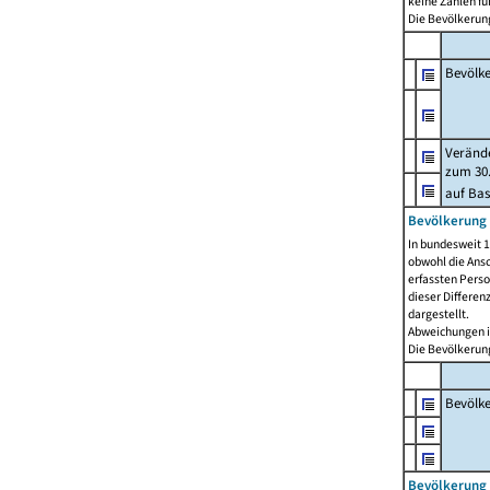
keine Zahlen f
Die Bevölkerung
Bevölk
Verände
zum 30.
auf Bas
Bevölkerung 
In bundesweit 1
obwohl die Ansc
erfassten Pers
dieser Differen
dargestellt.
Abweichungen i
Die Bevölkerung
Bevölk
Bevölkerung 