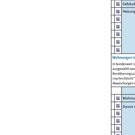
Gebäud
Heizun
Wohnungen i
In bundesweit 1
ausgewählt wor
Bevölkerungszah
(nachrichtlich)"
Abweichungen i
Wohnun
Davon 