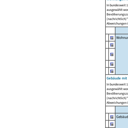
In bundesweit 1
ausgewählt wor
Bevölkerungszah
(nachrichtlich)"
Abweichungen i
Wohnun
Gebäude mit 
In bundesweit 1
ausgewählt wor
Bevölkerungszah
(nachrichtlich)"
Abweichungen i
Gebäud