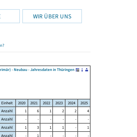
E
WIR ÜBER UNS
en?
mär) - Neubau - Jahresdaten in Thüringen
Einheit
2020
2021
2022
2023
2024
2025
Anzahl
1
6
1
2
2
4
Anzahl
-
-
-
-
-
-
Anzahl
1
3
1
1
-
1
Anzahl
-
1
-
-
-
-