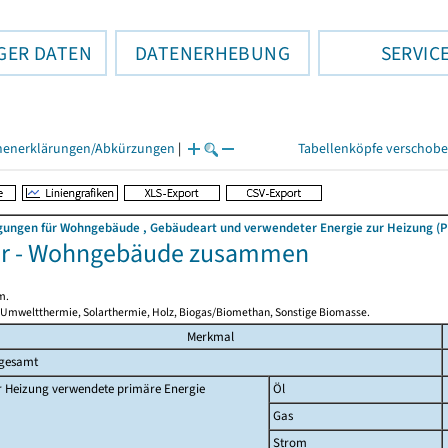
GER DATEN
DATENERHEBUNG
SERVIC
henerklärungen/Abkürzungen
|
Tabellenköpfe verschob
ngen für Wohngebäude , Gebäudeart und verwendeter Energie zur Heizung (Pri
er - Wohngebäude zusammen
m.
 Umweltthermie, Solarthermie, Holz, Biogas/Biomethan, Sonstige Biomasse.
Merkmal
sgesamt
r Heizung verwendete primäre Energie
Öl
Gas
Strom