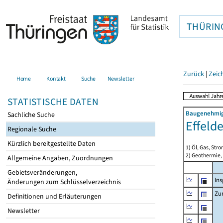
THÜRIN
Zurück
|
Zeic
Home
Kontakt
Suche
Newsletter
STATISTISCHE DATEN
Baugenehmigu
Sachliche Suche
Effeld
Regionale Suche
Kürzlich bereitgestellte Daten
1) Öl, Gas, Stro
2) Geothermie,
Allgemeine Angaben, Zuordnungen
Gebietsveränderungen,
In
Änderungen zum Schlüsselverzeichnis
Zu
Definitionen und Erläuterungen
Newsletter