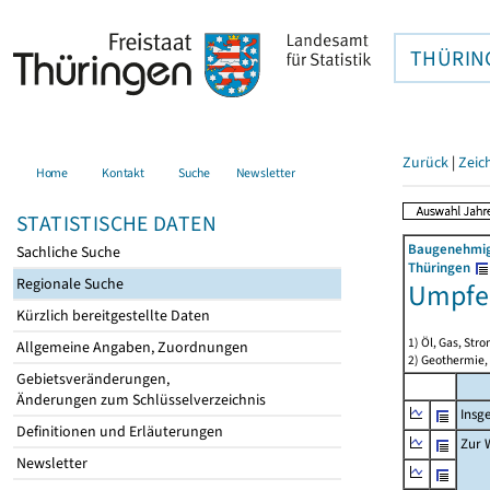
THÜRIN
Zurück
|
Zeic
Home
Kontakt
Suche
Newsletter
STATISTISCHE DATEN
Baugenehmigu
Sachliche Suche
Thüringen
Regionale Suche
Umpfe
Kürzlich bereitgestellte Daten
1) Öl, Gas, Stro
Allgemeine Angaben, Zuordnungen
2) Geothermie,
Gebietsveränderungen,
Änderungen zum Schlüsselverzeichnis
Insg
Definitionen und Erläuterungen
Zur 
Newsletter