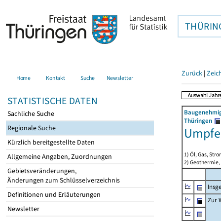
THÜRIN
Zurück
|
Zeic
Home
Kontakt
Suche
Newsletter
STATISTISCHE DATEN
Baugenehmigu
Sachliche Suche
Thüringen
Regionale Suche
Umpfe
Kürzlich bereitgestellte Daten
1) Öl, Gas, Stro
Allgemeine Angaben, Zuordnungen
2) Geothermie,
Gebietsveränderungen,
Änderungen zum Schlüsselverzeichnis
Insg
Definitionen und Erläuterungen
Zur 
Newsletter