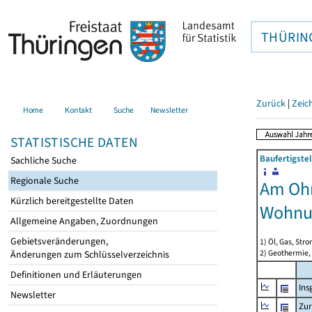
THÜRIN
Zurück
|
Zeic
Home
Kontakt
Suche
Newsletter
STATISTISCHE DATEN
Baufertigste
Sachliche Suche
Regionale Suche
Am Ohm
Kürzlich bereitgestellte Daten
Wohnu
Allgemeine Angaben, Zuordnungen
Gebietsveränderungen,
1) Öl, Gas, Stro
2) Geothermie,
Änderungen zum Schlüsselverzeichnis
Definitionen und Erläuterungen
Ins
Newsletter
Zur