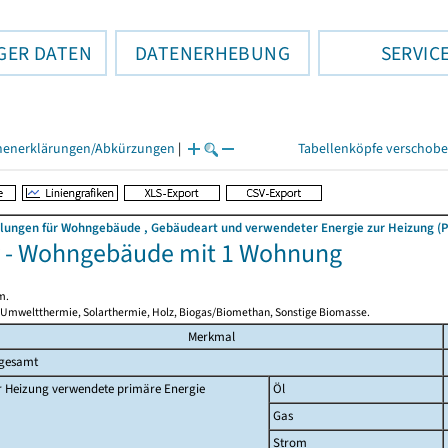
GER DATEN
DATENERHEBUNG
SERVIC
henerklärungen/Abkürzungen
|
Tabellenköpfe verschob
llungen für Wohngebäude , Gebäudeart und verwendeter Energie zur Heizung (P
r - Wohngebäude mit 1 Wohnung
m.
 Umweltthermie, Solarthermie, Holz, Biogas/Biomethan, Sonstige Biomasse.
Merkmal
sgesamt
r Heizung verwendete primäre Energie
Öl
Gas
Strom