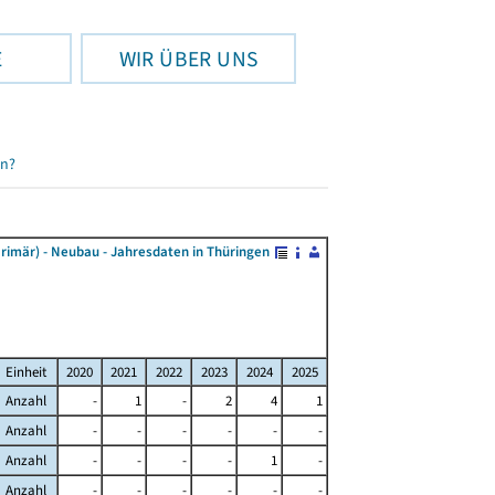
E
WIR ÜBER UNS
en?
rimär) - Neubau - Jahresdaten in Thüringen
Einheit
2020
2021
2022
2023
2024
2025
Anzahl
-
1
-
2
4
1
Anzahl
-
-
-
-
-
-
Anzahl
-
-
-
-
1
-
Anzahl
-
-
-
-
-
-