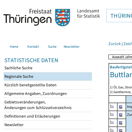
THÜRIN
Zurück
|
Zeic
Home
Kontakt
Suche
Newsletter
STATISTISCHE DATEN
Baufertigste
Sachliche Suche
Buttla
Regionale Suche
Kürzlich bereitgestellte Daten
1) Öl, Gas, Stro
2) Geothermie,
Allgemeine Angaben, Zuordnungen
Gebietsveränderungen,
In
Änderungen zum Schlüsselverzeichnis
Zu
Definitionen und Erläuterungen
Newsletter