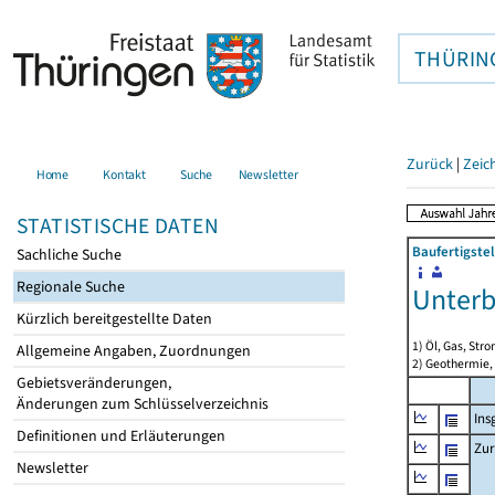
THÜRIN
Zurück
|
Zeic
Home
Kontakt
Suche
Newsletter
STATISTISCHE DATEN
Baufertigste
Sachliche Suche
Regionale Suche
Unter
Kürzlich bereitgestellte Daten
1) Öl, Gas, Stro
Allgemeine Angaben, Zuordnungen
2) Geothermie,
Gebietsveränderungen,
Änderungen zum Schlüsselverzeichnis
Ins
Definitionen und Erläuterungen
Zur
Newsletter