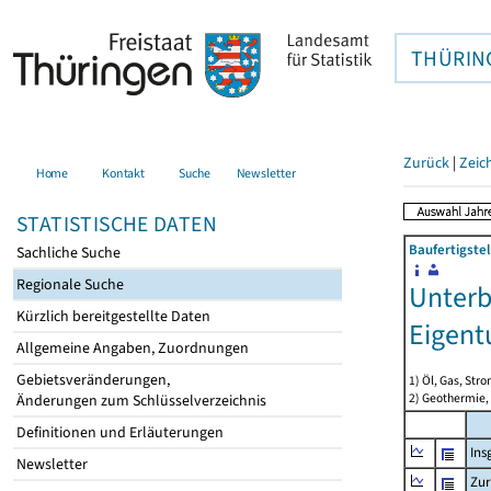
THÜRIN
Zurück
|
Zeic
Home
Kontakt
Suche
Newsletter
STATISTISCHE DATEN
Baufertigste
Sachliche Suche
Regionale Suche
Unterb
Kürzlich bereitgestellte Daten
Eigen
Allgemeine Angaben, Zuordnungen
Gebietsveränderungen,
1) Öl, Gas, Stro
2) Geothermie,
Änderungen zum Schlüsselverzeichnis
Definitionen und Erläuterungen
Ins
Newsletter
Zur