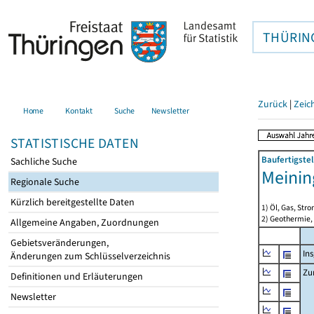
THÜRIN
Zurück
|
Zeic
Home
Kontakt
Suche
Newsletter
STATISTISCHE DATEN
Baufertigste
Sachliche Suche
Meinin
Regionale Suche
Kürzlich bereitgestellte Daten
1) Öl, Gas, Stro
2) Geothermie,
Allgemeine Angaben, Zuordnungen
Gebietsveränderungen,
In
Änderungen zum Schlüsselverzeichnis
Zu
Definitionen und Erläuterungen
Newsletter