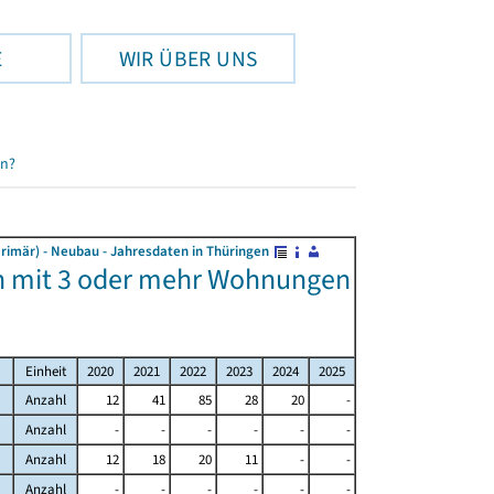
E
WIR ÜBER UNS
en?
rimär) - Neubau - Jahresdaten in Thüringen
n mit 3 oder mehr Wohnungen
Einheit
2020
2021
2022
2023
2024
2025
Anzahl
12
41
85
28
20
-
Anzahl
-
-
-
-
-
-
Anzahl
12
18
20
11
-
-
Anzahl
-
-
-
-
-
-