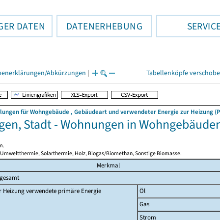
GER DATEN
DATENERHEBUNG
SERVIC
henerklärungen/Abkürzungen
|
Tabellenköpfe verschob
llungen für Wohngebäude , Gebäudeart und verwendeter Energie zur Heizung (P
gen, Stadt - Wohnungen in Wohngebäude
m.
 Umweltthermie, Solarthermie, Holz, Biogas/Biomethan, Sonstige Biomasse.
Merkmal
sgesamt
r Heizung verwendete primäre Energie
Öl
Gas
Strom