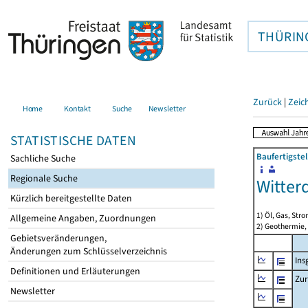
THÜRIN
Zurück
|
Zeic
Home
Kontakt
Suche
Newsletter
STATISTISCHE DATEN
Baufertigste
Sachliche Suche
Regionale Suche
Witte
Kürzlich bereitgestellte Daten
1) Öl, Gas, Stro
Allgemeine Angaben, Zuordnungen
2) Geothermie,
Gebietsveränderungen,
Änderungen zum Schlüsselverzeichnis
Ins
Definitionen und Erläuterungen
Zur
Newsletter