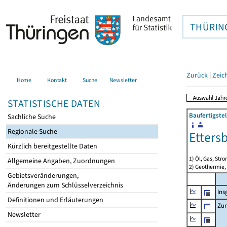
THÜRIN
Zurück
|
Zeic
Home
Kontakt
Suche
Newsletter
STATISTISCHE DATEN
Baufertigste
Sachliche Suche
Regionale Suche
Etters
Kürzlich bereitgestellte Daten
1) Öl, Gas, Stro
Allgemeine Angaben, Zuordnungen
2) Geothermie,
Gebietsveränderungen,
Änderungen zum Schlüsselverzeichnis
Ins
Definitionen und Erläuterungen
Zur
Newsletter