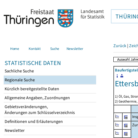
THÜRIN
Zurück
|
Zeic
Home
Kontakt
Suche
Newsletter
STATISTISCHE DATEN
Baufertigste
Sachliche Suche
Regionale Suche
Etters
Kürzlich bereitgestellte Daten
1) Öl, Gas, Stro
Allgemeine Angaben, Zuordnungen
2) Geothermie,
Gebietsveränderungen,
Änderungen zum Schlüsselverzeichnis
Ins
Definitionen und Erläuterungen
Zur
Newsletter